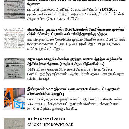
தேவை!!
பட்டதாரி தலைமை ஆசிரியர் தேவை பணியிடம் : 31.03.2025
முதல் காலிப்பணியிடம் நிரப்ப அனுமதி : வள்ளியூர் மாவட்டக்கல்வி
அலுவலரின் (தொடக்கக்கல்வி) செ...
நிறைவேற்ற முடியும் என்ற ஆசிரியர்களின் கோரிக்கைக்கு முதல்வர்
கிரீன் சிக்னல்; பட்டியலிடவும் கல்வித்துறைக்கு உத்தரவு
கல்வித்துறையால் நிறைவேற்ற முடியும் அளவில் உள்ள, ஆசிரியர்கள்
கோரிக்கைகளை பட்டியலிட்டு அவற்றின் மீது உடன் நடவடிக்கை
எடுக்க முதல்வர் விஜய் ...
அரசு உதவி பெறும் பள்ளிக்கு நிரந்தர பணியிடத்திற்கு கீழ்க்கண்ட
ஆசிரியர்கள் தேவை. (ஊதியம் அரசு விதிகளின்படி)
ஆசிரியர்கள் தேவை அரசு உதவி பெறும் பள்ளிக்கு நிரந்தர
பணியிடத்திற்கு கீழ்க்கண்ட ஆசிரியர்கள் தேவை. (ஊதியம் அரசு
விதிகளின்படி)
இஸ்ரோவில் 242 நிர்வாகப் பணி காலியிடங்கள் - பட்டதாரிகள்
விண்ணப்பிக்க அழைப்பு
உதவியாளர், சுருக்கெழுத்தர் உள்ளிட்ட நிர்வாகப் பணிகளில் உள்ள
242 காலியிடங்களுக்கு பட்டதாரிகள் விண்ணப்பிக்கலாம் என
இஸ்ரோ அறிவித்துள்ளது. இந்தி...
B.Lit Incentive G.O
CLICK LINK DOWNLOAD