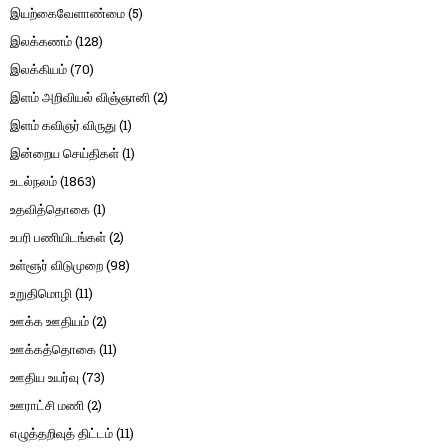
இயற்கைவேளாண்மை
(5)
இலக்கணம்
(128)
இலக்கியம்
(70)
இளம் அறிவியல் விஞ்ஞானி
(2)
இளம் கவிஞர் விருது
(1)
இன்றைய செய்திகள்
(1)
உடல்நலம்
(1863)
உதவித்தொகை
(1)
உபரி பணியிடங்கள்
(2)
உள்ளூர் விடுமுறை
(98)
உறுதிமொழி
(11)
ஊக்க ஊதியம்
(2)
ஊக்கத்தொகை
(11)
ஊதிய உயர்வு
(73)
ஊராட்சி மணி
(2)
எழுத்தறிவுத் திட்டம்
(11)