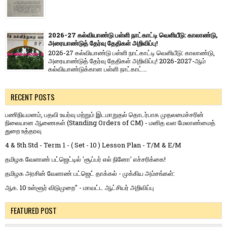
2026-27 கல்வியாண்டு பள்ளி நாட்காட்டி வெளியீடு: காலாண்டு,
அரையாண்டுத் தேர்வு தேதிகள் அறிவிப்பு!
2026-27 கல்வியாண்டு பள்ளி நாட்காட்டி வெளியீடு: காலாண்டு,
அரையாண்டுத் தேர்வு தேதிகள் அறிவிப்பு! 2026-2027-ஆம்
கல்வியாண்டுக்கான பள்ளி நாட்காட்...
RECENT POSTS
பணிநியமனம், பதவி உயர்வு மற்றும் இடமாறுதல் தொடர்பாக முதலமைச்சரின்
நிலையான ஆணைகள் (Standing Orders of CM) - மனித வள மேலாண்மைத்
துறை உத்தரவு
4 & 5th Std - Term 1 - ( Set - 10 ) Lesson Plan - T/M & E/M
தமிழக வேளாண் பட்ஜெட்டில் 'சூப்பர் எல் நினோ' எச்சரிக்கை!
தமிழக அரசின் வேளாண் பட்ஜெட் தாக்கல் - முக்கிய அம்சங்கள்:
ஆக. 10 உள்ளூர் விடுமுறை" - மாவட்ட ஆட்சியர் அறிவிப்பு
FEATURED POST