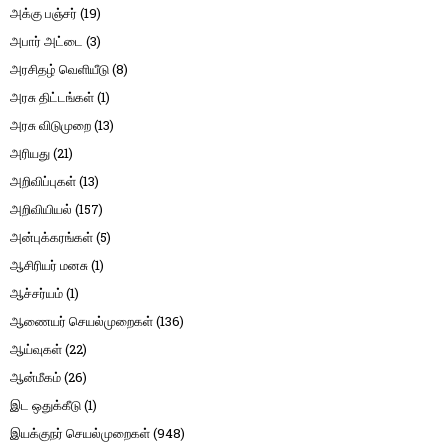
அக்கு பஞ்சர்
(19)
அபார் அட்டை
(3)
அரசிதழ் வெளியீடு
(8)
அரசு திட்டங்கள்
(1)
அரசு விடுமுறை
(13)
அரியது
(21)
அறிவிப்புகள்
(13)
அறிவியியல்
(157)
அன்புக்கரங்கள்
(5)
ஆசிரியர் மனசு
(1)
ஆச்சர்யம்
(1)
ஆணையர் செயல்முறைகள்
(136)
ஆய்வுகள்
(22)
ஆன்மீகம்
(26)
இட ஒதுக்கீடு
(1)
இயக்குநர் செயல்முறைகள்
(948)