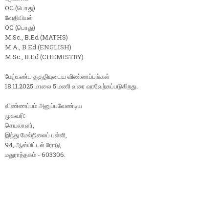
OC (பொது)
வேதியியல்
OC (பொது)
M.Sc., B.Ed (MATHS)
M.A., B.Ed (ENGLISH)
M.Sc., B.Ed (CHEMISTRY)
மேற்கண்ட தகுதியுடைய விண்ணப்பங்கள்
18.11.2025 மாலை 5 மணி வரை வரவேற்கப்படுகிறது.
விண்ணப்பம் அனுப்பவேண்டிய
முகவரி:
செயலாளர்,
இந்து மேல்நிலைப் பள்ளி,
94, ஆஸ்பிட்டல் ரோடு,
மதுராந்தகம் - 603306.