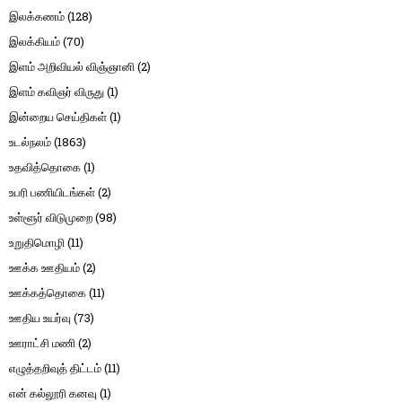
இலக்கணம்
(128)
இலக்கியம்
(70)
இளம் அறிவியல் விஞ்ஞானி
(2)
இளம் கவிஞர் விருது
(1)
இன்றைய செய்திகள்
(1)
உடல்நலம்
(1863)
உதவித்தொகை
(1)
உபரி பணியிடங்கள்
(2)
உள்ளூர் விடுமுறை
(98)
உறுதிமொழி
(11)
ஊக்க ஊதியம்
(2)
ஊக்கத்தொகை
(11)
ஊதிய உயர்வு
(73)
ஊராட்சி மணி
(2)
எழுத்தறிவுத் திட்டம்
(11)
என் கல்லூரி கனவு
(1)