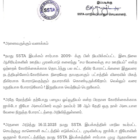
*அனைவருக்கும் வணக்கம்
*நமது SSTA இயக்கம் சார்பாக 2009- க்கு பின் நியமிக்கப்பட்ட இடைநிலை
ஆசிரியர்களின் ஊதிய முரண்பாடு களைந்து "சம வேலைக்கு சம ஊதியம்" என்ற
ஒற்றைக் கோரிக்கைக்காக தொடர்ந்து பல கட்ட தீவிர போராட்டங்களை இதுவரை
நடத்தியுள்ளோம்.கோரிக்கை நிறைவேற தாமதமாகும் பட்சத்தில் விரைவில் மிகத்
தீவிரமாக போராடுவதற்கும் தயாராகிக் கொண்டிருக்கிறோம். வெல்லும் வரை
உறுதியாக போராடுவோம் ! இறுதியாக வெற்றியும் பெறுவோம்.
*அதே நேரத்தில் தற்போது பழைய ஓய்வூதியம் என்ற பிரதான கோரிக்கைக்காக
ஜாக்டோ ஜியோ அமைப்பினர் வரும் நவம்பர் 18 ஆம் தேதி ஒரு நாள் அடையாள
வேலை நிறுத்த போராட்டத்தை அறிவித்துள்ளனர்.
*அதனை அடுத்து 16.11.2025 நமது SSTA இயக்கத்தின் மாநில உயர்மட்ட
செயற்குழு காணொளி கூட்டத்தில் எடுக்கப்பட்ட முடிவின்படி ஜாக்டோ ஜியோவின்
ஒருநாள் போராட்டத்திற்கு நமது SSTA இயக்கத்தின் சார்பாக முழு ஆதரவினை