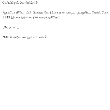
தெரிவித்துக் கொள்கிறோம்.
*ஜாக்டோ ஜியோ வின் பிரதான கோரிக்கையான பழைய ஓய்வூதியம் வெற்றி பெற
SSTA இயக்கத்தின் சார்பில் வாழ்த்துகிறோம்.
_ஜே.ராபர்ட்_
*SSTA-மாநில பொதுச் செயலாளர்