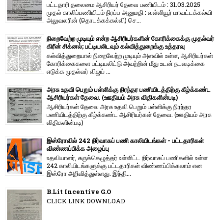
பட்டதாரி தலைமை ஆசிரியர் தேவை பணியிடம் : 31.03.2025
முதல் காலிப்பணியிடம் நிரப்ப அனுமதி : வள்ளியூர் மாவட்டக்கல்வி
அலுவலரின் (தொடக்கக்கல்வி) செ...
நிறைவேற்ற முடியும் என்ற ஆசிரியர்களின் கோரிக்கைக்கு முதல்வர்
கிரீன் சிக்னல்; பட்டியலிடவும் கல்வித்துறைக்கு உத்தரவு
கல்வித்துறையால் நிறைவேற்ற முடியும் அளவில் உள்ள, ஆசிரியர்கள்
கோரிக்கைகளை பட்டியலிட்டு அவற்றின் மீது உடன் நடவடிக்கை
எடுக்க முதல்வர் விஜய் ...
அரசு உதவி பெறும் பள்ளிக்கு நிரந்தர பணியிடத்திற்கு கீழ்க்கண்ட
ஆசிரியர்கள் தேவை. (ஊதியம் அரசு விதிகளின்படி)
ஆசிரியர்கள் தேவை அரசு உதவி பெறும் பள்ளிக்கு நிரந்தர
பணியிடத்திற்கு கீழ்க்கண்ட ஆசிரியர்கள் தேவை. (ஊதியம் அரசு
விதிகளின்படி)
இஸ்ரோவில் 242 நிர்வாகப் பணி காலியிடங்கள் - பட்டதாரிகள்
விண்ணப்பிக்க அழைப்பு
உதவியாளர், சுருக்கெழுத்தர் உள்ளிட்ட நிர்வாகப் பணிகளில் உள்ள
242 காலியிடங்களுக்கு பட்டதாரிகள் விண்ணப்பிக்கலாம் என
இஸ்ரோ அறிவித்துள்ளது. இந்தி...
B.Lit Incentive G.O
CLICK LINK DOWNLOAD