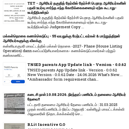
TET - ஆசிரியர் தகுதித் தேர்வில் தேர்ச்சி பெறாத ஆசிரியர்களின்
பதவி உயர்வு சார்ந்த எந்த கோரிக்கைகளையும் ஏற்க கூடாது-
உயர்நீதிமன்றம்
ஆசிரியர் தகுதித் தேர்வில் தேர்ச்சி பெறாத ஆசிரியர்களின் பதவி
உயர்வு சார்ந்த எந்த கோரிக்கைகளையும் ஏற்க கூடாது-
உயர்நீதிமன்றம் Judgement Copy ...
மக்கள்தொகை கணக்கெடுப்பு - 55 வயதுக்கு மேற்பட்டவர்கள் & மாற்றுத்திறன்
ஆசிரியர்களுக்கு விலக்கு
கன்னியாகுமரி மாவட்டத்தில் மக்கள் தொகை -2027- Phase (House Listing
Operation) dann களப்பயிற்சியாளர்களாக- கணக்கெடுப்பாளர்கள் மற்றும்
கண்காணிப்...
TNSED parents App Update link - Version - 0.0.62
TNSED parents App Update link - Version - 0.0.62
New Version - 0.0.62 Date - 24.06.2026 What's New....
*Ambassador form requirement chan...
கடைசி நாள்:10.08.2026. நிரந்தரப் பணியிடம் தலைமை ஆசிரியர்
தேவை!!
பட்டதாரி தலைமை ஆசிரியர் தேவை பணியிடம் : 31.03.2025
முதல் காலிப்பணியிடம் நிரப்ப அனுமதி : வள்ளியூர் மாவட்டக்கல்வி
அலுவலரின் (தொடக்கக்கல்வி) செ...
B.Lit Incentive G.O