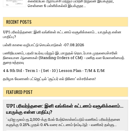
கல்வியியல் ஆராய்ச்சி மற்றும் பயிற்சி நிறுவன இயக்குநர்,
சென்னை 6 பள்ளிக்கல்வி இயக்குநர...
RECENT POSTS
UPI பரிவர்த்தனை: இனி வங்கிகள் கட்டணம் வசூலிக்கலாம்... யாருக்கு என்ன
பாதிப்பு?
பள்ளி காலை வழிபாட்டு செயல்பாடுகள் -07.08.2026
பணிநியமனம், பதவி உயர்வு மற்றும் இடமாறுதல் தொடர்பாக முதலமைச்சரின்
நிலையான ஆணைகள் (Standing Orders of CM) - மனித வள மேலாண்மைத்
துறை உத்தரவு
4 & 5th Std - Term 1 - ( Set - 10 ) Lesson Plan - T/M & E/M
தமிழக வேளாண் பட்ஜெட்டில் 'சூப்பர் எல் நினோ' எச்சரிக்கை!
FEATURED POST
UPI பரிவர்த்தனை: இனி வங்கிகள் கட்டணம் வசூலிக்கலாம்...
யாருக்கு என்ன பாதிப்பு?
` யுபிஐ மூலம் ரூ.2,000-க்கு மேல் மேற்​கொள்​ளப்​படும் வணி​கப் பரிவர்த்​தனை​
களுக்கு 0.25% முதல் 0.4% வரை கட்​ட​ணம் (எம்​டிஆர் - வணி​கர் தள்​ளு...