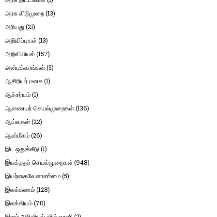
அரசு விடுமுறை
(13)
அரியது
(21)
அறிவிப்புகள்
(13)
அறிவியியல்
(157)
அன்புக்கரங்கள்
(5)
ஆசிரியர் மனசு
(1)
ஆச்சர்யம்
(1)
ஆணையர் செயல்முறைகள்
(136)
ஆய்வுகள்
(22)
ஆன்மீகம்
(26)
இட ஒதுக்கீடு
(1)
இயக்குநர் செயல்முறைகள்
(948)
இயற்கைவேளாண்மை
(5)
இலக்கணம்
(128)
இலக்கியம்
(70)
இளம் அறிவியல் விஞ்ஞானி
(2)