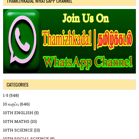
THAMIZHKADAL WHATSAPP CHANNEL
CATEGORIES
1-5
(548)
10 வகுப்பு
(646)
10TH ENGLISH
(5)
10TH MATHS
(10)
10TH SCIENCE
(13)
10TH SOCIAL SCIENCE
(5)