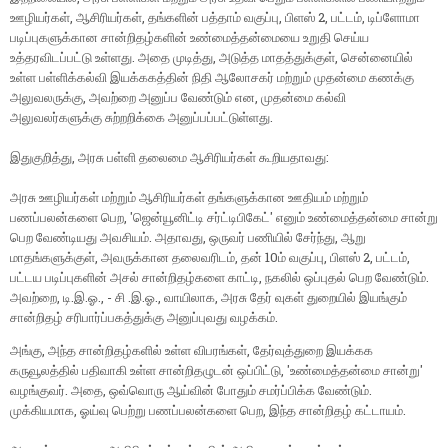
ஊழியர்கள், ஆசிரியர்கள், தங்களின் பத்தாம் வகுப்பு, பிளஸ் 2, பட்டம், டிப்ளோமா
படிப்புகளுக்கான சான்றிதழ்களின் உண்மைத்தன்மையை உறுதி செய்ய
உத்தரவிடப்பட்டு உள்ளது. அதை முடித்து, அடுத்த மாதத்துக்குள், சென்னையில்
உள்ள பள்ளிக்கல்வி இயக்ககத்தின் நிதி ஆலோசகர் மற்றும் முதன்மை கணக்கு
அலுவலருக்கு, அவற்றை அனுப்ப வேண்டும் என, முதன்மை கல்வி
அலுவலர்களுக்கு சுற்றறிக்கை அனுப்பப்பட்டுள்ளது.
இதுகுறித்து, அரசு பள்ளி தலைமை ஆசிரியர்கள் கூறியதாவது:
அரசு ஊழியர்கள் மற்றும் ஆசிரியர்கள் தங்களுக்கான ஊதியம் மற்றும்
பணப்பலன்களை பெற, 'ஜென்யூனிட்டி சர்ட்டிபிகேட்' எனும் உண்மைத்தன்மை சான்று
பெற வேண்டியது அவசியம். அதாவது, ஒருவர் பணியில் சேர்ந்து, ஆறு
மாதங்களுக்குள், அவருக்கான தலைவரிடம், தன் 10ம் வகுப்பு, பிளஸ் 2, பட்டம்,
பட்டய படிப்புகளின் அசல் சான்றிதழ்களை காட்டி, நகலில் ஒப்புதல் பெற வேண்டும்.
அவற்றை, டி.இ.ஓ., - சி .இ.ஓ., வாயிலாக, அரசு தேர் வுகள் துறையில் இயங்கும்
சான்றிதழ் சரிபார்ப்பகத்துக்கு அனுப்புவது வழக்கம்.
அங்கு, அந்த சான்றிதழ்களில் உள்ள விபரங்கள், தேர்வுத்துறை இயக்கக
கருவூலத்தில் பதிவாகி உள்ள சான்றிதழுடன் ஒப்பிட்டு, 'உண்மைத்தன்மை சான்று'
வழங்குவர். அதை, ஒவ்வொரு ஆய்வின் போதும் சமர்ப்பிக்க வேண்டும்.
முக்கியமாக, ஓய்வு பெற்று பணப்பலன்களை பெற, இந்த சான்றிதழ் கட்டாயம்.