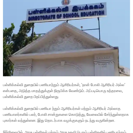
பள்ளிக்கல்வி துறையில் பணியாற்றும் ஆசிரியர்கள், 'நான் போலி ஆசிரியர் அல்ல'
என்பதை, அடுத்த மாதத்துக்குள் நிரூபிக்க வேண்டும். அப்படியொரு உத்தரவை,
பள்ளிக்கல்வி துறை பிறப்பித்துள்ளது.
பள்ளிக்கல்வி துறையில் பணியா ற்றும் ஆசிரியர்கள் மற்றும் ஆசிரியர் அல்லாத
பணியாளர்களில் பலர், போலி சான்றுகளை கொடுத்து, வேலையில் சேர்ந்துள்ளதாக
புகார்கள் வந்துள்ளன. இது தொடர்பாக வழக்குகளும் நடந்து வருகின்றன.
இந்நிலையில், அரசு பள்ளிகள் மற்றும் அரசு உதவி பெறும் பள்ளிகளில் பணியாற்றும்