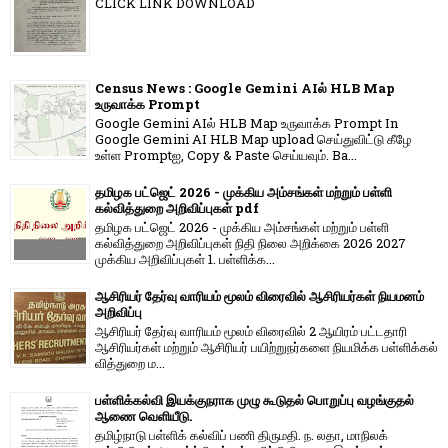
CLICK LINK DOWNLOAD
Census News : Google Gemini AIல் HLB Map
உருவாக்க Prompt
Google Gemini AIல் HLB Map உருவாக்க Prompt In
Google Gemini AI HLB Map upload செய்துவிட்டு கீழே
உள்ள Promptஐ, Copy & Paste செய்யவும். Ba...
தமிழக பட்ஜெட் 2026 - முக்கிய அம்சங்கள் மற்றும் பள்ளி
கல்வித்துறை அறிவிப்புகள் pdf
தமிழக பட்ஜெட் 2026 - முக்கிய அம்சங்கள் மற்றும் பள்ளி
கல்வித்துறை அறிவிப்புகள் நிதி நிலை அறிக்கை 2026 2027
முக்கிய அறிவிப்புகள் 1. பள்ளிக்க...
ஆசிரியர் தேர்வு வாரியம் மூலம் விரைவில் ஆசிரியர்கள் நியமனம்
அறிவிப்பு
ஆசிரியர் தேர்வு வாரி​யம் மூலம் விரை​வில் 2 ஆயிரம் பட்​ட​தாரி
ஆசிரியர்​கள் மற்​றும் ஆசிரியர் பயிற்றுநர்​களை நியமிக்க பள்​ளிக்​கல்​
வித்​துறை ம...
பள்ளிக்கல்வி இயக்குநராக முழு கூடுதல் பொறுப்பு வழங்குதல்
ஆணை வெளியீடு.
தமிழ்நாடு பள்ளிக் கல்விப் பணி திருமதி. ந. லதா, மாநிலக்