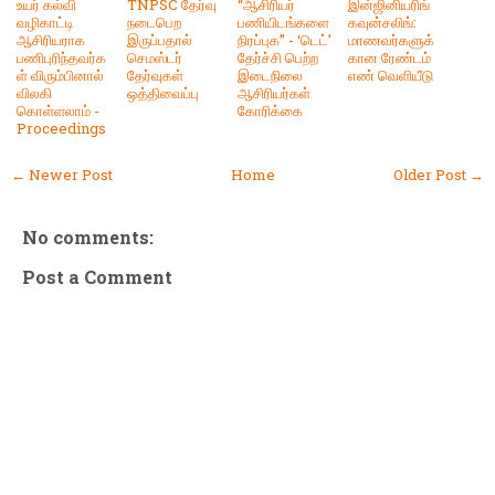
உயர் கல்வி
TNPSC தேர்வு
“ஆசிரியர்
இன்ஜினியரிங்
வழிகாட்டி
நடைபெற
பணியிடங்களை
கவுன்சலிங்:
ஆசிரியராக
இருப்பதால்
நிரப்புக” - ‘டெட்’
மாணவர்களுக்
பணிபுரிந்தவர்க
செமஸ்டர்
தேர்ச்சி பெற்ற
கான ரேண்டம்
ள் விரும்பினால்
தேர்வுகள்
இடைநிலை
எண் வெளியீடு
விலகி
ஒத்திவைப்பு
ஆசிரியர்கள்
கொள்ளலாம் -
கோரிக்கை
Proceedings
← Newer Post
Home
Older Post →
No comments:
Post a Comment