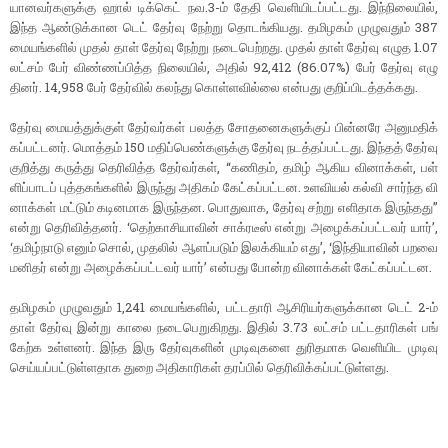
யானவர்​களுக்கு ஹால் டிக்​கெட் நவ.3-ம் தேதி வெளி​யிடப்​பட்​டது. இந்​நிலை​யில்,
இந்த ஆண்​டுக்​கான டெட் தேர்வு நேற்று தொடங்​கியது. தமிழகம் முழு​வதும் 387
மையங்​களில் முதல் தாள் தேர்வு நேற்று நடை​பெற்​றது. முதல் தாள் தேர்வு எழுத 1.07
லட்​சம் பேர் விண்​ணப்​பித்த நிலை​யில், அதில் 92,412 (86.07%) பேர் தேர்வு எழு​
தினர். 14,958 பேர் தேர்​வில் கலந்து கொள்​ள​வில்லை என்​பது குறிப்​பிடத்​தக்​கது.
தேர்வு மையத்​துக்​குள் தேர்​வர்​கள் பலத்த சோதனை​களுக்​குப் பின்​னரே அனு​ம​திக்​
கப்​பட்​டனர். மொத்​தம் 150 மதிப்​பெண்​களுக்கு தேர்வு நடத்​தப்​பட்​டது. இந்தத் தேர்வு
குறித்து கருத்து தெரிவித்த தேர்வர்கள், ‘‘கணிதம், தமிழ் ஆகிய வி​னாக்​கள், பள்​
ளிப்பாடப் புத்​தகங்​களில் இருந்து அதி​கம் கேட்​கப்​பட்​டன. உளவியல் கல்வி சார்ந்த வி​
னாக்கள் மட்​டும் கடின​மாக இருந்தன. பொது​வாக, தேர்வு சற்று எளி​தாக இருந்​தது’’
என்று தெரிவித்தனர். ‘தெற்​காசி​யா​வின் சாக்​ரடீஸ் என்று அழைக்​கப்​பட்​ட​வர் யார்’,
‘தமிழ்​நாடு எனும் சொல், முதலில் ஆளப்​படும் இலக்​கியம் எது’, ‘இந்​தி​யா​வின் பறவை
மனிதர் என்று அழைக்​கப்​பட்​ட​வர் யார்’ என்பது போன்ற வி​னாக்​கள் கேட்​கப்​பட்​டன.
தமிழகம் முழு​வதும் 1,241 மையங்​களில், பட்​ட​தாரி ஆசிரியர்​களுக்​கான டெட் 2-ம்
தாள் தேர்வு இன்று காலை நடை​பெறுகிறது. இதில் 3.73 லட்​சம் பட்​ட​தா​ரி​கள்​ பங்​
கேற்​க உள்​ளனர்​. இந்​த இரு தேர்​வு​களின்​ முடிவு​களை துரித​மாக வெளி​யிட முடிவு
செய்​யப்​பட்​டுள்​ள​தாக துறை அதி​காரி​கள்​ தரப்பில் தெரி​விக்கப்பட்டுள்ளது.