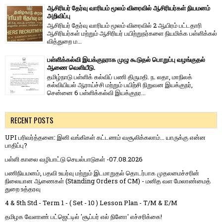
ஆசிரியர் தேர்வு வாரியம் மூலம் விரைவில் ஆசிரியர்கள் நியமனம்
அறிவிப்பு
ஆசிரியர் தேர்வு வாரி​யம் மூலம் விரை​வில் 2 ஆயிரம் பட்​ட​தாரி
ஆசிரியர்​கள் மற்​றும் ஆசிரியர் பயிற்றுநர்​களை நியமிக்க பள்​ளிக்​கல்​
வித்​துறை ம...
பள்ளிக்கல்வி இயக்குநராக முழு கூடுதல் பொறுப்பு வழங்குதல்
ஆணை வெளியீடு.
தமிழ்நாடு பள்ளிக் கல்விப் பணி திருமதி. ந. லதா, மாநிலக்
கல்வியியல் ஆராய்ச்சி மற்றும் பயிற்சி நிறுவன இயக்குநர்,
சென்னை 6 பள்ளிக்கல்வி இயக்குநர...
RECENT POSTS
UPI பரிவர்த்தனை: இனி வங்கிகள் கட்டணம் வசூலிக்கலாம்... யாருக்கு என்ன
பாதிப்பு?
பள்ளி காலை வழிபாட்டு செயல்பாடுகள் -07.08.2026
பணிநியமனம், பதவி உயர்வு மற்றும் இடமாறுதல் தொடர்பாக முதலமைச்சரின்
நிலையான ஆணைகள் (Standing Orders of CM) - மனித வள மேலாண்மைத்
துறை உத்தரவு
4 & 5th Std - Term 1 - ( Set - 10 ) Lesson Plan - T/M & E/M
தமிழக வேளாண் பட்ஜெட்டில் 'சூப்பர் எல் நினோ' எச்சரிக்கை!