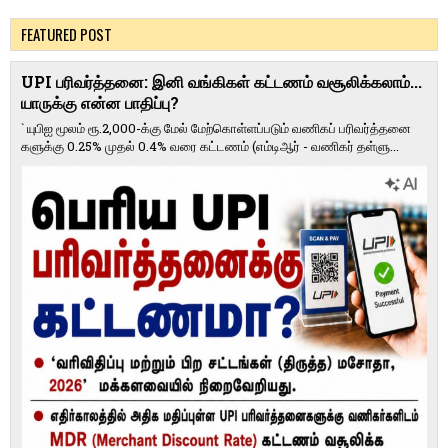
FEATURED POST
UPI பரிவர்த்தனை: இனி வங்கிகள் கட்டணம் வசூலிக்கலாம்...
யாருக்கு என்ன பாதிப்பு?
` யுபிஐ மூலம் ரூ.2,000-க்கு மேல் மேற்​கொள்​ளப்​படும் வணி​கப் பரிவர்த்​தனை​
களுக்கு 0.25% முதல் 0.4% வரை கட்​ட​ணம் (எம்​டிஆர் - வணி​கர் தள்​ளு...