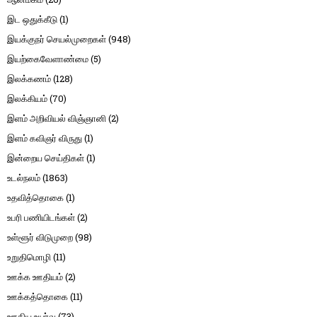
இட ஒதுக்கீடு
(1)
இயக்குநர் செயல்முறைகள்
(948)
இயற்கைவேளாண்மை
(5)
இலக்கணம்
(128)
இலக்கியம்
(70)
இளம் அறிவியல் விஞ்ஞானி
(2)
இளம் கவிஞர் விருது
(1)
இன்றைய செய்திகள்
(1)
உடல்நலம்
(1863)
உதவித்தொகை
(1)
உபரி பணியிடங்கள்
(2)
உள்ளூர் விடுமுறை
(98)
உறுதிமொழி
(11)
ஊக்க ஊதியம்
(2)
ஊக்கத்தொகை
(11)
ஊதிய உயர்வு
(73)