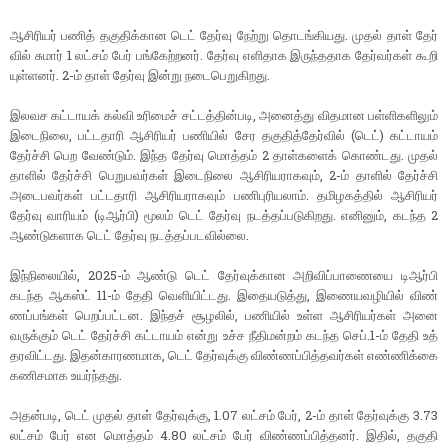
ஆசிரியர் பணித் தகுதிக்​கான டெட் தேர்வு நேற்று தொடங்​கியது. முதல் தாள் தேர்​
வில் சுமார் 1 லட்​சம் பேர் பங்​கேற்​றனர். தேர்வு எளி​தாக இருந்​த​தாக தேர்​வர்​கள் கூறி​
யுள்​ளனர். 2-ம் தாள் தேர்வு இன்று நடை​பெறுகிறது.
இலவச கட்​டாயக் கல்வி உரிமைச் சட்​டத்​தின்​படி, அனைத்து வித​மான பள்​ளி​களி​லும்
இடைநிலை, பட்​ட​தாரி ஆசிரியர் பணி​யில் சேர தகு​தித்தேர்​வில் (டெட்) கட்​டா​யம்
தேர்ச்சி பெற வேண்​டும். இந்த தேர்வு மொத்​தம் 2 தாள்​களைக் கொண்​டது. முதல்
தாளில் தேர்ச்சி பெறு​பவர்​கள் இடைநிலை ஆசிரிய​ராக​வும், 2-ம் தாளில் தேர்ச்சி
அடைபவர்​கள் பட்​ட​தாரி ஆசிரிய​ராக​வும் பணிபுரிய​லாம். தமிழகத்​தில் ஆசிரியர்
தேர்வு வாரி​யம் (டிஆர்​பி) மூலம் டெட் தேர்வு நடத்​தப்​படு​கிறது. எனினும், கடந்த 2
ஆண்​டுகளாக டெட் தேர்வு நடத்​தப்​பட​வில்​லை.
இந்​நிலை​யில், 2025-ம் ஆண்டு டெட் தேர்​வுக்​கான அறி​விப்​பாணையை டிஆர்பி
கடந்த ஆகஸ்ட் 11-ம் தேதி வெளி​யிட்​டது. இதையடுத்​து, இணை​ய​வழி​யில் விண்​
ணப்​பங்​கள் பெறப்​பட்​டன. இந்தச் சூழலில், பணி​யில் உள்ள ஆசிரியர்​கள் அனை​
வருக்​கும் டெட் தேர்ச்சி கட்​டா​யம் என்று உச்ச நீதி​மன்​றம் கடந்த செப்​.1-ம் தேதி உத்​
தர​விட்​டது. இதன்​காரண​மாக, டெட் தேர்​வுக்கு விண்​ணப்​பித்​தவர்​கள் எண்​ணிக்கை
கணிச​மாக உயர்ந்​தது.
அதன்​படி, டெட் முதல் தாள் தேர்​வுக்​கு, 1.07 லட்​சம் பேர், 2-ம் தாள் தேர்​வுக்கு 3.73
லட்​சம் பேர் என மொத்​தம் 4.80 லட்​சம் பேர் விண்​ணப்​பித்​தனர். இதில், தகு​தி​