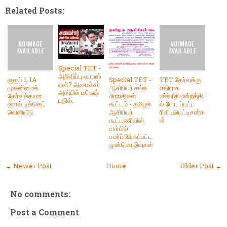
Related Posts:
Special TET -
அறிவிப்பு வாபஸ்
குரூப் 1, 1A
Special TET -
TET தேர்வுக்கு
ஏன்? அமைச்சர்
முதன்மைத்
ஆசிரியர் சங்க
எதிராக
அன்பில் மகேஷ்
தேர்வுக்கான
பிரநிதிகள்
உச்சநீதிமன்றத்தி
பதில்..
ஹால் டிக்கெட்
கூட்டம் - தமிழக
ல் போடப்பட்ட
வெளியீடு.
ஆசிரியர்
ரிவியுபெட்டிசன்க
கூட்டணியின்
ள்
சார்பில்
சமர்ப்பிக்கப்பட்ட
முன்மொழிவுகள்
← Newer Post
Home
Older Post →
No comments:
Post a Comment