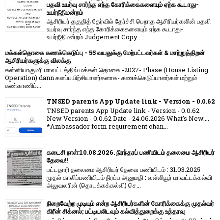
பதவி உயர்வு சார்ந்த எந்த கோரிக்கைகளையும் ஏற்க கூடாது-
உயர்நீதிமன்றம்
ஆசிரியர் தகுதித் தேர்வில் தேர்ச்சி பெறாத ஆசிரியர்களின் பதவி
உயர்வு சார்ந்த எந்த கோரிக்கைகளையும் ஏற்க கூடாது-
உயர்நீதிமன்றம் Judgement Copy ...
மக்கள்தொகை கணக்கெடுப்பு - 55 வயதுக்கு மேற்பட்டவர்கள் & மாற்றுத்திறன்
ஆசிரியர்களுக்கு விலக்கு
கன்னியாகுமரி மாவட்டத்தில் மக்கள் தொகை -2027- Phase (House Listing
Operation) dann களப்பயிற்சியாளர்களாக- கணக்கெடுப்பாளர்கள் மற்றும்
கண்காணிப்...
TNSED parents App Update link - Version - 0.0.62
TNSED parents App Update link - Version - 0.0.62
New Version - 0.0.62 Date - 24.06.2026 What's New....
*Ambassador form requirement chan...
கடைசி நாள்:10.08.2026. நிரந்தரப் பணியிடம் தலைமை ஆசிரியர்
தேவை!!
பட்டதாரி தலைமை ஆசிரியர் தேவை பணியிடம் : 31.03.2025
முதல் காலிப்பணியிடம் நிரப்ப அனுமதி : வள்ளியூர் மாவட்டக்கல்வி
அலுவலரின் (தொடக்கக்கல்வி) செ...
நிறைவேற்ற முடியும் என்ற ஆசிரியர்களின் கோரிக்கைக்கு முதல்வர்
கிரீன் சிக்னல்; பட்டியலிடவும் கல்வித்துறைக்கு உத்தரவு