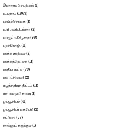
இன்றைய செய்திகள்
(1)
உடல்நலம்
(1863)
உதவித்தொகை
(1)
உபரி பணியிடங்கள்
(2)
உள்ளூர் விடுமுறை
(98)
உறுதிமொழி
(11)
ஊக்க ஊதியம்
(2)
ஊக்கத்தொகை
(11)
ஊதிய உயர்வு
(73)
ஊராட்சி மணி
(2)
எழுத்தறிவுத் திட்டம்
(11)
என் கல்லூரி கனவு
(1)
ஓய்வூதியம்
(41)
ஓய்வூதியர் கையேடு
(2)
கட்டுரை
(57)
கண்ணும் கருத்தும்
(1)