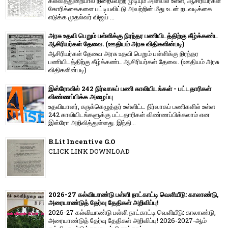
கல்வித்துறையால் நிறைவேற்ற முடியும் அளவில் உள்ள, ஆசிரியர்கள்
கோரிக்கைகளை பட்டியலிட்டு அவற்றின் மீது உடன் நடவடிக்கை
எடுக்க முதல்வர் விஜய் ...
அரசு உதவி பெறும் பள்ளிக்கு நிரந்தர பணியிடத்திற்கு கீழ்க்கண்ட
ஆசிரியர்கள் தேவை. (ஊதியம் அரசு விதிகளின்படி)
ஆசிரியர்கள் தேவை அரசு உதவி பெறும் பள்ளிக்கு நிரந்தர
பணியிடத்திற்கு கீழ்க்கண்ட ஆசிரியர்கள் தேவை. (ஊதியம் அரசு
விதிகளின்படி)
இஸ்ரோவில் 242 நிர்வாகப் பணி காலியிடங்கள் - பட்டதாரிகள்
விண்ணப்பிக்க அழைப்பு
உதவியாளர், சுருக்கெழுத்தர் உள்ளிட்ட நிர்வாகப் பணிகளில் உள்ள
242 காலியிடங்களுக்கு பட்டதாரிகள் விண்ணப்பிக்கலாம் என
இஸ்ரோ அறிவித்துள்ளது. இந்தி...
B.Lit Incentive G.O
CLICK LINK DOWNLOAD
2026-27 கல்வியாண்டு பள்ளி நாட்காட்டி வெளியீடு: காலாண்டு,
அரையாண்டுத் தேர்வு தேதிகள் அறிவிப்பு!
2026-27 கல்வியாண்டு பள்ளி நாட்காட்டி வெளியீடு: காலாண்டு,
அரையாண்டுத் தேர்வு தேதிகள் அறிவிப்பு! 2026-2027-ஆம்