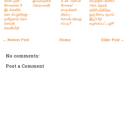
கான முன்-
ஓய்வெடுக்க
க 25 ‘அன்புச்
விபத்தில் மரணம்
சோதனை 3
அறை வசதி
சோலை’
அடைந்தவர்
இடங்களில்
மையங்கள்
குடும்பத்திற்கு
நடைபெறுகிறது -
திறப்பு -
ஒரு கோடி ரூபாய்
தமிழ்நாடு அரசு
செயல்படுவது
இழப்பீடு
செய்தி
எப்படி?
வழங்கப்பட்டது!!!
வெளியீடு!
← Newer Post
Home
Older Post →
No comments:
Post a Comment