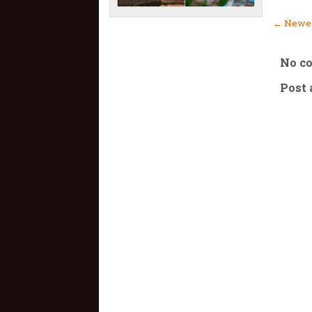
← Newer
No c
Post