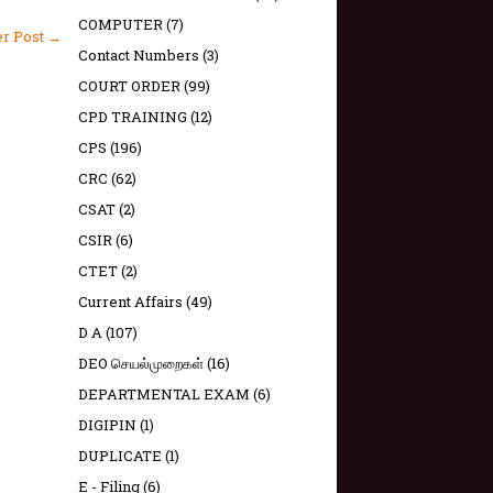
COMPUTER
(7)
er Post →
Contact Numbers
(3)
COURT ORDER
(99)
CPD TRAINING
(12)
CPS
(196)
CRC
(62)
CSAT
(2)
CSIR
(6)
CTET
(2)
Current Affairs
(49)
D A
(107)
DEO செயல்முறைகள்
(16)
DEPARTMENTAL EXAM
(6)
DIGIPIN
(1)
DUPLICATE
(1)
E - Filing
(6)