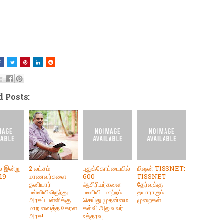
d Posts:
ல் இன்று
2 லட்சம்
புதுக்கோட்டையில்
மிஷன் TISSNET:
019
மாணவர்களை
600
TISSNET
தனியார்
ஆசிரியர்களை
தேர்வுக்கு
பள்ளியிலிருந்து
பணியிடமாற்றம்
தயாராகும்
அரசுப் பள்ளிக்கு
செய்து முதன்மை
முறைகள்
மாற வைத்த கேரள
கல்வி அலுவலர்
அரசு!
உத்தரவு