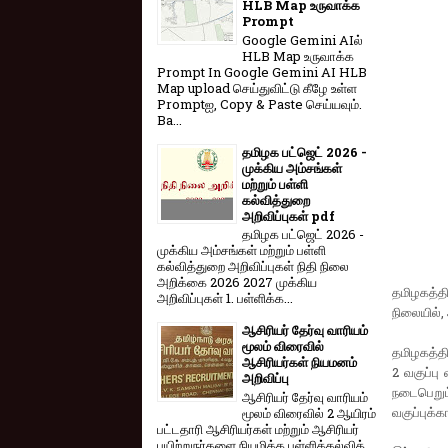
HLB Map உருவாக்க
Prompt
Google Gemini AIல்
HLB Map உருவாக்க
Prompt In Google Gemini AI HLB
Map upload செய்துவிட்டு கீழே உள்ள
Promptஐ, Copy & Paste செய்யவும்.
Ba...
தமிழக பட்ஜெட் 2026 -
முக்கிய அம்சங்கள்
மற்றும் பள்ளி
கல்வித்துறை
அறிவிப்புகள் pdf
தமிழக பட்ஜெட் 2026 -
முக்கிய அம்சங்கள் மற்றும் பள்ளி
கல்வித்துறை அறிவிப்புகள் நிதி நிலை
அறிக்கை 2026 2027 முக்கிய
தமிழகத்தி
அறிவிப்புகள் 1. பள்ளிக்க...
நிலையில்,
ஆசிரியர் தேர்வு வாரியம்
மூலம் விரைவில்
தமிழகத்தி
ஆசிரியர்கள் நியமனம்
2 வகுப்ப
அறிவிப்பு
நடைபெறும
ஆசிரியர் தேர்வு வாரி​யம்
வகுப்புக்
மூலம் விரை​வில் 2 ஆயிரம்
பட்​ட​தாரி ஆசிரியர்​கள் மற்​றும் ஆசிரியர்
பயிற்றுநர்​களை நியமிக்க பள்​ளிக்​கல்​வித்​