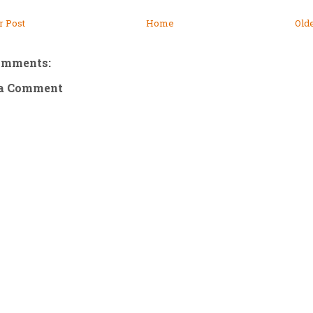
 Post
Home
Old
omments:
 a Comment