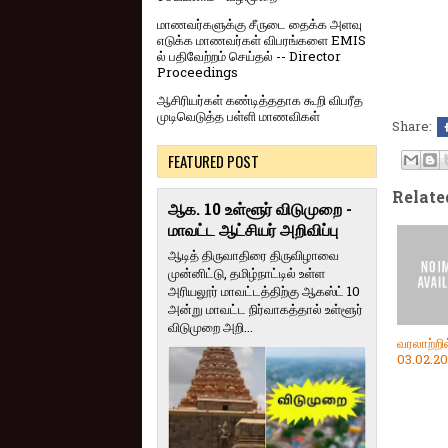
மாணவர்களுக்கு சீருடை தைக்க அளவு
எடுக்க மாணவர்கள் விபரங்களை EMIS
ல் பதிவேற்றம் செய்தல் -- Director
Proceedings
ஆசிரியர்கள் கண்டித்ததாக கூறி விபரீத
முடிவெடுத்த பள்ளி மாணவிகள்
Share:
FEATURED POST
Relate
ஆக. 10 உள்ளூர் விடுமுறை -
மாவட்ட ஆட்சியர் அறிவிப்பு
ஆடித் திருவாதிரை திருவிழாவை
முன்னிட்டு, தமிழ்நாட்டில் உள்ள
அரியலூர் மாவட்டத்திற்கு ஆகஸ்ட் 10
அன்று மாவட்ட நிர்வாகத்தால் உள்ளூர்
விடுமுறை அறி...
வரலாற்றி
03.02.2