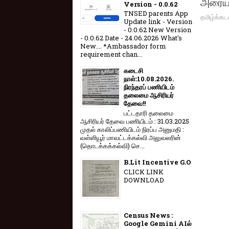
அரையாண
Version - 0.0.62
TNSED parents App
தமிழ்க்கட
Update link - Version
- 0.0.62 New Version
- 0.0.62 Date - 24.06.2026 What's
New.... *Ambassador form
requirement chan...
கடைசி
நாள்:10.08.2026.
நிரந்தரப் பணியிடம்
தலைமை ஆசிரியர்
தேவை!!
பட்டதாரி தலைமை
ஆசிரியர் தேவை பணியிடம் : 31.03.2025
முதல் காலிப்பணியிடம் நிரப்ப அனுமதி :
வள்ளியூர் மாவட்டக்கல்வி அலுவலரின்
(தொடக்கக்கல்வி) செ...
B.Lit Incentive G.O
CLICK LINK
DOWNLOAD
Census News :
Google Gemini AIல்