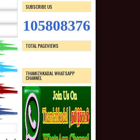
SUBSCRIBE US
1
0
5
8
0
8
3
7
6
TOTAL PAGEVIEWS
THAMIZHKADAL WHATSAPP
CHANNEL