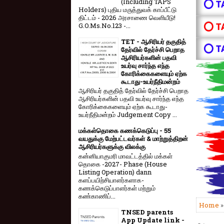
(Including TAPS
⭕ T
Holders) புதிய மருத்துவக் காப்பீட்டு
திட்டம் - 2026 அரசாணை வெளியீடு!
⭕ T
G.O.Ms.No.123 -...
TET - ஆசிரியர் தகுதித்
⭕ T
தேர்வில் தேர்ச்சி பெறாத
ஆசிரியர்களின் பதவி
உயர்வு சார்ந்த எந்த
கோரிக்கைகளையும் ஏற்க
கூடாது-உயர்நீதிமன்றம்
ஆசிரியர் தகுதித் தேர்வில் தேர்ச்சி பெறாத
ஆசிரியர்களின் பதவி உயர்வு சார்ந்த எந்த
கோரிக்கைகளையும் ஏற்க கூடாது-
உயர்நீதிமன்றம் Judgement Copy ...
மக்கள்தொகை கணக்கெடுப்பு - 55
வயதுக்கு மேற்பட்டவர்கள் & மாற்றுத்திறன்
ஆசிரியர்களுக்கு விலக்கு
கன்னியாகுமரி மாவட்டத்தில் மக்கள்
தொகை -2027- Phase (House
Listing Operation) dann
களப்பயிற்சியாளர்களாக-
கணக்கெடுப்பாளர்கள் மற்றும்
கண்காணிப்...
Home
»
TNSED parents
App Update link -