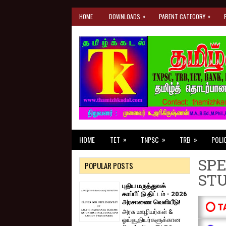
»
»
HOME
DOWNLOADS
PARENT CATEGORY
»
»
»
HOME
TET
TNPSC
TRB
POLI
SPE
POPULAR POSTS
ST
புதிய மருத்துவக்
காப்பீட்டு திட்டம் - 2026
அரசாணை வெளியீடு!
⭕ T
அரசு ஊழியர்கள் &
ஓய்வூதியர்களுக்கான