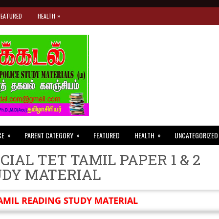
»
FEATURED
HEALTH
»
»
»
CE
PARENT CATEGORY
FEATURED
HEALTH
UNCATEGORIZED
CIAL TET TAMIL PAPER 1 & 2
UDY MATERIAL
AMIL READING STUDY MATERIAL