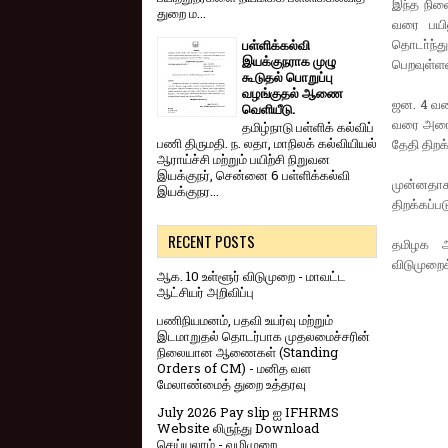
இந்த நிலை
துறை ம...
வரை பயில
தொடா்ந்த
பள்ளிக்கல்வி
இயக்குநராக முழு
பெறவுள்ள
கூடுதல் பொறுப்பு
வழங்குதல் ஆணை
ஜன. 4 வரை
வெளியீடு.
வரை அரையா
தமிழ்நாடு பள்ளிக் கல்விப்
பணி திருமதி. ந. லதா, மாநிலக் கல்வியியல்
தேதி திறக
ஆராய்ச்சி மற்றும் பயிற்சி நிறுவன
இயக்குநர், சென்னை 6 பள்ளிக்கல்வி
முன்னதாக
இயக்குநர...
திறக்கப்ப
RECENT POSTS
தமிழக அர
விடுமுறைக
ஆக. 10 உள்ளூர் விடுமுறை - மாவட்ட
ஆட்சியர் அறிவிப்பு
பணிநியமனம், பதவி உயர்வு மற்றும்
இடமாறுதல் தொடர்பாக முதலமைச்சரின்
நிலையான ஆணைகள் (Standing
Orders of CM) - மனித வள
மேலாண்மைத் துறை உத்தரவு
July 2026 Pay slip ஐ IFHRMS
Website லிருந்து Download
செய்யலாம் - வழிமுறை