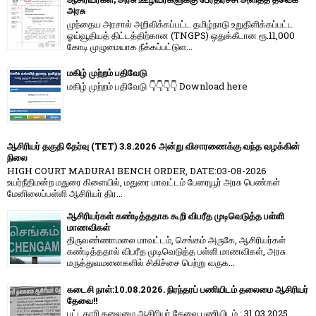
அரசு
முந்தைய அரசால் அறிவிக்கப்பட்ட தமிழ்நாடு உறுதிளிக்கப்பட்ட
ஓய்வூதியத் திட்டத்திற்கான (TNGPS) ஒதுக்கீடான ரூ.11,000
கோடி முழுமையாக நீக்கப்பட்டுள...
மகிழ் முற்றம் பதிவேடு
மகிழ் முற்றம் பதிவேடு 👇👇👇👇 Download here
ஆசிரியர் தகுதி தேர்வு (TET) 3.8.2026 அன்று விசாரணைக்கு வந்த வழக்கின்
நிலை
HIGH COURT MADURAI BENCH ORDER, DATE:03-08-2026
உயர்நீதிமன்ற மதுரை கிளையில், மதுரை மாவட்டம் பேரையூர் அரசு பெண்கள்
மேனிலைப்பள்ளி ஆசிரியர் திர...
ஆசிரியர்கள் கண்டித்ததாக கூறி விபரீத முடிவெடுத்த பள்ளி
மாணவிகள்
திருவண்ணாமலை மாவட்டம், செங்கம் அருகே, ஆசிரியர்கள்
கண்டித்ததால் விபரீத முடிவெடுத்த பள்ளி மாணவிகள், அரசு
மருத்துவமனைகளில் சிகிச்சை பெற்று வருக...
கடைசி நாள்:10.08.2026. நிரந்தரப் பணியிடம் தலைமை ஆசிரியர்
தேவை!!
பட்டதாரி தலைமை ஆசிரியர் தேவை பணியிடம் : 31.03.2025