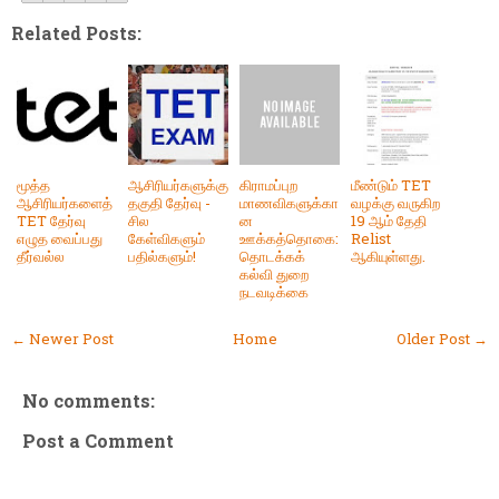
Related Posts:
மூத்த
ஆசிரியர்களுக்கு
கிராமப்புற
மீண்டும் TET
ஆசிரியர்களைத்
தகுதி தேர்வு -
மாணவிகளுக்கா
வழக்கு வருகிற
TET தேர்வு
சில
ன
19 ஆம் தேதி
எழுத வைப்பது
கேள்விகளும்
ஊக்கத்தொகை:
Relist
தீர்வல்ல
பதில்களும்!
தொடக்கக்
ஆகியுள்ளது.
கல்வி துறை
நடவடிக்கை
← Newer Post
Home
Older Post →
No comments:
Post a Comment