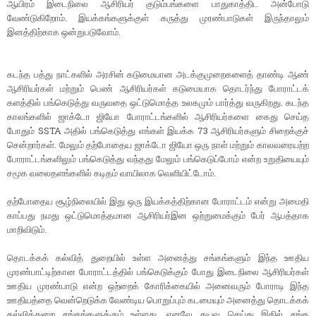
ஆயிரம் இடைநிலை ஆசிரியர் குடும்பங்களை பாதுகாத்திட அன்போடு
வேண்டுகிறோம். இயக்கங்களுக்குள் கருத்து முரண்பாடுகள் இருந்தாலும்
இனத்திற்காக ஒன்றுபடுவோம்.
கடந்த பத்து நாட்களில் அரசின் கடுமையான அடக்குமுறைகளைத் தாண்டி ஆண்
ஆசிரியர்கள் மற்றும் பெண் ஆசிரியர்கள் கடுமையாக தொடர்ந்து போராட்டக்
களத்தில் பங்கெடுத்து வருவதை ஒட்டுமொத்த உலகமும் பார்த்து வருகிறது. கடந்த
காலங்களில் ஜாக்டோ ஜியோ போராட்டங்களில் ஆசிரியர்களை கைது செய்த
போதும் SSTA அதில் பங்கெடுத்து எங்கள் இயக்க 73 ஆசிரியர்களும் சிறைக்குச்
சென்றார்கள். மேலும் தற்போதைய ஜாக்டோ ஜியோ ஒரு நாள் மற்றும் காலவரையற்ற
போராட்டங்களிலும் பங்கெடுத்து வந்தது மேலும் பங்கெடுப்போம் என்ற உறுதியையும்
சமூக வலைதளங்களில் கடிதம் வாயிலாக வெளியிட்டோம்.
தற்போதைய சூழ்நிலையில் இது ஒரு இயக்கத்திற்கான போராட்டம் என்று அமைதி
காப்பது நமது ஒட்டுமொத்தமான ஆசிரியர்இன ஒற்றுமைக்கும் பேர் ஆபத்தாக
மாறிவிடும்.
தொடக்கக் கல்வித் துறையில் உள்ள அனைத்து சங்கங்களும் இந்த ஊதிய
முரண்பாட்டிற்கான போராட்டத்தில் பங்கெடுக்கும் போது இடைநிலை ஆசிரியர்கள்
ஊதிய முரண்பாடு என்ற ஒற்றைக் கோரிக்கையில் அனைவரும் போராடி இந்த
ஊதியத்தை வென்றெடுக்க வேண்டிய பொறுப்பும் கடமையும் அனைத்து தொடக்கக்
கல்வித்துறை சங்கங்களுக்கும் உள்ளது. எனவே தயவு செய்து இதில் சங்க