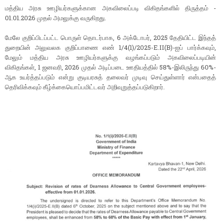
மத்திய அரசு ஊழியர்களுக்கான அகவிலைப்படி விகிதங்களில் திருத்தம் -
01.01.2026 முதல் அமலுக்கு வருகிறது.
மேலே குறிப்பிடப்பட்ட பொருள் தொடர்பாக, 6 அக்டோபர், 2025 தேதியிட்ட இந்தத்
துறையின் அலுவலக குறிப்பாணை எண் 1/4(1)/2025-E.II(B)-ஐப் பார்க்கவும்,
மேலும் மத்திய அரசு ஊழியர்களுக்கு வழங்கப்படும் அகவிலைப்படியின்
விகிதங்கள், 1 ஜனவரி, 2026 முதல் அடிப்படை ஊதியத்தில் 58%-இலிருந்து 60%-
ஆக உயர்த்தப்படும் என்று குடியரசுத் தலைவர் முடிவு செய்துள்ளார் என்பதைத்
தெரிவிக்கவும் கீழ்க்கையொப்பமிட்டவர் அறிவுறுத்தப்படுகிறார்.