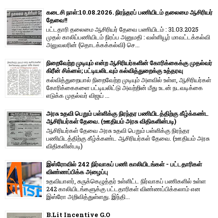
கடைசி நாள்:10.08.2026. நிரந்தரப் பணியிடம் தலைமை ஆசிரியர்
தேவை!!
பட்டதாரி தலைமை ஆசிரியர் தேவை பணியிடம் : 31.03.2025
முதல் காலிப்பணியிடம் நிரப்ப அனுமதி : வள்ளியூர் மாவட்டக்கல்வி
அலுவலரின் (தொடக்கக்கல்வி) செ...
நிறைவேற்ற முடியும் என்ற ஆசிரியர்களின் கோரிக்கைக்கு முதல்வர்
கிரீன் சிக்னல்; பட்டியலிடவும் கல்வித்துறைக்கு உத்தரவு
கல்வித்துறையால் நிறைவேற்ற முடியும் அளவில் உள்ள, ஆசிரியர்கள்
கோரிக்கைகளை பட்டியலிட்டு அவற்றின் மீது உடன் நடவடிக்கை
எடுக்க முதல்வர் விஜய் ...
அரசு உதவி பெறும் பள்ளிக்கு நிரந்தர பணியிடத்திற்கு கீழ்க்கண்ட
ஆசிரியர்கள் தேவை. (ஊதியம் அரசு விதிகளின்படி)
ஆசிரியர்கள் தேவை அரசு உதவி பெறும் பள்ளிக்கு நிரந்தர
பணியிடத்திற்கு கீழ்க்கண்ட ஆசிரியர்கள் தேவை. (ஊதியம் அரசு
விதிகளின்படி)
இஸ்ரோவில் 242 நிர்வாகப் பணி காலியிடங்கள் - பட்டதாரிகள்
விண்ணப்பிக்க அழைப்பு
உதவியாளர், சுருக்கெழுத்தர் உள்ளிட்ட நிர்வாகப் பணிகளில் உள்ள
242 காலியிடங்களுக்கு பட்டதாரிகள் விண்ணப்பிக்கலாம் என
இஸ்ரோ அறிவித்துள்ளது. இந்தி...
B.Lit Incentive G.O