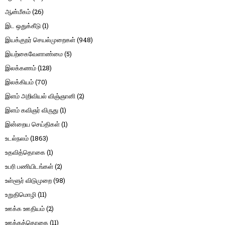
ஆன்மீகம்
(26)
இட ஒதுக்கீடு
(1)
இயக்குநர் செயல்முறைகள்
(948)
இயற்கைவேளாண்மை
(5)
இலக்கணம்
(128)
இலக்கியம்
(70)
இளம் அறிவியல் விஞ்ஞானி
(2)
இளம் கவிஞர் விருது
(1)
இன்றைய செய்திகள்
(1)
உடல்நலம்
(1863)
உதவித்தொகை
(1)
உபரி பணியிடங்கள்
(2)
உள்ளூர் விடுமுறை
(98)
உறுதிமொழி
(11)
ஊக்க ஊதியம்
(2)
ஊக்கத்தொகை
(11)