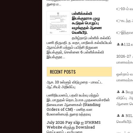
துறை ம...
👉10-ம் வ
பள்ளிக்கல்வி
இயக்குநராக முழு
👉கடந்த ஆ
கூடுதல் பொறுப்பு
வழங்குதல் ஆணை
வெளியீடு.
👉இந்தாண்
தமிழ்நாடு பள்ளிக் கல்விப்
பணி திருமதி. ந. லதா, மாநிலக் கல்வியியல்
🎩🎩1.12 
ஆராய்ச்சி மற்றும் பயிற்சி நிறுவன
இயக்குநர், சென்னை 6 பள்ளிக்கல்வி
2026-27 ஆ
இயக்குநர...
மாணவர்கள்
RECENT POSTS
ஒன்றாம் வ
மாணவர்கள்
ஆக. 10 உள்ளூர் விடுமுறை - மாவட்ட
ஆட்சியர் அறிவிப்பு
🎩🎩3வது 
பணிநியமனம், பதவி உயர்வு மற்றும்
விடுப்பு 
இடமாறுதல் தொடர்பாக முதலமைச்சரின்
ஆணை வெள
நிலையான ஆணைகள் (Standing
Orders of CM) - மனித வள
மேலாண்மைத் துறை உத்தரவு
🎩🎩NILP 
வெளியீடு.
July 2026 Pay slip ஐ IFHRMS
Website லிருந்து Download
செய்யலாம் - வழிமுறை