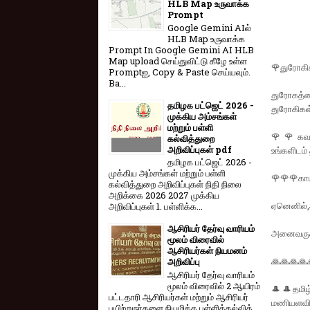
HLB Map உருவாக்க
Prompt
Google Gemini AIல்
HLB Map உருவாக்க
Prompt In Google Gemini AI HLB
Map upload செய்துவிட்டு கீழே உள்ள
🌹துரோகிக
Promptஐ, Copy & Paste செய்யவும்.
Ba...
துரோகத்த
தமிழக பட்ஜெட் 2026 -
துரோகிகள்
முக்கிய அம்சங்கள்
மற்றும் பள்ளி
🌹🌹கவலை
கல்வித்துறை
அறிவிப்புகள் pdf
உங்களிடம் 
தமிழக பட்ஜெட் 2026 -
முக்கிய அம்சங்கள் மற்றும் பள்ளி
🌹🌹🌹காயப
கல்வித்துறை அறிவிப்புகள் நிதி நிலை
அறிக்கை 2026 2027 முக்கிய
ஏனெனில்,அ
அறிவிப்புகள் 1. பள்ளிக்க...
ஆசிரியர் தேர்வு வாரியம்
அனைவருக்
மூலம் விரைவில்
ஆசிரியர்கள் நியமனம்
🙏🙏🙏🙏
அறிவிப்பு
ஆசிரியர் தேர்வு வாரி​யம்
மூலம் விரை​வில் 2 ஆயிரம்
🎩🎩தமிழ்
பட்​ட​தாரி ஆசிரியர்​கள் மற்​றும் ஆசிரியர்
மணியளவில்
பயிற்றுநர்​களை நியமிக்க பள்​ளிக்​கல்​வித்​