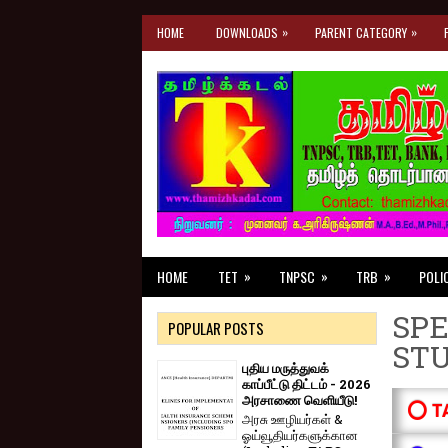
»
»
HOME
DOWNLOADS
PARENT CATEGORY
»
»
»
HOME
TET
TNPSC
TRB
POLI
SPE
POPULAR POSTS
ST
புதிய மருத்துவக்
காப்பீட்டு திட்டம் - 2026
அரசாணை வெளியீடு!
⭕ T
அரசு ஊழியர்கள் &
ஓய்வூதியர்களுக்கான