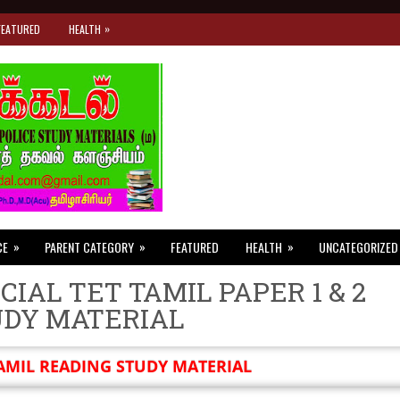
»
FEATURED
HEALTH
»
»
»
CE
PARENT CATEGORY
FEATURED
HEALTH
UNCATEGORIZED
CIAL TET TAMIL PAPER 1 & 2
UDY MATERIAL
AMIL READING STUDY MATERIAL