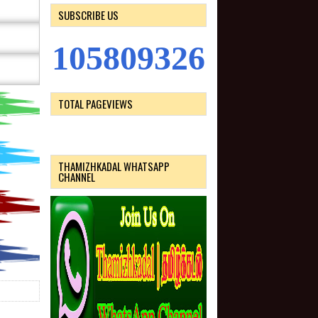
SUBSCRIBE US
1
0
5
8
0
9
3
2
6
TOTAL PAGEVIEWS
THAMIZHKADAL WHATSAPP
CHANNEL