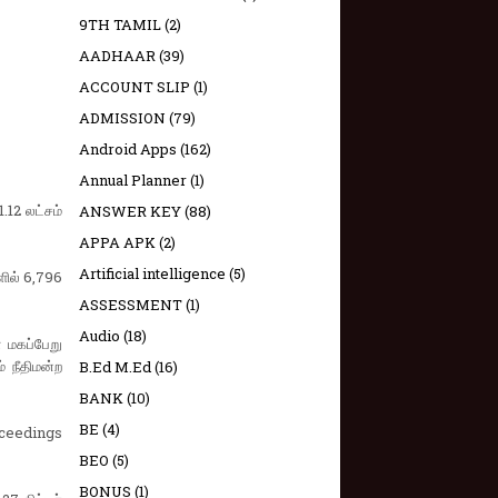
9TH TAMIL
(2)
AADHAAR
(39)
ACCOUNT SLIP
(1)
ADMISSION
(79)
Android Apps
(162)
Annual Planner
(1)
.12 லட்சம்
ANSWER KEY
(88)
APPA APK
(2)
Artificial intelligence
(5)
ளில் 6,796
ASSESSMENT
(1)
Audio
(18)
் மகப்பேறு
 நீதிமன்ற
B.Ed M.Ed
(16)
BANK
(10)
BE
(4)
oceedings
BEO
(5)
BONUS
(1)