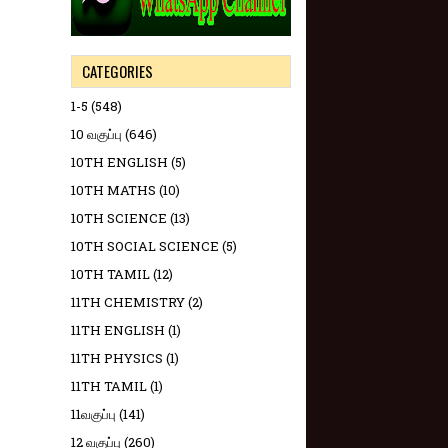
CATEGORIES
1-5
(548)
10 வகுப்பு
(646)
10TH ENGLISH
(5)
10TH MATHS
(10)
10TH SCIENCE
(13)
10TH SOCIAL SCIENCE
(5)
10TH TAMIL
(12)
11TH CHEMISTRY
(2)
11TH ENGLISH
(1)
11TH PHYSICS
(1)
11TH TAMIL
(1)
11வகுப்பு
(141)
12 வகுப்பு
(260)