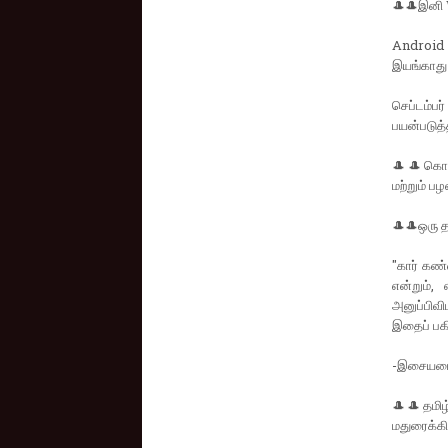
🎩🎩இனி 
Android 
இயங்காது 
செப்டம்பர
பயன்படுத்
🎩🎩கொடைக
மற்றும் ப
🎩🎩ஒரு 
"கார் கண்
என்றும்,
அனுப்பிவி
இதைப் பகி
-இசையமைப
🎩🎩தமிழ்
மதுரைக்க