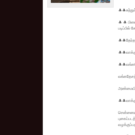
🎩🎩சுற்ற
🎩🎩பிளஸ
படிப்பில் 
🎩🎩தேர்த
🎩🎩வாக்
🎩🎩வங்கத
வங்கதேசத்
அண்மையில் 
🎩🎩வாக்
சென்னையி
புகைப்படத
வழக்குப்ப