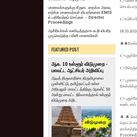
👉பள்ளி ச
செயல்பாடு
மாணவர்களுக்கு சீருடை தைக்க அளவு
எடுக்க மாணவர்கள் விபரங்களை EMIS
ல் பதிவேற்றம் செய்தல் -- Director
👉கற்போர் 
Proceedings
ஆசிரியர்கள் கண்டித்ததாக கூறி விபரீத
18.10.202
முடிவெடுத்த பள்ளி மாணவிகள்
🎩🎩கேள்வ
FEATURED POST
👉புதுச்ச
ஆக. 10 உள்ளூர் விடுமுறை -
👉பிரெஞ்ச
மாவட்ட ஆட்சியர் அறிவிப்பு
ஆடித் திருவாதிரை திருவிழாவை
👉முதலாம்
முன்னிட்டு, தமிழ்நாட்டில் உள்ள
கேள்விக்க
அரியலூர் மாவட்டத்திற்கு ஆகஸ்ட் 10
அன்று மாவட்ட நிர்வாகத்தால் உள்ளூர்
👉புதுச்ச
விடுமுறை அறி...
கண்டனம்
🎩🎩வெப்
தொடர்பாக
தாக்கத்தி
Proceedi