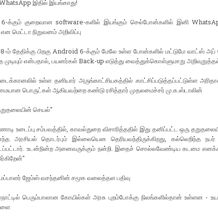
WhatsApp இதில் இயங்காது!
6-க்கும் குறைவான software-களில் இயங்கும் செல்போன்களில் இனி Whats
என மெட்டா நிறுவனம் அறிவிப்பு
் 8-ம் தேதிக்கு பிறகு Android 6-க்கும் மேலே உள்ள போன்களில் மட்டுமே வாட்ஸ் அ
த முடியும் என்பதால், பயனர்கள் Back-up எடுத்து வைத்துக்கொள்ளுமாறு அறிவுறுத்தல
்கானலில் உள்ள தனியார் அருங்காட்சியகத்தில் காட்சிப்படுத்தப்பட்டுள்ள அரிதா
ழமையான பொருட்கள் ஆகியவற்றை கண்டு ரசித்தார் முதலமைச்சர் மு.க.ஸ்டாலின்
தறுதலையின் செயல்"
ணாடி உடைப்பு சம்பவத்தில், காவல்துறை விசாரித்ததில் இது தனிப்பட்ட ஒரு தறுதலை
 எந்த அரசியல் தொடர்பும் இல்லையென தெரியவந்திருக்கிறது, கல்லெறிந்த நபர் எ
டப்பட்டார். உடன்நின்ற அனைவருக்கும் நன்றி. இதைச் சொல்லவேண்டிய கடமை எனக்கி
ர்கிறேன்"
்பாளர் ஜேம்ஸ் வசந்தனின் சமூக வலைத்தள பதிவு
நாட்டில் பெரும்பாலான கோயில்கள் அரசு புறம்போக்கு நிலங்களில்தான் உள்ளன - உயர
ிளை