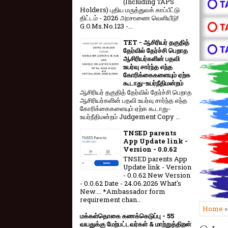
(Including TAPS
⭕ T
Holders) புதிய மருத்துவக் காப்பீட்டு
திட்டம் - 2026 அரசாணை வெளியீடு!
⭕ T
G.O.Ms.No.123 -...
TET - ஆசிரியர் தகுதித்
⭕ T
தேர்வில் தேர்ச்சி பெறாத
ஆசிரியர்களின் பதவி
உயர்வு சார்ந்த எந்த
கோரிக்கைகளையும் ஏற்க
கூடாது-உயர்நீதிமன்றம்
ஆசிரியர் தகுதித் தேர்வில் தேர்ச்சி பெறாத
ஆசிரியர்களின் பதவி உயர்வு சார்ந்த எந்த
கோரிக்கைகளையும் ஏற்க கூடாது-
உயர்நீதிமன்றம் Judgement Copy ...
TNSED parents
App Update link -
Version - 0.0.62
TNSED parents App
Update link - Version
- 0.0.62 New Version
- 0.0.62 Date - 24.06.2026 What's
New.... *Ambassador form
requirement chan...
Home
மக்கள்தொகை கணக்கெடுப்பு - 55
வயதுக்கு மேற்பட்டவர்கள் & மாற்றுத்திறன்