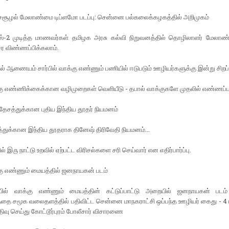
ுச்சூழல் மேலாண்மை டிப்ளமோ படப்பு: சென்னை பல்கலைக்கழகத்தில் அறிமுகம்
்-2 முடித்த மாணவர்கள் தமிழக அரசு கல்வி நிறுவனத்தில் தொழிலாளர் மேலாண்
சேர விண்ணப்பிக்கலாம்.
ல் ஆணையம் சார்பில் வாக்கு எண்ணும் பணியில் ஈடுபடும் ஊழியர்களுக்கு இன்று சிறப்பு
கு எண்ணிக்கைக்கான வழிமுறைகள் வெளியீடு - தபால் வாக்குகளே முதலில் எண்ணப்பட
ேசத்துக்கான புதிய இந்திய தூதர் நியமனம்
துக்கான இந்திய தூதராக தினேஷ் திரிவேதி நியமனம்...
இரு நாட்டு உறவில் ஏற்பட்ட விரிசல்களை சரி செய்வார் என எதிர்பார்ப்பு.
கு எண்ணும் மையத்தில் ஜனநாயகன் படம்
ல் வாக்கு எண்ணும் மையத்தின் கட்டுப்பாட்டு அறையில் ஜனநாயகன் படம் ப
்தை சமூக வலைதளத்தில் பதிவிட்ட சென்னை மாநகராட்சி ஒப்பந்த ஊழியர் கைது - 4 ப
திவு செய்து கோட்டூர்புரம் போலீசார் விசாரணை