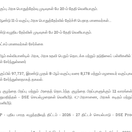
குப்பு அரசு பொதுத்தேர்வு முடிவுகள் மே 20-ம் தேதி வெளியாகும்.
ண்டு 11-ம் வகுப்பு அரசு பொதுத்தேர்வில் தேர்ச்சி பெறாத மாணவர்கள்...
டு எழுதிய தேர்வின் முடிவுகள் மே 20-ம் தேதி வெளியாகும்.
லட்சம் மாணவர்கள் சேர்க்கை
ம் கல்வியாண்டில் அரசு, அரசு உதவி பெறும் தொடக்க மற்றும் நடுநிலைப் பள்ளிகளில் 1
 சேர்ந்துள்ளனர்
குப்பில் 97,737, இரண்டு முதல் 8-ஆம் வகுப்பு வரை 8,178 மற்றும் மழலையர் வகுப்புக
 சேர்ந்துள்ளதாகத் தகவல்.
குழந்தை பிறப்பு மற்றும் அதைத் தொடர்ந்த குழந்தை பிறப்புகளுக்கும் 12 வாரங்கள
அனுமதித்தல் - DSE செயல்முறைகள் வெளியீடு. 👉அரசாணை, அரசுக் கடிதம் மற்றும்
ியீடு.
- புதிய பாரத எழுத்தறிவுத் திட்டம் - 2026 - 27 திட்டச் செயல்பாடு - DSE Pr