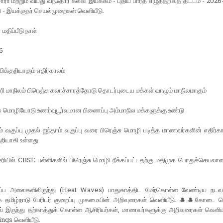
ாரா மற்றும் வயது வந்தோர் கல்வி இயக்கம் - புதிய பாரத எழுத்தறிவுத் திட்டம் - 2026-
 - இயக்குநர் செயல்முறைகள் வெளியீடு.
மதிப்பீடு நாள்
6
ிக்குறியாகும் எதிர்காலம்
ேரி மாநிலம் பிரெஞ்சு கலாச்சாரத்தோடு தொடர்புடைய மக்கள் வாழும் மாநிலமாகும்
ு மொழியோடு உணர்வுபூர்வமான பிணைப்பு அம்மாநில மக்களுக்கு உண்டு
 வகுப்பு முதல் ஐந்தாம் வகுப்பு வரை பிரெஞ்சு மொழி படித்த மாணவர்களின் எதிர்க
ுறியாகி உள்ளது
ேரியில் CBSE பள்ளிகளில் பிரெஞ்சு மொழி நீக்கப்பட்டதற்கு மதிமுக பொதுச்செயல
ப அலைகளிலிருந்து (Heat Waves) பாதுகாத்திட மேற்கொள்ள வேண்டிய நடவட
 தமிழ்நாடு பேரிடர் குறைப்பு முகமையின் அறிவுரைகள் வெளியீடு. 🎩🎩கோடை வெ
ல் இருந்து தற்காத்துக் கொள்ள ஆசிரியர்கள், மாணவர்களுக்கு அறிவுரைகள் வெளிய
ngs வெளியீடு.