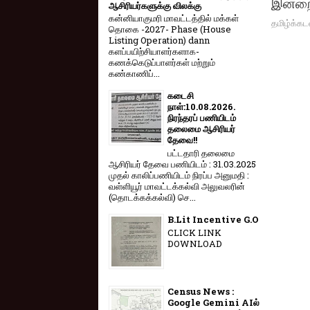
இன்றை
ஆசிரியர்களுக்கு விலக்கு
கன்னியாகுமரி மாவட்டத்தில் மக்கள்
தமிழ்க்கட
தொகை -2027- Phase (House
Listing Operation) dann
களப்பயிற்சியாளர்களாக-
கணக்கெடுப்பாளர்கள் மற்றும்
கண்காணிப்...
கடைசி
நாள்:10.08.2026.
நிரந்தரப் பணியிடம்
தலைமை ஆசிரியர்
தேவை!!
பட்டதாரி தலைமை
ஆசிரியர் தேவை பணியிடம் : 31.03.2025
முதல் காலிப்பணியிடம் நிரப்ப அனுமதி :
வள்ளியூர் மாவட்டக்கல்வி அலுவலரின்
(தொடக்கக்கல்வி) செ...
B.Lit Incentive G.O
CLICK LINK
DOWNLOAD
Census News :
Google Gemini AIல்