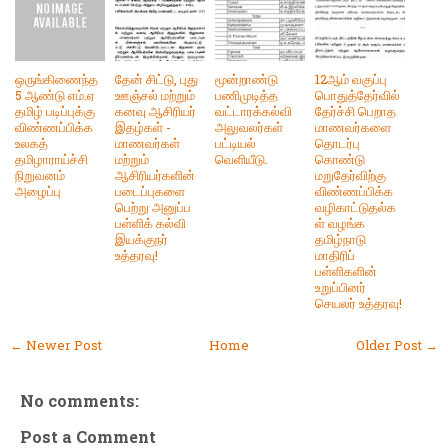
ஒருங்கிணைந்த
தேன் சிட்டு, புது
மூன்றாண்டு
12ஆம் வகுப்பு
5 ஆண்டு எம்.ஏ
ஊஞ்சல் மற்றும்
பணிமுடித்த
பொதுத்தேர்வில்
தமிழ் படிப்புக்கு
கனவு ஆசிரியர்
வட்டாரக்கல்வி
தேர்ச்சி பெறாத
விண்ணப்பிக்க
இதழ்கள் -
அலுவலர்கள்
மாணவர்களை
உலகத்
மாணவர்கள்
பட்டியல்
தொடர்பு
தமிழாராய்ச்சி
மற்றும்
வெளியீடு.
கொண்டு
நிறுவனம்
ஆசிரியர்களின்
மறுதேர்விற்கு
அழைப்பு
படைப்புகளை
விண்ணப்பிக்க
பெற்று அனுப்ப
வழிகாட்டுதல்க
பள்ளிக் கல்வி
ள் வழங்க
இயக்குநர்
தமிழ்நாடு
உத்தரவு!
மாதிரிப்
பள்ளிகளின்
உறுப்பினர்
செயலர் உத்தரவு!
← Newer Post
Home
Older Post →
No comments:
Post a Comment