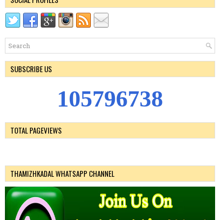
SUBSCRIBE US
1
0
5
7
9
6
7
3
8
TOTAL PAGEVIEWS
THAMIZHKADAL WHATSAPP CHANNEL