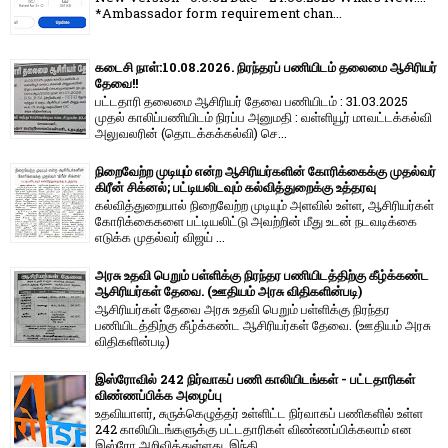
*Ambassador form requirement chan...
கடைசி நாள்:10.08.2026. நிரந்தரப் பணியிடம் தலைமை ஆசிரியர்
தேவை!!
பட்டதாரி தலைமை ஆசிரியர் தேவை பணியிடம் : 31.03.2025
முதல் காலிப்பணியிடம் நிரப்ப அனுமதி : வள்ளியூர் மாவட்டக்கல்வி
அலுவலரின் (தொடக்கக்கல்வி) செ...
நிறைவேற்ற முடியும் என்ற ஆசிரியர்களின் கோரிக்கைக்கு முதல்வர்
கிரீன் சிக்னல்; பட்டியலிடவும் கல்வித்துறைக்கு உத்தரவு
கல்வித்துறையால் நிறைவேற்ற முடியும் அளவில் உள்ள, ஆசிரியர்கள்
கோரிக்கைகளை பட்டியலிட்டு அவற்றின் மீது உடன் நடவடிக்கை
எடுக்க முதல்வர் விஜய் ...
அரசு உதவி பெறும் பள்ளிக்கு நிரந்தர பணியிடத்திற்கு கீழ்க்கண்ட
ஆசிரியர்கள் தேவை. (ஊதியம் அரசு விதிகளின்படி)
ஆசிரியர்கள் தேவை அரசு உதவி பெறும் பள்ளிக்கு நிரந்தர
பணியிடத்திற்கு கீழ்க்கண்ட ஆசிரியர்கள் தேவை. (ஊதியம் அரசு
விதிகளின்படி)
இஸ்ரோவில் 242 நிர்வாகப் பணி காலியிடங்கள் - பட்டதாரிகள்
விண்ணப்பிக்க அழைப்பு
உதவியாளர், சுருக்கெழுத்தர் உள்ளிட்ட நிர்வாகப் பணிகளில் உள்ள
242 காலியிடங்களுக்கு பட்டதாரிகள் விண்ணப்பிக்கலாம் என
இஸ்ரோ அறிவித்துள்ளது. இந்தி...