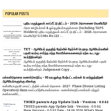
POPULAR POSTS
புதிய மருத்துவக் காப்பீட்டு திட்டம் - 2026 அரசாணை வெளியீடு!
அரசு ஊழியர்கள் & ஓய்வூதியர்களுக்கான (Including TAPS
Holders) புதிய மருத்துவக் காப்பீட்டு திட்டம் - 2026 அரசாணை
வெளியீடு! G.O.Ms.No.123 -...
TET - ஆசிரியர் தகுதித் தேர்வில் தேர்ச்சி பெறாத ஆசிரியர்களின்
பதவி உயர்வு சார்ந்த எந்த கோரிக்கைகளையும் ஏற்க கூடாது-
உயர்நீதிமன்றம்
ஆசிரியர் தகுதித் தேர்வில் தேர்ச்சி பெறாத ஆசிரியர்களின் பதவி
உயர்வு சார்ந்த எந்த கோரிக்கைகளையும் ஏற்க கூடாது-
உயர்நீதிமன்றம் Judgement Copy ...
மக்கள்தொகை கணக்கெடுப்பு - 55 வயதுக்கு மேற்பட்டவர்கள் & மாற்றுத்திறன்
ஆசிரியர்களுக்கு விலக்கு
கன்னியாகுமரி மாவட்டத்தில் மக்கள் தொகை -2027- Phase (House Listing
Operation) dann களப்பயிற்சியாளர்களாக- கணக்கெடுப்பாளர்கள் மற்றும்
கண்காணிப்...
TNSED parents App Update link - Version - 0.0.62
TNSED parents App Update link - Version - 0.0.62
New Version - 0.0.62 Date - 24.06.2026 What's New....