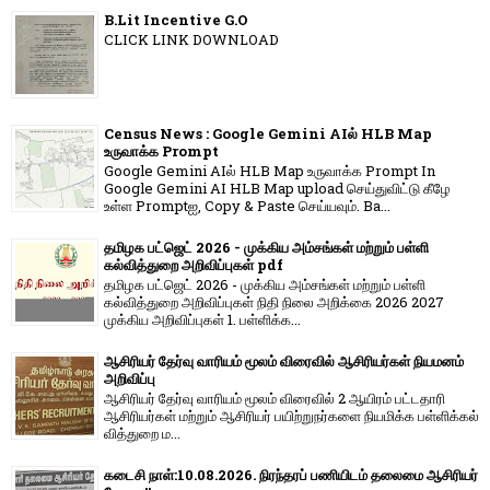
B.Lit Incentive G.O
CLICK LINK DOWNLOAD
Census News : Google Gemini AIல் HLB Map
உருவாக்க Prompt
Google Gemini AIல் HLB Map உருவாக்க Prompt In
Google Gemini AI HLB Map upload செய்துவிட்டு கீழே
உள்ள Promptஐ, Copy & Paste செய்யவும். Ba...
தமிழக பட்ஜெட் 2026 - முக்கிய அம்சங்கள் மற்றும் பள்ளி
கல்வித்துறை அறிவிப்புகள் pdf
தமிழக பட்ஜெட் 2026 - முக்கிய அம்சங்கள் மற்றும் பள்ளி
கல்வித்துறை அறிவிப்புகள் நிதி நிலை அறிக்கை 2026 2027
முக்கிய அறிவிப்புகள் 1. பள்ளிக்க...
ஆசிரியர் தேர்வு வாரியம் மூலம் விரைவில் ஆசிரியர்கள் நியமனம்
அறிவிப்பு
ஆசிரியர் தேர்வு வாரி​யம் மூலம் விரை​வில் 2 ஆயிரம் பட்​ட​தாரி
ஆசிரியர்​கள் மற்​றும் ஆசிரியர் பயிற்றுநர்​களை நியமிக்க பள்​ளிக்​கல்​
வித்​துறை ம...
கடைசி நாள்:10.08.2026. நிரந்தரப் பணியிடம் தலைமை ஆசிரியர்