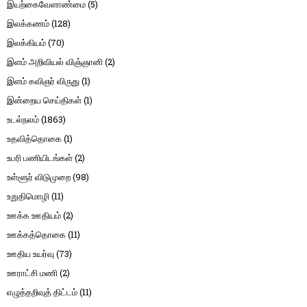
இயற்கைவேளாண்மை
(5)
இலக்கணம்
(128)
இலக்கியம்
(70)
இளம் அறிவியல் விஞ்ஞானி
(2)
இளம் கவிஞர் விருது
(1)
இன்றைய செய்திகள்
(1)
உடல்நலம்
(1863)
உதவித்தொகை
(1)
உபரி பணியிடங்கள்
(2)
உள்ளூர் விடுமுறை
(98)
உறுதிமொழி
(11)
ஊக்க ஊதியம்
(2)
ஊக்கத்தொகை
(11)
ஊதிய உயர்வு
(73)
ஊராட்சி மணி
(2)
எழுத்தறிவுத் திட்டம்
(11)