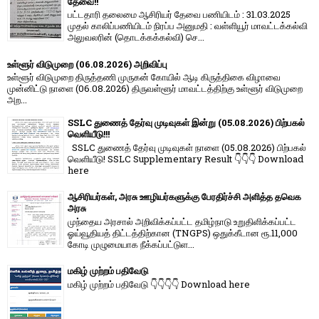
தேவை!!
பட்டதாரி தலைமை ஆசிரியர் தேவை பணியிடம் : 31.03.2025
முதல் காலிப்பணியிடம் நிரப்ப அனுமதி : வள்ளியூர் மாவட்டக்கல்வி
அலுவலரின் (தொடக்கக்கல்வி) செ...
உள்ளூர் விடுமுறை (06.08.2026) அறிவிப்பு
உள்ளூர் விடுமுறை திருத்தணி முருகன் கோயில் ஆடி கிருத்திகை விழாவை
முன்னிட்டு நாளை (06.08.2026) திருவள்ளூர் மாவட்டத்திற்கு உள்ளூர் விடுமுறை
அற...
SSLC துணைத் தேர்வு முடிவுகள் இன்று (05.08.2026) பிற்பகல்
வெளியீடு!!!
SSLC துணைத் தேர்வு முடிவுகள் நாளை (05.08.2026) பிற்பகல்
வெளியீடு! SSLC Supplementary Result 👇👇👇 Download
here
ஆசிரியர்கள், அரசு ஊழியர்களுக்கு பேரதிர்ச்சி அளித்த தவெக
அரசு
முந்தைய அரசால் அறிவிக்கப்பட்ட தமிழ்நாடு உறுதிளிக்கப்பட்ட
ஓய்வூதியத் திட்டத்திற்கான (TNGPS) ஒதுக்கீடான ரூ.11,000
கோடி முழுமையாக நீக்கப்பட்டுள...
மகிழ் முற்றம் பதிவேடு
மகிழ் முற்றம் பதிவேடு 👇👇👇👇 Download here