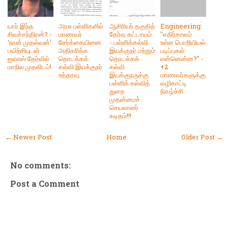
யார் இந்த
அரசு பள்ளிகளில்
ஆசிரியர் தகுதித்
Engineering:
சிவச்சந்திரன்? -
மாணவர்
தேர்வு கட்டாயம்
"எதிர்காலம்
‘நான் முதல்வன்’
சேர்க்கையினை
- பள்ளிக்கல்வி
உள்ள பொறியியல்
பயிற்சியுடன்
அதிகரிக்க
இயக்குநர் மற்றும்
படிப்புகள்
ஐஏஎஸ் தேர்வில்
தொடக்கக்
தொடக்கக்
என்னென்ன?" -
மாநில முதலிடம்!
கல்வி இயக்குநர்
கல்வி
+2
உத்தரவு.
இயக்குநருக்கு
மாணவர்களுக்கு
பள்ளிக் கல்வித்
வழிகாட்டி
துறை
நிகழ்ச்சி
முதன்மைச்
செயலாளர்
கடிதம்!!!
← Newer Post
Home
Older Post →
No comments:
Post a Comment