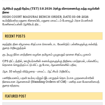
ஆசிரியர் தகுதி தேர்வு (TET) 3.8.2026 அன்று விசாரணைக்கு வந்த வழக்கின்
நிலை
HIGH COURT MADURAI BENCH ORDER, DATE:03-08-2026
உயர்நீதிமன்ற மதுரை கிளையில், மதுரை மாவட்டம் பேரையூர் அரசு பெண்கள்
மேனிலைப்பள்ளி ஆசிரியர் திர...
RECENT POSTS
சுதந்திர தின விழாவை சிறப்பாக கொண்டாட வேண்டும்: பள்ளிகளுக்கு கல்வித்
துறை அறிவுறுத்தல்
குடற்புழு நீக்க மாத்திரை வழங்க தமிழகம் முழுவதும் நாளை சிறப்பு முகாம்
CPS திட்டத்தில், ஊழியர்களின் கணக்குகளுக்கு நிதியை மாற்றாமல், பங்களிப்பு
தொகை செலுத்தப்பட்டு விட்டது போல, ஆவணங்களில் பதிவு
ஆக. 10 உள்ளூர் விடுமுறை - மாவட்ட ஆட்சியர் அறிவிப்பு
பணிநியமனம், பதவி உயர்வு மற்றும் இடமாறுதல் தொடர்பாக முதலமைச்சரின்
நிலையான ஆணைகள் (Standing Orders of CM) - மனித வள மேலாண்மைத்
துறை உத்தரவு
FEATURED POST