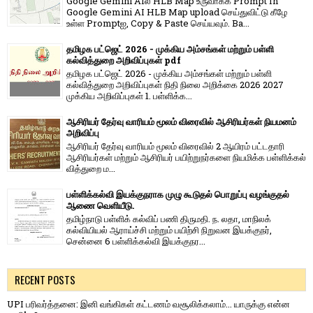
Google Gemini AIல் HLB Map உருவாக்க Prompt In
Google Gemini AI HLB Map upload செய்துவிட்டு கீழே
உள்ள Promptஐ, Copy & Paste செய்யவும். Ba...
தமிழக பட்ஜெட் 2026 - முக்கிய அம்சங்கள் மற்றும் பள்ளி
கல்வித்துறை அறிவிப்புகள் pdf
தமிழக பட்ஜெட் 2026 - முக்கிய அம்சங்கள் மற்றும் பள்ளி
கல்வித்துறை அறிவிப்புகள் நிதி நிலை அறிக்கை 2026 2027
முக்கிய அறிவிப்புகள் 1. பள்ளிக்க...
ஆசிரியர் தேர்வு வாரியம் மூலம் விரைவில் ஆசிரியர்கள் நியமனம்
அறிவிப்பு
ஆசிரியர் தேர்வு வாரி​யம் மூலம் விரை​வில் 2 ஆயிரம் பட்​ட​தாரி
ஆசிரியர்​கள் மற்​றும் ஆசிரியர் பயிற்றுநர்​களை நியமிக்க பள்​ளிக்​கல்​
வித்​துறை ம...
பள்ளிக்கல்வி இயக்குநராக முழு கூடுதல் பொறுப்பு வழங்குதல்
ஆணை வெளியீடு.
தமிழ்நாடு பள்ளிக் கல்விப் பணி திருமதி. ந. லதா, மாநிலக்
கல்வியியல் ஆராய்ச்சி மற்றும் பயிற்சி நிறுவன இயக்குநர்,
சென்னை 6 பள்ளிக்கல்வி இயக்குநர...
RECENT POSTS
UPI பரிவர்த்தனை: இனி வங்கிகள் கட்டணம் வசூலிக்கலாம்... யாருக்கு என்ன