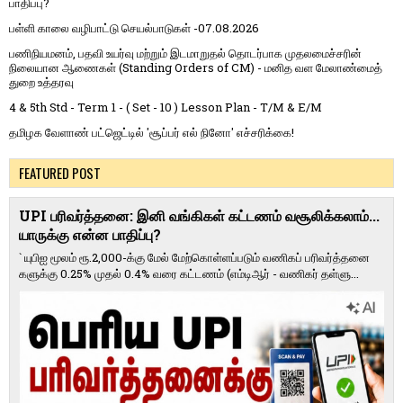
பாதிப்பு?
பள்ளி காலை வழிபாட்டு செயல்பாடுகள் -07.08.2026
பணிநியமனம், பதவி உயர்வு மற்றும் இடமாறுதல் தொடர்பாக முதலமைச்சரின்
நிலையான ஆணைகள் (Standing Orders of CM) - மனித வள மேலாண்மைத்
துறை உத்தரவு
4 & 5th Std - Term 1 - ( Set - 10 ) Lesson Plan - T/M & E/M
தமிழக வேளாண் பட்ஜெட்டில் 'சூப்பர் எல் நினோ' எச்சரிக்கை!
FEATURED POST
UPI பரிவர்த்தனை: இனி வங்கிகள் கட்டணம் வசூலிக்கலாம்...
யாருக்கு என்ன பாதிப்பு?
` யுபிஐ மூலம் ரூ.2,000-க்கு மேல் மேற்​கொள்​ளப்​படும் வணி​கப் பரிவர்த்​தனை​
களுக்கு 0.25% முதல் 0.4% வரை கட்​ட​ணம் (எம்​டிஆர் - வணி​கர் தள்​ளு...