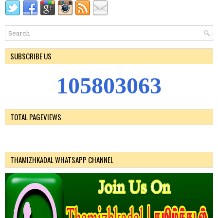
SUBSCRIBE US
1
0
5
8
0
3
0
6
3
TOTAL PAGEVIEWS
THAMIZHKADAL WHATSAPP CHANNEL