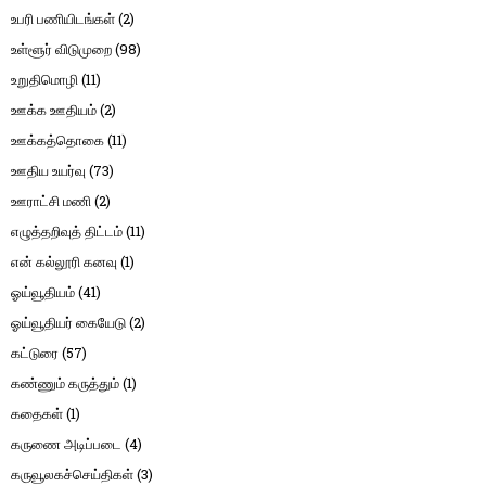
உபரி பணியிடங்கள்
(2)
உள்ளூர் விடுமுறை
(98)
உறுதிமொழி
(11)
ஊக்க ஊதியம்
(2)
ஊக்கத்தொகை
(11)
ஊதிய உயர்வு
(73)
ஊராட்சி மணி
(2)
எழுத்தறிவுத் திட்டம்
(11)
என் கல்லூரி கனவு
(1)
ஓய்வூதியம்
(41)
ஓய்வூதியர் கையேடு
(2)
கட்டுரை
(57)
கண்ணும் கருத்தும்
(1)
கதைகள்
(1)
கருணை அடிப்படை
(4)
கருவூலகச்செய்திகள்
(3)