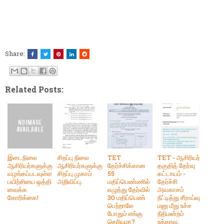
Share:
Related Posts:
இடைநிலை
சிறப்பு நிலை
TET
TET - ஆசிரியர்
ஆசிரியர்களுக்கு
ஆசிரியர்களுக்கு
தேர்ச்சிக்கான
தகுதித் தேர்வு
வழங்கப்படவுள்ள
சிறப்பு முகாம்
55
கட்டாயம் -
பயிற்சியை ஒத்தி
அறிவிப்பு.
மதிப்பெண்ணில்
தேர்ச்சி
வைக்க
எழுத்து தேர்வில்
அவகாசம்
கோரிக்கை!
30 மதிப்பெண்
நீட்டித்து சீராய்வு
பெற்றாலே
மனு மீது உச்ச
போதும் எங்கு
நீதிமன்றம்
தெரியுமா?
உத்தரவு.