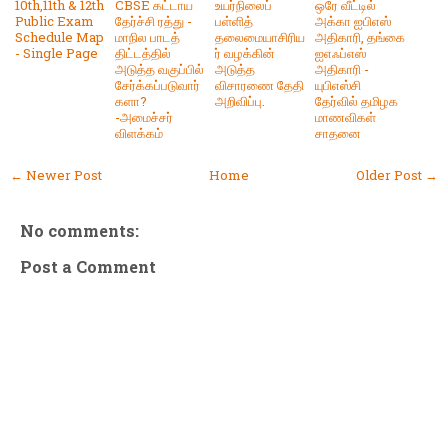
10th,11th & 12th
CBSE கட்டாய
உயர்நிலைப்
ஒரே வீட்டில்
Public Exam
தேர்ச்சி ரத்து -
பள்ளித்
அக்கா ஐபிஎஸ்
Schedule Map
மாநில பாடத்
தலைமையாசிரிய
அதிகாரி, தங்கை
- Single Page
திட்டத்தில்
ர் வழக்கின்
ஐஎஃப்எஸ்
அடுத்த வகுப்பில்
அடுத்த
அதிகாரி -
சேர்க்கப்படுவார்
விசாரணை தேதி
யுபிஎஸ்சி
களா?
அறிவிப்பு.
தேர்வில் தமிழக
-அமைச்சர்
மாணவிகள்
விளக்கம்
சாதனை
← Newer Post
Home
Older Post →
No comments:
Post a Comment