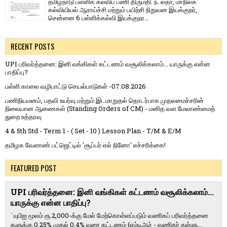
தமிழ்நாடு பள்ளிக் கல்விப் பணி திருமதி. ந. லதா, மாநிலக்
கல்வியியல் ஆராய்ச்சி மற்றும் பயிற்சி நிறுவன இயக்குநர்,
சென்னை 6 பள்ளிக்கல்வி இயக்குநர...
RECENT POSTS
UPI பரிவர்த்தனை: இனி வங்கிகள் கட்டணம் வசூலிக்கலாம்... யாருக்கு என்ன
பாதிப்பு?
பள்ளி காலை வழிபாட்டு செயல்பாடுகள் -07.08.2026
பணிநியமனம், பதவி உயர்வு மற்றும் இடமாறுதல் தொடர்பாக முதலமைச்சரின்
நிலையான ஆணைகள் (Standing Orders of CM) - மனித வள மேலாண்மைத்
துறை உத்தரவு
4 & 5th Std - Term 1 - ( Set - 10 ) Lesson Plan - T/M & E/M
தமிழக வேளாண் பட்ஜெட்டில் 'சூப்பர் எல் நினோ' எச்சரிக்கை!
FEATURED POST
UPI பரிவர்த்தனை: இனி வங்கிகள் கட்டணம் வசூலிக்கலாம்...
யாருக்கு என்ன பாதிப்பு?
` யுபிஐ மூலம் ரூ.2,000-க்கு மேல் மேற்​கொள்​ளப்​படும் வணி​கப் பரிவர்த்​தனை​
களுக்கு 0.25% முதல் 0.4% வரை கட்​ட​ணம் (எம்​டிஆர் - வணி​கர் தள்​ளு...