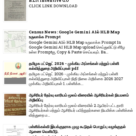
B.Lit Incentive G.O
CLICK LINK DOWNLOAD
Census News : Google Gemini AIல் HLB Map
உருவாக்க Prompt
Google Gemini AIல் HLB Map உருவாக்க Prompt In
Google Gemini AI HLB Map upload செய்துவிட்டு கீழே
உள்ள Promptஐ, Copy & Paste செய்யவும். Ba...
தமிழக பட்ஜெட் 2026 - முக்கிய அம்சங்கள் மற்றும் பள்ளி
கல்வித்துறை அறிவிப்புகள் pdf
தமிழக பட்ஜெட் 2026 - முக்கிய அம்சங்கள் மற்றும் பள்ளி
கல்வித்துறை அறிவிப்புகள் நிதி நிலை அறிக்கை 2026 2027
முக்கிய அறிவிப்புகள் 1. பள்ளிக்க...
ஆசிரியர் தேர்வு வாரியம் மூலம் விரைவில் ஆசிரியர்கள் நியமனம்
அறிவிப்பு
ஆசிரியர் தேர்வு வாரி​யம் மூலம் விரை​வில் 2 ஆயிரம் பட்​ட​தாரி
ஆசிரியர்​கள் மற்​றும் ஆசிரியர் பயிற்றுநர்​களை நியமிக்க பள்​ளிக்​கல்​
வித்​துறை ம...
பள்ளிக்கல்வி இயக்குநராக முழு கூடுதல் பொறுப்பு வழங்குதல்
ஆணை வெளியீடு.