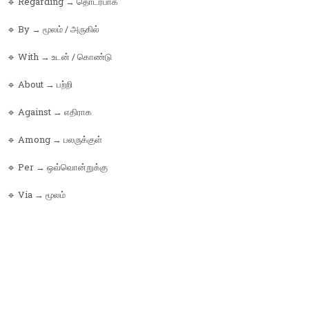
🔹 Regarding → தொடர்பாக
🔹 By → மூலம் / அருகில்
🔹 With → உடன் / கொண்டு
🔹 About → பற்றி
🔹 Against → எதிராக
🔹 Among → பலருக்குள்
🔹 Per → ஒவ்வொன்றுக்கு
🔹 Via → மூலம்