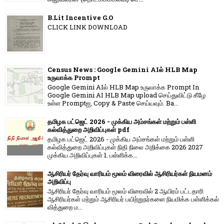
B.Lit Incentive G.O
CLICK LINK DOWNLOAD
Census News : Google Gemini AIல் HLB Map
உருவாக்க Prompt
Google Gemini AIல் HLB Map உருவாக்க Prompt In
Google Gemini AI HLB Map upload செய்துவிட்டு கீழே
உள்ள Promptஐ, Copy & Paste செய்யவும். Ba...
தமிழக பட்ஜெட் 2026 - முக்கிய அம்சங்கள் மற்றும் பள்ளி
கல்வித்துறை அறிவிப்புகள் pdf
தமிழக பட்ஜெட் 2026 - முக்கிய அம்சங்கள் மற்றும் பள்ளி
கல்வித்துறை அறிவிப்புகள் நிதி நிலை அறிக்கை 2026 2027
முக்கிய அறிவிப்புகள் 1. பள்ளிக்க...
ஆசிரியர் தேர்வு வாரியம் மூலம் விரைவில் ஆசிரியர்கள் நியமனம்
அறிவிப்பு
ஆசிரியர் தேர்வு வாரி​யம் மூலம் விரை​வில் 2 ஆயிரம் பட்​ட​தாரி
ஆசிரியர்​கள் மற்​றும் ஆசிரியர் பயிற்றுநர்​களை நியமிக்க பள்​ளிக்​கல்​
வித்​துறை ம...