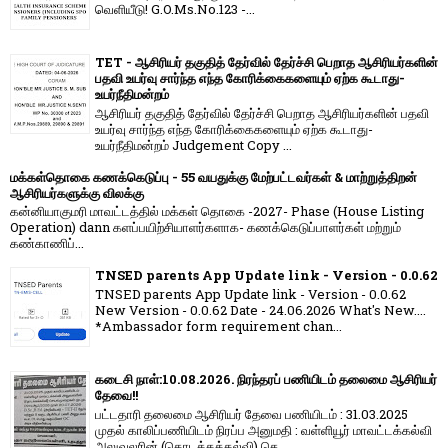
வெளியீடு! G.O.Ms.No.123 -...
TET - ஆசிரியர் தகுதித் தேர்வில் தேர்ச்சி பெறாத ஆசிரியர்களின்
பதவி உயர்வு சார்ந்த எந்த கோரிக்கைகளையும் ஏற்க கூடாது-
உயர்நீதிமன்றம்
ஆசிரியர் தகுதித் தேர்வில் தேர்ச்சி பெறாத ஆசிரியர்களின் பதவி
உயர்வு சார்ந்த எந்த கோரிக்கைகளையும் ஏற்க கூடாது-
உயர்நீதிமன்றம் Judgement Copy ...
மக்கள்தொகை கணக்கெடுப்பு - 55 வயதுக்கு மேற்பட்டவர்கள் & மாற்றுத்திறன்
ஆசிரியர்களுக்கு விலக்கு
கன்னியாகுமரி மாவட்டத்தில் மக்கள் தொகை -2027- Phase (House Listing
Operation) dann களப்பயிற்சியாளர்களாக- கணக்கெடுப்பாளர்கள் மற்றும்
கண்காணிப்...
TNSED parents App Update link - Version - 0.0.62
TNSED parents App Update link - Version - 0.0.62
New Version - 0.0.62 Date - 24.06.2026 What's New....
*Ambassador form requirement chan...
கடைசி நாள்:10.08.2026. நிரந்தரப் பணியிடம் தலைமை ஆசிரியர்
தேவை!!
பட்டதாரி தலைமை ஆசிரியர் தேவை பணியிடம் : 31.03.2025
முதல் காலிப்பணியிடம் நிரப்ப அனுமதி : வள்ளியூர் மாவட்டக்கல்வி
அலுவலரின் (தொடக்கக்கல்வி) செ...