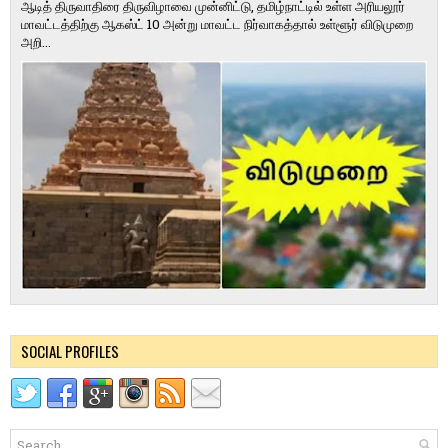
ஆடித் திருவாதிரை திருவிழாவை முன்னிட்டு, தமிழ்நாட்டில் உள்ள அரியலூர்
மாவட்டத்திற்கு ஆகஸ்ட் 10 அன்று மாவட்ட நிர்வாகத்தால் உள்ளூர் விடுமுறை
அறி...
SOCIAL PROFILES