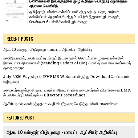
பள்ளிக்கல்வி இயக்குநராக முழு கூடுதல் பொறுப்பு வழங்குதல்
ஆணை வெளியீடு.
தமிழ்நாடு பள்ளிக் கல்விப் பணி திருமதி. ந. லதா, மாநிலக்
கல்வியியல் ஆராய்ச்சி மற்றும் பயிற்சி நிறுவன இயக்குநர்,
சென்னை 6 பள்ளிக்கல்வி இயக்குநர...
RECENT POSTS
ஆக. 10 உள்ளூர் விடுமுறை - மாவட்ட ஆட்சியர் அறிவிப்பு
பணிநியமனம், பதவி உயர்வு மற்றும் இடமாறுதல் தொடர்பாக முதலமைச்சரின்
நிலையான ஆணைகள் (Standing Orders of CM) - மனித வள மேலாண்மைத்
துறை உத்தரவு
July 2026 Pay slip ஐ IFHRMS Website லிருந்து Download செய்யலாம் -
வழிமுறை
மாணவர்களுக்கு சீருடை தைக்க அளவு எடுக்க மாணவர்கள் விபரங்களை EMIS
ல் பதிவேற்றம் செய்தல் -- Director Proceedings
ஆசிரியர்கள் கண்டித்ததாக கூறி விபரீத முடிவெடுத்த பள்ளி மாணவிகள்
FEATURED POST
ஆக. 10 உள்ளூர் விடுமுறை - மாவட்ட ஆட்சியர் அறிவிப்பு