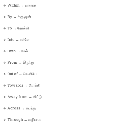
🔹 Within → உள்ளாக
🔹 By → க்கு முன்
🔹 To → நோக்கி
🔹 Into → உள்ளே
🔹 Onto → மேல்
🔹 From → இருந்து
🔹 Out of → வெளியே
🔹 Towards → நோக்கி
🔹 Away from → விட்டு
🔹 Across → கடந்து
🔹 Through → வழியாக