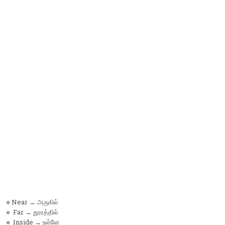
🔹Near → அருகில்
🔹 Far → தூரத்தில்
🔹 Inside → உள்ளே