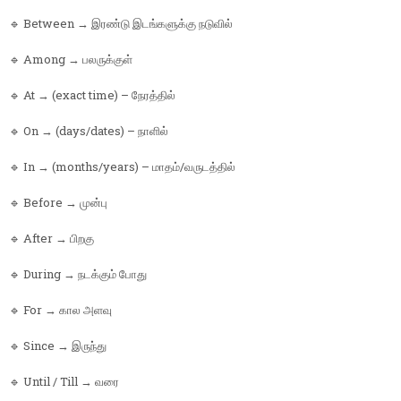
🔹 Between → இரண்டு இடங்களுக்கு நடுவில்
🔹 Among → பலருக்குள்
🔹 At → (exact time) – நேரத்தில்
🔹 On → (days/dates) – நாளில்
🔹 In → (months/years) – மாதம்/வருடத்தில்
🔹 Before → முன்பு
🔹 After → பிறகு
🔹 During → நடக்கும் போது
🔹 For → கால அளவு
🔹 Since → இருந்து
🔹 Until / Till → வரை