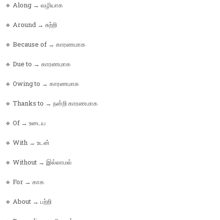
🔹 Along → வழியாக
🔹 Around → சுற்றி
🔹 Because of → காரணமாக
🔹 Due to → காரணமாக
🔹 Owing to → காரணமாக
🔹 Thanks to → நன்றி காரணமாக
🔹 Of → உடைய
🔹 With → உடன்
🔹 Without → இல்லாமல்
🔹 For → காக
🔹 About → பற்றி