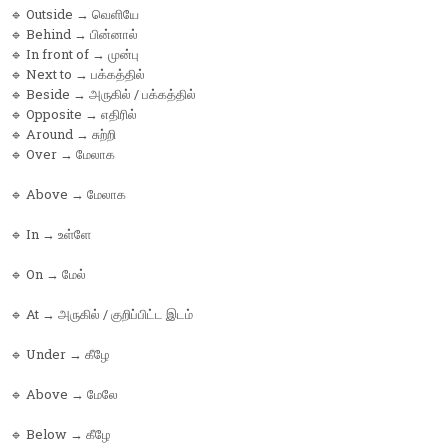
🔹 Outside → வெளியே
🔹 Behind → பின்னால்
🔹 In front of → முன்பு
🔹 Next to → பக்கத்தில்
🔹 Beside → அருகில் / பக்கத்தில்
🔹 Opposite → எதிரில்
🔹 Around → சுற்றி
🔹 Over → மேலாக
🔹 Above → மேலாக
🔹 In → உள்ளே
🔹 On → மேல்
🔹 At → அருகில் / குறிப்பிட்ட இடம்
🔹 Under → கீழே
🔹 Above → மேலே
🔹 Below → கீழே