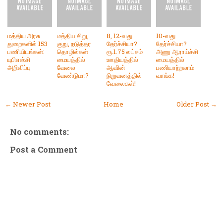
மத்திய அரசு
மத்திய சிறு,
8, 12-வது
10-வது
துறைகளில் 153
குறு, நடுத்தர
தேர்ச்சியா?
தேர்ச்சியா?
பணியிடங்கள்:
தொழில்கள்
ரூ.1.75 லட்சம்
அணு ஆராய்ச்சி
யுபிஎஸ்சி
மையத்தில்
ஊதியத்தில்
மையத்தில்
அறிவிப்பு
வேலை
ஆவின்
பணியாற்றலாம்
வேண்டுமா?
நிறுவனத்தில்
வாங்க!
வேலைகள்!
← Newer Post
Home
Older Post →
No comments:
Post a Comment