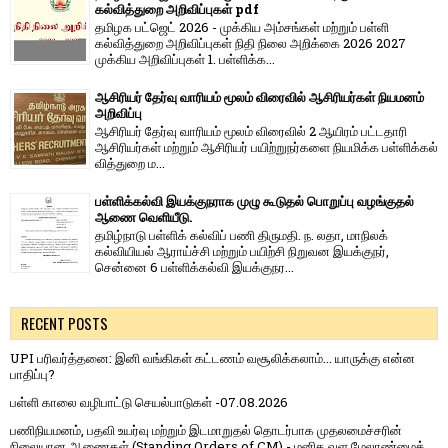
கல்வித்துறை அறிவிப்புகள் pdf
தமிழக பட்ஜெட் 2026 - முக்கிய அம்சங்கள் மற்றும் பள்ளி
கல்வித்துறை அறிவிப்புகள் நிதி நிலை அறிக்கை 2026 2027
முக்கிய அறிவிப்புகள் 1. பள்ளிக்க...
ஆசிரியர் தேர்வு வாரியம் மூலம் விரைவில் ஆசிரியர்கள் நியமனம்
அறிவிப்பு
ஆசிரியர் தேர்வு வாரி​யம் மூலம் விரை​வில் 2 ஆயிரம் பட்​ட​தாரி
ஆசிரியர்​கள் மற்​றும் ஆசிரியர் பயிற்றுநர்​களை நியமிக்க பள்​ளிக்​கல்​
வித்​துறை ம...
பள்ளிக்கல்வி இயக்குநராக முழு கூடுதல் பொறுப்பு வழங்குதல்
ஆணை வெளியீடு.
தமிழ்நாடு பள்ளிக் கல்விப் பணி திருமதி. ந. லதா, மாநிலக்
கல்வியியல் ஆராய்ச்சி மற்றும் பயிற்சி நிறுவன இயக்குநர்,
சென்னை 6 பள்ளிக்கல்வி இயக்குநர...
RECENT POSTS
UPI பரிவர்த்தனை: இனி வங்கிகள் கட்டணம் வசூலிக்கலாம்... யாருக்கு என்ன
பாதிப்பு?
பள்ளி காலை வழிபாட்டு செயல்பாடுகள் -07.08.2026
பணிநியமனம், பதவி உயர்வு மற்றும் இடமாறுதல் தொடர்பாக முதலமைச்சரின்
நிலையான ஆணைகள் (Standing Orders of CM) - மனித வள மேலாண்மைத்