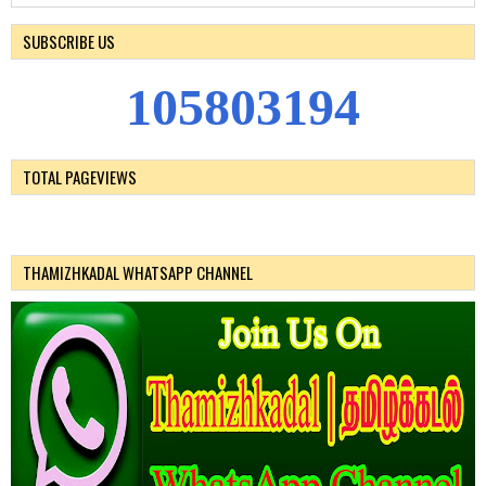
SUBSCRIBE US
1
0
5
8
0
3
1
9
4
TOTAL PAGEVIEWS
THAMIZHKADAL WHATSAPP CHANNEL