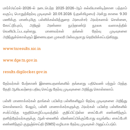
மார்ச்/ஏப்ரல்-2026-ல் நடைபெற்ற 2025-2026-ஆம் கல்வியாண்டிற்கான பத்தாம்
வகுப்பு பொதுத்தேர்வு முடிவுகள் 20.05.2026 (புதன்கிழமை) அன்று காலை 9.30
மணிக்கு மாண்புமிகு பள்ளிக்கல்வித்துறை அமைச்சர் அவர்களால் சென்னை,
கோட்டூர்புரம், அறிஞர் அண்ணா நூற்றாண்டு நூலக வளாகத்தில்
வெளியிடப்படவுள்ளது. மாணவர்கள் தங்கள் தேர்வு முடிவுகளை
அறிந்துக்கொள்ளும் இணையதள முகவரி பின்வருமாறு தெரிவிக்கப்படுகிறது.
www.tnresults.nic.in
www.dge.tn.gov.in
results.digilocker.gov.in
தேர்வர்கள் மேற்காண் இணையதளங்களில் தங்களது பதிவெண் மற்றும் பிறந்த
தேதி ஆகியவற்றை பதிவு செய்து தேர்வு முடிவுகளை அறிந்து கொள்ளலாம்.
பள்ளி மாணாக்கர்கள் தாங்கள் பயின்ற பள்ளிகளிலும் தேர்வு முடிவுகளை அறிந்து
கொள்ளலாம். மேலும், பள்ளி மாணாக்கர்களுக்கு அவர்கள் பயின்ற பள்ளிகளில்
சமர்ப்பித்த உறுதிமொழிப்படிவத்தில் குறிப்பிட்டுள்ள கைப்பேசி எண்ணிற்கும்.
தனித்தேர்வர்களுக்கு ஆன்-லைனில் விண்ணப்பிக்கும்போது வழங்கிய கைப்பேசி
எண்ணிற்கும் குறுஞ்செய்தி (SMS) வழியாக தேர்வு முடிவுகள் அனுப்பப்படும்.