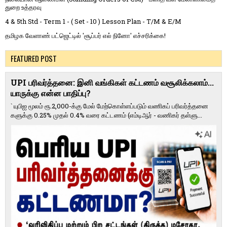
துறை உத்தரவு
4 & 5th Std - Term 1 - ( Set - 10 ) Lesson Plan - T/M & E/M
தமிழக வேளாண் பட்ஜெட்டில் 'சூப்பர் எல் நினோ' எச்சரிக்கை!
FEATURED POST
UPI பரிவர்த்தனை: இனி வங்கிகள் கட்டணம் வசூலிக்கலாம்...
யாருக்கு என்ன பாதிப்பு?
` யுபிஐ மூலம் ரூ.2,000-க்கு மேல் மேற்​கொள்​ளப்​படும் வணி​கப் பரிவர்த்​தனை​
களுக்கு 0.25% முதல் 0.4% வரை கட்​ட​ணம் (எம்​டிஆர் - வணி​கர் தள்​ளு...