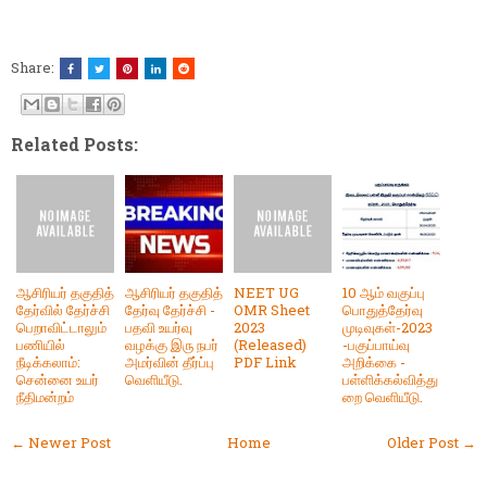
Share:
Related Posts:
ஆசிரியர் தகுதித்
ஆசிரியர் தகுதித்
NEET UG
10 ஆம் வகுப்பு
தேர்வில் தேர்ச்சி
தேர்வு தேர்ச்சி -
OMR Sheet
பொதுத்தேர்வு
பெறாவிட்டாலும்
பதவி உயர்வு
2023
முடிவுகள்-2023
பணியில்
வழக்கு இரு நபர்
(Released)
-பகுப்பாய்வு
நீடிக்கலாம்:
அமர்வின் தீர்ப்பு
PDF Link
அறிக்கை -
சென்னை உயர்
வெளியீடு.
பள்ளிக்கல்வித்து
நீதிமன்றம்
றை வெளியீடு.
← Newer Post
Home
Older Post →