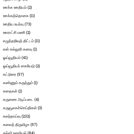
ஊக்க ஊதியம்
(2)
ஊக்கத்தொகை
(11)
ஊதிய உயர்வு
(73)
ஊராட்சி மணி
(2)
எழுத்தறிவுத் திட்டம்
(11)
என் கல்லூரி கனவு
(1)
ஓய்வூதியம்
(41)
ஓய்வூதியர் கையேடு
(2)
கட்டுரை
(57)
கண்ணும் கருத்தும்
(1)
கதைகள்
(1)
கருணை அடிப்படை
(4)
கருவூலகச்செய்திகள்
(3)
கலந்தாய்வு
(232)
கலைத் திருவிழா
(57)
கல்வி உளவியல்
(84)