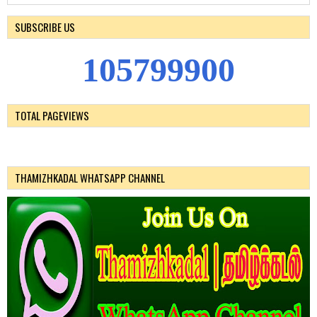
SUBSCRIBE US
1
0
5
7
9
9
9
0
0
TOTAL PAGEVIEWS
THAMIZHKADAL WHATSAPP CHANNEL