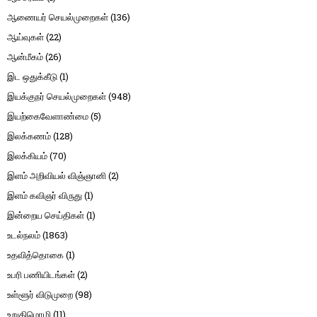
ஆணையர் செயல்முறைகள்
(136)
ஆய்வுகள்
(22)
ஆன்மீகம்
(26)
இட ஒதுக்கீடு
(1)
இயக்குநர் செயல்முறைகள்
(948)
இயற்கைவேளாண்மை
(5)
இலக்கணம்
(128)
இலக்கியம்
(70)
இளம் அறிவியல் விஞ்ஞானி
(2)
இளம் கவிஞர் விருது
(1)
இன்றைய செய்திகள்
(1)
உடல்நலம்
(1863)
உதவித்தொகை
(1)
உபரி பணியிடங்கள்
(2)
உள்ளூர் விடுமுறை
(98)
உறுதிமொழி
(11)