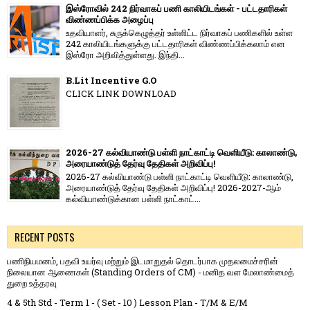
இஸ்ரோவில் 242 நிர்வாகப் பணி காலியிடங்கள் - பட்டதாரிகள்
விண்ணப்பிக்க அழைப்பு
உதவியாளர், சுருக்கெழுத்தர் உள்ளிட்ட நிர்வாகப் பணிகளில் உள்ள
242 காலியிடங்களுக்கு பட்டதாரிகள் விண்ணப்பிக்கலாம் என
இஸ்ரோ அறிவித்துள்ளது. இந்தி...
B.Lit Incentive G.O
CLICK LINK DOWNLOAD
2026-27 கல்வியாண்டு பள்ளி நாட்காட்டி வெளியீடு: காலாண்டு,
அரையாண்டுத் தேர்வு தேதிகள் அறிவிப்பு!
2026-27 கல்வியாண்டு பள்ளி நாட்காட்டி வெளியீடு: காலாண்டு,
அரையாண்டுத் தேர்வு தேதிகள் அறிவிப்பு! 2026-2027-ஆம்
கல்வியாண்டுக்கான பள்ளி நாட்காட்...
RECENT POSTS
பணிநியமனம், பதவி உயர்வு மற்றும் இடமாறுதல் தொடர்பாக முதலமைச்சரின்
நிலையான ஆணைகள் (Standing Orders of CM) - மனித வள மேலாண்மைத்
துறை உத்தரவு
4 & 5th Std - Term 1 - ( Set - 10 ) Lesson Plan - T/M & E/M