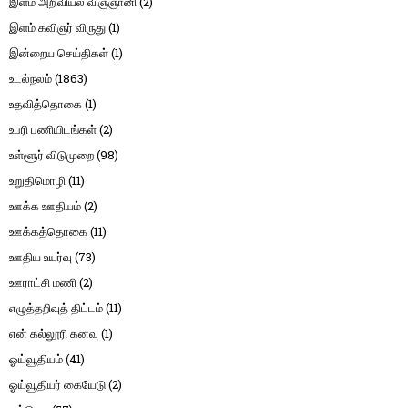
இளம் அறிவியல் விஞ்ஞானி
(2)
இளம் கவிஞர் விருது
(1)
இன்றைய செய்திகள்
(1)
உடல்நலம்
(1863)
உதவித்தொகை
(1)
உபரி பணியிடங்கள்
(2)
உள்ளூர் விடுமுறை
(98)
உறுதிமொழி
(11)
ஊக்க ஊதியம்
(2)
ஊக்கத்தொகை
(11)
ஊதிய உயர்வு
(73)
ஊராட்சி மணி
(2)
எழுத்தறிவுத் திட்டம்
(11)
என் கல்லூரி கனவு
(1)
ஓய்வூதியம்
(41)
ஓய்வூதியர் கையேடு
(2)