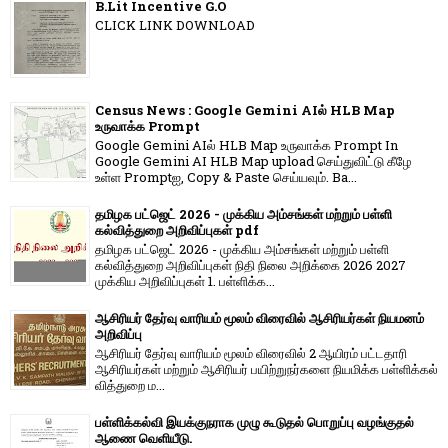
B.Lit Incentive G.O
CLICK LINK DOWNLOAD
Census News : Google Gemini AIல் HLB Map
உருவாக்க Prompt
Google Gemini AIல் HLB Map உருவாக்க Prompt In
Google Gemini AI HLB Map upload செய்துவிட்டு கீழே
உள்ள Promptஐ, Copy & Paste செய்யவும். Ba...
தமிழக பட்ஜெட் 2026 - முக்கிய அம்சங்கள் மற்றும் பள்ளி
கல்வித்துறை அறிவிப்புகள் pdf
தமிழக பட்ஜெட் 2026 - முக்கிய அம்சங்கள் மற்றும் பள்ளி
கல்வித்துறை அறிவிப்புகள் நிதி நிலை அறிக்கை 2026 2027
முக்கிய அறிவிப்புகள் 1. பள்ளிக்க...
ஆசிரியர் தேர்வு வாரியம் மூலம் விரைவில் ஆசிரியர்கள் நியமனம்
அறிவிப்பு
ஆசிரியர் தேர்வு வாரி​யம் மூலம் விரை​வில் 2 ஆயிரம் பட்​ட​தாரி
ஆசிரியர்​கள் மற்​றும் ஆசிரியர் பயிற்றுநர்​களை நியமிக்க பள்​ளிக்​கல்​
வித்​துறை ம...
பள்ளிக்கல்வி இயக்குநராக முழு கூடுதல் பொறுப்பு வழங்குதல்
ஆணை வெளியீடு.