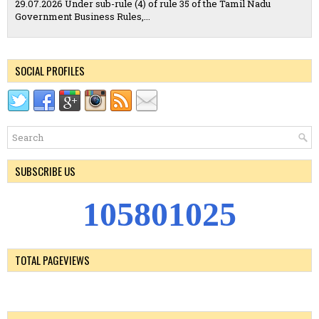
29.07.2026 Under sub-rule (4) of rule 35 of the Tamil Nadu
Government Business Rules,...
SOCIAL PROFILES
SUBSCRIBE US
1
0
5
8
0
1
0
2
5
TOTAL PAGEVIEWS