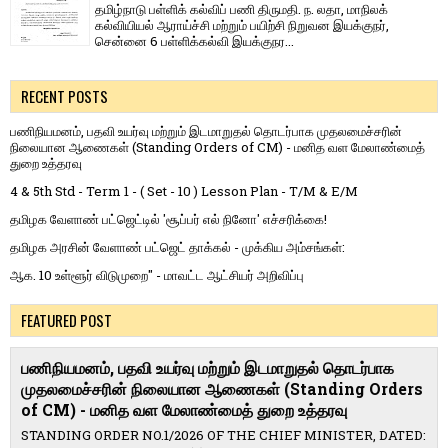
தமிழ்நாடு பள்ளிக் கல்விப் பணி திருமதி. ந. லதா, மாநிலக்
கல்வியியல் ஆராய்ச்சி மற்றும் பயிற்சி நிறுவன இயக்குநர்,
சென்னை 6 பள்ளிக்கல்வி இயக்குநர...
RECENT POSTS
பணிநியமனம், பதவி உயர்வு மற்றும் இடமாறுதல் தொடர்பாக முதலமைச்சரின்
நிலையான ஆணைகள் (Standing Orders of CM) - மனித வள மேலாண்மைத்
துறை உத்தரவு
4 & 5th Std - Term 1 - ( Set - 10 ) Lesson Plan - T/M & E/M
தமிழக வேளாண் பட்ஜெட்டில் 'சூப்பர் எல் நினோ' எச்சரிக்கை!
தமிழக அரசின் வேளாண் பட்ஜெட் தாக்கல் - முக்கிய அம்சங்கள்:
ஆக. 10 உள்ளூர் விடுமுறை" - மாவட்ட ஆட்சியர் அறிவிப்பு
FEATURED POST
பணிநியமனம், பதவி உயர்வு மற்றும் இடமாறுதல் தொடர்பாக
முதலமைச்சரின் நிலையான ஆணைகள் (Standing Orders
of CM) - மனித வள மேலாண்மைத் துறை உத்தரவு
STANDING ORDER NO.1/2026 OF THE CHIEF MINISTER, DATED: