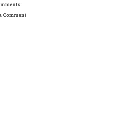
omments:
 a Comment