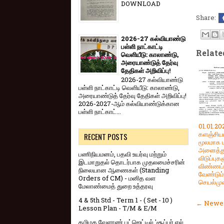
DOWNLOAD
Share:
2026-27 கல்வியாண்டு
பள்ளி நாட்காட்டி
Relate
வெளியீடு: காலாண்டு,
அரையாண்டுத் தேர்வு
தேதிகள் அறிவிப்பு!
2026-27 கல்வியாண்டு
பள்ளி நாட்காட்டி வெளியீடு: காலாண்டு,
அரையாண்டுத் தேர்வு தேதிகள் அறிவிப்பு!
2026-2027-ஆம் கல்வியாண்டுக்கான
பள்ளி நாட்காட்...
01.01.20
களஞ்சிய
RECENT POSTS
மூலமாக ம
அனைத்த
பணிநியமனம், பதவி உயர்வு மற்றும்
விடுப்புக
இடமாறுதல் தொடர்பாக முதலமைச்சரின்
விண்ணப்
நிலையான ஆணைகள் (Standing
வேண்டும்
Orders of CM) - மனித வள
செயல்மு
மேலாண்மைத் துறை உத்தரவு
4 & 5th Std - Term 1 - ( Set - 10 )
← Newer
Lesson Plan - T/M & E/M
தமிழக வேளாண் பட்ஜெட்டில் 'சூப்பர் எல்