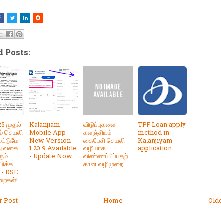
d Posts:
25 முதல்
Kalanjiam
விடுப்புகளை
TPF Loan apply
ம் செயலி
Mobile App
களஞ்சியம்
method in
ட்டுமே
New Version
கைபேசி செயலி
Kalanjiyam
ு வகை
1.20.9 Available
வழியாக
application
ளும்
- Update Now
விண்ணப்பிப்பதற்
பிக்க
கான வழிமுறை..
 - DSE
றைகள்!
 Post
Home
Old