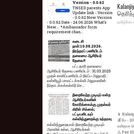
Version - 0.0.62
Kalan
TNSED parents App
தெரிந
Update link - Version
- 0.0.62 New Version
தமிழ்க்கட
- 0.0.62 Date - 24.06.2026 What's
New.... *Ambassador form
requirement chan...
கடைசி
நாள்:10.08.2026.
நிரந்தரப் பணியிடம்
தலைமை ஆசிரியர்
தேவை!!
பட்டதாரி தலைமை
ஆசிரியர் தேவை பணியிடம் : 31.03.2025
முதல் காலிப்பணியிடம் நிரப்ப அனுமதி :
வள்ளியூர் மாவட்டக்கல்வி அலுவலரின்
(தொடக்கக்கல்வி) செ...
நிறைவேற்ற முடியும் என்ற
ஆசிரியர்களின்
கோரிக்கைக்கு முதல்வர்
கிரீன் சிக்னல்;
📱 Kalan
பட்டியலிடவும்
கல்வித்துறைக்கு உத்தரவு
💰 மே - 
கல்வித்துறையால் நிறைவேற்ற முடியும்
எளிதாக த
அளவில் உள்ள, ஆசிரியர்கள்
⚠️ Pay S
கோரிக்கைகளை பட்டியலிட்டு அவற்றின்