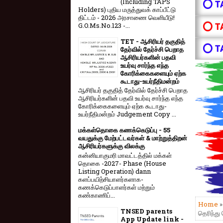
(Including TAPS
⭕ T
Holders) புதிய மருத்துவக் காப்பீட்டு
திட்டம் - 2026 அரசாணை வெளியீடு!
⭕ T
G.O.Ms.No.123 -...
TET - ஆசிரியர் தகுதித்
⭕ T
தேர்வில் தேர்ச்சி பெறாத
ஆசிரியர்களின் பதவி
உயர்வு சார்ந்த எந்த
கோரிக்கைகளையும் ஏற்க
கூடாது-உயர்நீதிமன்றம்
ஆசிரியர் தகுதித் தேர்வில் தேர்ச்சி பெறாத
ஆசிரியர்களின் பதவி உயர்வு சார்ந்த எந்த
கோரிக்கைகளையும் ஏற்க கூடாது-
உயர்நீதிமன்றம் Judgement Copy ...
மக்கள்தொகை கணக்கெடுப்பு - 55
வயதுக்கு மேற்பட்டவர்கள் & மாற்றுத்திறன்
ஆசிரியர்களுக்கு விலக்கு
கன்னியாகுமரி மாவட்டத்தில் மக்கள்
தொகை -2027- Phase (House
Listing Operation) dann
களப்பயிற்சியாளர்களாக-
கணக்கெடுப்பாளர்கள் மற்றும்
கண்காணிப்...
Home
TNSED parents
தெரிந்து
App Update link -