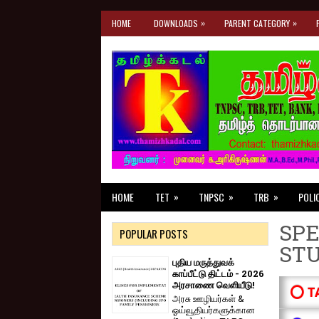
»
»
HOME
DOWNLOADS
PARENT CATEGORY
»
»
»
HOME
TET
TNPSC
TRB
POLI
SPE
POPULAR POSTS
ST
புதிய மருத்துவக்
காப்பீட்டு திட்டம் - 2026
அரசாணை வெளியீடு!
⭕ T
அரசு ஊழியர்கள் &
ஓய்வூதியர்களுக்கான