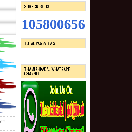
SUBSCRIBE US
1
0
5
8
0
0
6
5
6
TOTAL PAGEVIEWS
THAMIZHKADAL WHATSAPP
CHANNEL
தாக