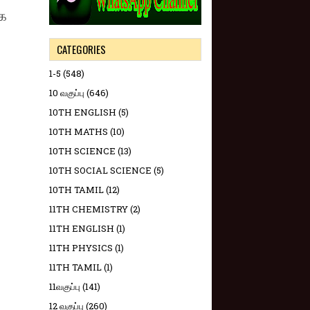
ாக
CATEGORIES
1-5
(548)
10 வகுப்பு
(646)
10TH ENGLISH
(5)
10TH MATHS
(10)
10TH SCIENCE
(13)
10TH SOCIAL SCIENCE
(5)
10TH TAMIL
(12)
11TH CHEMISTRY
(2)
11TH ENGLISH
(1)
11TH PHYSICS
(1)
11TH TAMIL
(1)
11வகுப்பு
(141)
12 வகுப்பு
(260)