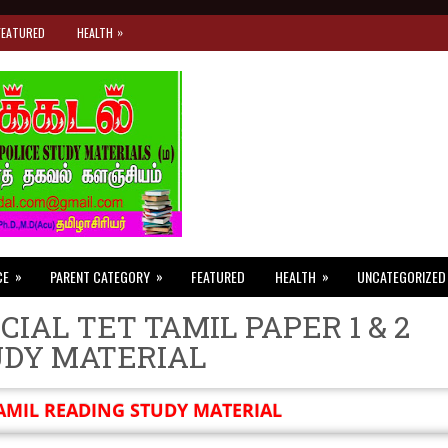
»
FEATURED
HEALTH
»
»
»
CE
PARENT CATEGORY
FEATURED
HEALTH
UNCATEGORIZED
CIAL TET TAMIL PAPER 1 & 2
UDY MATERIAL
AMIL READING STUDY MATERIAL