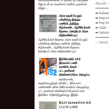
கீழ்கண்ட 
மீது உடன் நடவடிக்கை எடுக்க முதல்வர்
விஜய் ...
━━━━━━━
➡️ Kalan
அரசு உதவி பெறும்
➡️ Repor
பள்ளிக்கு நிரந்தர
➡️ Pay D
பணியிடத்திற்கு
கீழ்க்கண்ட ஆசிரியர்கள்
➡️ 2026 :
தேவை. (ஊதியம் அரசு
➡️ Submi
விதிகளின்படி)
━━━━━━━
ஆசிரியர்கள் தேவை அரசு உதவி பெறும்
✅ பின்னர
பள்ளிக்கு நிரந்தர பணியிடத்திற்கு
கீழ்க்கண்ட ஆசிரியர்கள் தேவை.
(ஊதியம் அரசு விதிகளின்படி)
இஸ்ரோவில் 242
நிர்வாகப் பணி
காலியிடங்கள் -
பட்டதாரிகள்
விண்ணப்பிக்க அழைப்பு
உதவியாளர்,
சுருக்கெழுத்தர் உள்ளிட்ட நிர்வாகப்
பணிகளில் உள்ள 242 காலியிடங்களுக்கு
பட்டதாரிகள் விண்ணப்பிக்கலாம் என
இஸ்ரோ அறிவித்துள்ளது. இந்தி...
B.Lit Incentive G.O
CLICK LINK