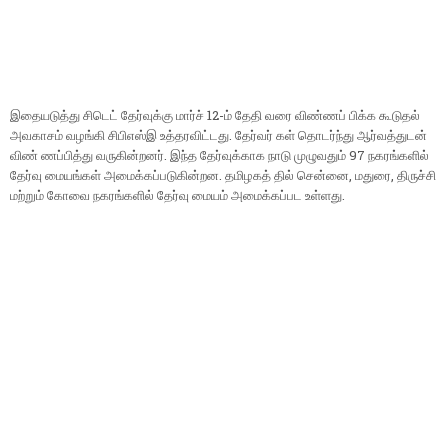
இதையடுத்து சிடெட் தேர்வுக்கு மார்ச் 12-ம் தேதி வரை விண்ணப் பிக்க கூடுதல்
அவகாசம் வழங்கி சிபிஎஸ்இ உத்தரவிட்டது. தேர்வர் கள் தொடர்ந்து ஆர்வத்துடன்
விண் ணப்பித்து வருகின்றனர். இந்த தேர்வுக்காக நாடு முழுவதும் 97 நகரங்களில்
தேர்வு மையங்கள் அமைக்கப்படுகின்றன. தமிழகத் தில் சென்னை, மதுரை, திருச்சி
மற்றும் கோவை நகரங்களில் தேர்வு மையம் அமைக்கப்பட உள்ளது.