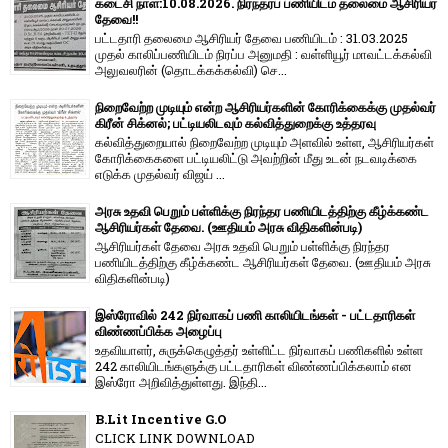
கடைசி நாள்:10.08.2026. நிரந்தரப் பணியிடம் தலைமை ஆசிரியர்
தேவை!!
பட்டதாரி தலைமை ஆசிரியர் தேவை பணியிடம் : 31.03.2025
முதல் காலிப்பணியிடம் நிரப்ப அனுமதி : வள்ளியூர் மாவட்டக்கல்வி
அலுவலரின் (தொடக்கக்கல்வி) செ...
நிறைவேற்ற முடியும் என்ற ஆசிரியர்களின் கோரிக்கைக்கு முதல்வர்
கிரீன் சிக்னல்; பட்டியலிடவும் கல்வித்துறைக்கு உத்தரவு
கல்வித்துறையால் நிறைவேற்ற முடியும் அளவில் உள்ள, ஆசிரியர்கள்
கோரிக்கைகளை பட்டியலிட்டு அவற்றின் மீது உடன் நடவடிக்கை
எடுக்க முதல்வர் விஜய் ...
அரசு உதவி பெறும் பள்ளிக்கு நிரந்தர பணியிடத்திற்கு கீழ்க்கண்ட
ஆசிரியர்கள் தேவை. (ஊதியம் அரசு விதிகளின்படி)
ஆசிரியர்கள் தேவை அரசு உதவி பெறும் பள்ளிக்கு நிரந்தர
பணியிடத்திற்கு கீழ்க்கண்ட ஆசிரியர்கள் தேவை. (ஊதியம் அரசு
விதிகளின்படி)
இஸ்ரோவில் 242 நிர்வாகப் பணி காலியிடங்கள் - பட்டதாரிகள்
விண்ணப்பிக்க அழைப்பு
உதவியாளர், சுருக்கெழுத்தர் உள்ளிட்ட நிர்வாகப் பணிகளில் உள்ள
242 காலியிடங்களுக்கு பட்டதாரிகள் விண்ணப்பிக்கலாம் என
இஸ்ரோ அறிவித்துள்ளது. இந்தி...
B.Lit Incentive G.O
CLICK LINK DOWNLOAD