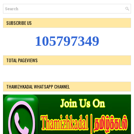
SUBSCRIBE US
1
0
5
7
9
7
3
4
9
TOTAL PAGEVIEWS
THAMIZHKADAL WHATSAPP CHANNEL