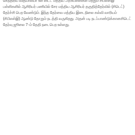
கேந்திரிய வித்யாலயா உள் ளிட்ட மத்திய அரசுபள்ளிகள் மற்றும் சிபிஎஸ்இ
பள்ளிகளில் ஆசிரியர் பணியில் சேர மத்திய ஆசிரியர் தகுதித்தேர்வில் (சிடெட்)
தேர்ச்சி பெற வேண்டும். இந்த தேர்வை மத்திய இடைநிலை கல்வி வாரியம்
(சிபிஎஸ்இ) ஆண்டு தோறும் நடத்தி வருகிறது. அதன் படி நடப்பாண்டுக்கானசிடெட்
தேர்வு ஜூலை 7-ம் தேதி நடைபெற உள்ளது.