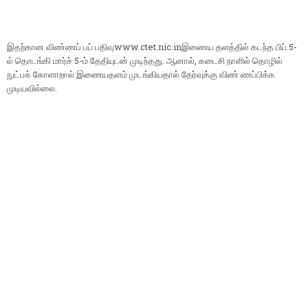
இதற்கான விண்ணப் பப் பதிவுwww.ctet.nic.inஇணைய தளத்தில் கடந்த பிப்.5-
ல் தொடங்கி மார்ச் 5-ம் தேதியுடன் முடிந்தது. ஆனால், கடைசி நாளில் தொழில்
நுட்பக் கோளாறால் இணையதளம் முடங்கியதால் தேர்வுக்கு விண் ணப்பிக்க
முடியவில்லை.