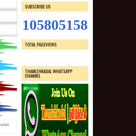
SUBSCRIBE US
1
0
5
8
0
5
1
5
8
TOTAL PAGEVIEWS
THAMIZHKADAL WHATSAPP
CHANNEL
்களின்