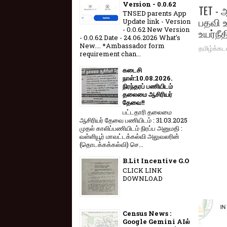
Version - 0.0.62
TET - 
TNSED parents App
பதவி உ
Update link - Version
- 0.0.62 New Version
உயர்நீ
- 0.0.62 Date - 24.06.2026 What's
New.... *Ambassador form
தமிழ்க்கட
requirement chan...
கடைசி
நாள்:10.08.2026.
நிரந்தரப் பணியிடம்
தலைமை ஆசிரியர்
தேவை!!
பட்டதாரி தலைமை
ஆசிரியர் தேவை பணியிடம் : 31.03.2025
முதல் காலிப்பணியிடம் நிரப்ப அனுமதி :
வள்ளியூர் மாவட்டக்கல்வி அலுவலரின்
(தொடக்கக்கல்வி) செ...
B.Lit Incentive G.O
CLICK LINK
DOWNLOAD
Census News :
Google Gemini AIல்