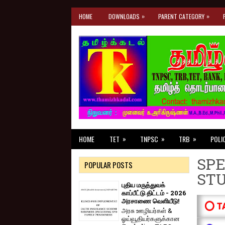
»
»
HOME
DOWNLOADS
PARENT CATEGORY
»
»
»
HOME
TET
TNPSC
TRB
POLI
SPE
POPULAR POSTS
ST
புதிய மருத்துவக்
காப்பீட்டு திட்டம் - 2026
அரசாணை வெளியீடு!
⭕ T
அரசு ஊழியர்கள் &
ஓய்வூதியர்களுக்கான