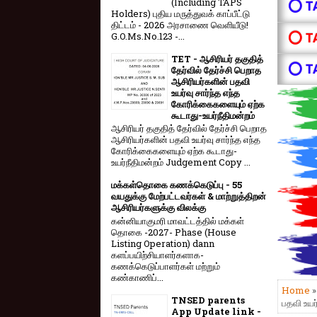
(Including TAPS
⭕ T
Holders) புதிய மருத்துவக் காப்பீட்டு
திட்டம் - 2026 அரசாணை வெளியீடு!
⭕ T
G.O.Ms.No.123 -...
TET - ஆசிரியர் தகுதித்
⭕ T
தேர்வில் தேர்ச்சி பெறாத
ஆசிரியர்களின் பதவி
உயர்வு சார்ந்த எந்த
கோரிக்கைகளையும் ஏற்க
கூடாது-உயர்நீதிமன்றம்
ஆசிரியர் தகுதித் தேர்வில் தேர்ச்சி பெறாத
ஆசிரியர்களின் பதவி உயர்வு சார்ந்த எந்த
கோரிக்கைகளையும் ஏற்க கூடாது-
உயர்நீதிமன்றம் Judgement Copy ...
மக்கள்தொகை கணக்கெடுப்பு - 55
வயதுக்கு மேற்பட்டவர்கள் & மாற்றுத்திறன்
ஆசிரியர்களுக்கு விலக்கு
கன்னியாகுமரி மாவட்டத்தில் மக்கள்
தொகை -2027- Phase (House
Listing Operation) dann
களப்பயிற்சியாளர்களாக-
கணக்கெடுப்பாளர்கள் மற்றும்
கண்காணிப்...
Home
TNSED parents
பதவி உயர
App Update link -