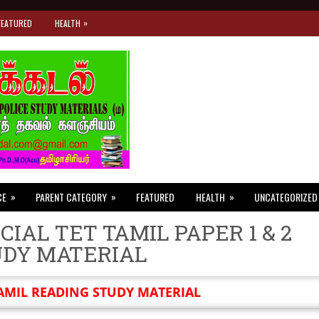
»
FEATURED
HEALTH
»
»
»
CE
PARENT CATEGORY
FEATURED
HEALTH
UNCATEGORIZED
CIAL TET TAMIL PAPER 1 & 2
UDY MATERIAL
AMIL READING STUDY MATERIAL