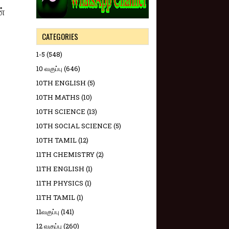
ன்
CATEGORIES
1-5
(548)
10 வகுப்பு
(646)
10TH ENGLISH
(5)
10TH MATHS
(10)
10TH SCIENCE
(13)
10TH SOCIAL SCIENCE
(5)
10TH TAMIL
(12)
11TH CHEMISTRY
(2)
11TH ENGLISH
(1)
11TH PHYSICS
(1)
11TH TAMIL
(1)
11வகுப்பு
(141)
12 வகுப்பு
(260)