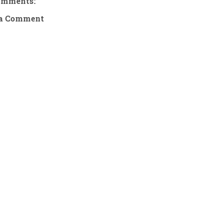
omments:
 a Comment