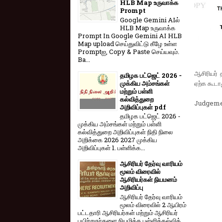
HLB Map உருவாக்க
Prompt
Google Gemini AIல்
HLB Map உருவாக்க
Prompt In Google Gemini AI HLB
Map upload செய்துவிட்டு கீழே உள்ள
Promptஐ, Copy & Paste செய்யவும்.
Ba...
ஆசிரியர் 
தமிழக பட்ஜெட் 2026 -
முக்கிய அம்சங்கள்
ஏற்க கூடாத
மற்றும் பள்ளி
கல்வித்துறை
Judgeme
அறிவிப்புகள் pdf
தமிழக பட்ஜெட் 2026 -
முக்கிய அம்சங்கள் மற்றும் பள்ளி
கல்வித்துறை அறிவிப்புகள் நிதி நிலை
அறிக்கை 2026 2027 முக்கிய
அறிவிப்புகள் 1. பள்ளிக்க...
ஆசிரியர் தேர்வு வாரியம்
மூலம் விரைவில்
ஆசிரியர்கள் நியமனம்
அறிவிப்பு
ஆசிரியர் தேர்வு வாரி​யம்
மூலம் விரை​வில் 2 ஆயிரம்
பட்​ட​தாரி ஆசிரியர்​கள் மற்​றும் ஆசிரியர்
பயிற்றுநர்​களை நியமிக்க பள்​ளிக்​கல்​வித்​