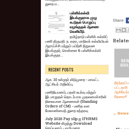
துறை ம...
பள்ளிக்கல்வி
இயக்குநராக முழு
Share:
கூடுதல் பொறுப்பு
வழங்குதல் ஆணை
வெளியீடு.
தமிழ்நாடு பள்ளிக் கல்விப்
Relate
பணி திருமதி. ந. லதா, மாநிலக் கல்வியியல்
ஆராய்ச்சி மற்றும் பயிற்சி நிறுவன
இயக்குநர், சென்னை 6 பள்ளிக்கல்வி
இயக்குநர...
RECENT POSTS
ஆக. 10 உள்ளூர் விடுமுறை - மாவட்ட
நிரந்தரப
ஆட்சியர் அறிவிப்பு
பட்டதாரி
ஆசிரியர்
பணிநியமனம், பதவி உயர்வு மற்றும்
தேவை!!
இடமாறுதல் தொடர்பாக முதலமைச்சரின்
நிலையான ஆணைகள் (Standing
Orders of CM) - மனித வள
மேலாண்மைத் துறை உத்தரவு
← Newer
July 2026 Pay slip ஐ IFHRMS
Website லிருந்து Download
செய்யலாம் - வழிமுறை