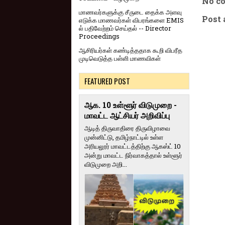
No c
மாணவர்களுக்கு சீருடை தைக்க அளவு
Post
எடுக்க மாணவர்கள் விபரங்களை EMIS
ல் பதிவேற்றம் செய்தல் -- Director
Proceedings
ஆசிரியர்கள் கண்டித்ததாக கூறி விபரீத
முடிவெடுத்த பள்ளி மாணவிகள்
FEATURED POST
ஆக. 10 உள்ளூர் விடுமுறை -
மாவட்ட ஆட்சியர் அறிவிப்பு
ஆடித் திருவாதிரை திருவிழாவை
முன்னிட்டு, தமிழ்நாட்டில் உள்ள
அரியலூர் மாவட்டத்திற்கு ஆகஸ்ட் 10
அன்று மாவட்ட நிர்வாகத்தால் உள்ளூர்
விடுமுறை அறி...