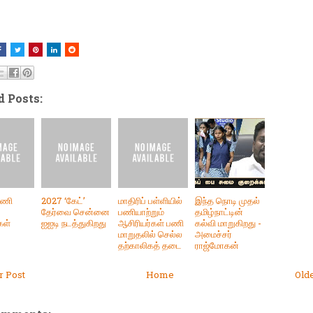
d Posts:
்பணி
2027 ‘கேட்’
மாதிரிப் பள்ளியில்
இந்த நொடி முதல்
தேர்வை சென்னை
பணியாற்றும்
தமிழ்நாட்டின்
கள்
ஐஐடி நடத்துகிறது
ஆசிரியர்கள் பணி
கல்வி மாறுகிறது -
மாறுதலில் செல்ல
அமைச்சர்
தற்காலிகத் தடை
ராஜ்மோகன்
 Post
Home
Old