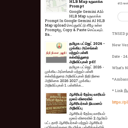
HLB Map உருவாக்க
Prompt
Google Gemini AIல்
HLB Map உருவாக்க
Prompt In Google Gemini AI HLB
Map upload செய்துவிட்டு கீழே உள்ள
Promptஐ, Copy & Paste செய்யவும்.
TNSED pa
Ba...
தமிழக பட்ஜெட் 2026 -
New Vers
முக்கிய அம்சங்கள்
மற்றும் பள்ளி
Date - 2
கல்வித்துறை
அறிவிப்புகள் pdf
தமிழக பட்ஜெட் 2026 -
What's Ne
முக்கிய அம்சங்கள் மற்றும் பள்ளி
கல்வித்துறை அறிவிப்புகள் நிதி நிலை
*Ambass
அறிக்கை 2026 2027 முக்கிய
அறிவிப்புகள் 1. பள்ளிக்க...
* Link 💁
ஆசிரியர் தேர்வு வாரியம்
மூலம் விரைவில்
https://
ஆசிரியர்கள் நியமனம்
அறிவிப்பு
ஆசிரியர் தேர்வு வாரி​யம்
மூலம் விரை​வில் 2 ஆயிரம்
பட்​ட​தாரி ஆசிரியர்​கள் மற்​றும் ஆசிரியர்
பயிற்றுநர்​களை நியமிக்க பள்​ளிக்​கல்​வித்​