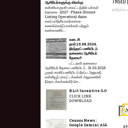
TNSED p
ஆசிரியர்களுக்கு விலக்கு
கன்னியாகுமரி மாவட்டத்தில் மக்கள்
தமிழ்க்கட
தொகை -2027- Phase (House
Listing Operation) dann
களப்பயிற்சியாளர்களாக-
கணக்கெடுப்பாளர்கள் மற்றும்
கண்காணிப்...
கடைசி
நாள்:10.08.2026.
நிரந்தரப் பணியிடம்
தலைமை ஆசிரியர்
தேவை!!
பட்டதாரி தலைமை
ஆசிரியர் தேவை பணியிடம் : 31.03.2025
முதல் காலிப்பணியிடம் நிரப்ப அனுமதி :
வள்ளியூர் மாவட்டக்கல்வி அலுவலரின்
(தொடக்கக்கல்வி) செ...
B.Lit Incentive G.O
CLICK LINK
DOWNLOAD
Census News :
Google Gemini AIல்