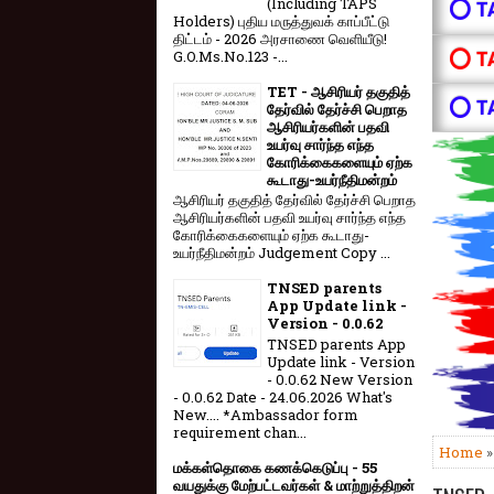
(Including TAPS
⭕ T
Holders) புதிய மருத்துவக் காப்பீட்டு
திட்டம் - 2026 அரசாணை வெளியீடு!
⭕ T
G.O.Ms.No.123 -...
TET - ஆசிரியர் தகுதித்
⭕ T
தேர்வில் தேர்ச்சி பெறாத
ஆசிரியர்களின் பதவி
உயர்வு சார்ந்த எந்த
கோரிக்கைகளையும் ஏற்க
கூடாது-உயர்நீதிமன்றம்
ஆசிரியர் தகுதித் தேர்வில் தேர்ச்சி பெறாத
ஆசிரியர்களின் பதவி உயர்வு சார்ந்த எந்த
கோரிக்கைகளையும் ஏற்க கூடாது-
உயர்நீதிமன்றம் Judgement Copy ...
TNSED parents
App Update link -
Version - 0.0.62
TNSED parents App
Update link - Version
- 0.0.62 New Version
- 0.0.62 Date - 24.06.2026 What's
New.... *Ambassador form
requirement chan...
Home
மக்கள்தொகை கணக்கெடுப்பு - 55
வயதுக்கு மேற்பட்டவர்கள் & மாற்றுத்திறன்