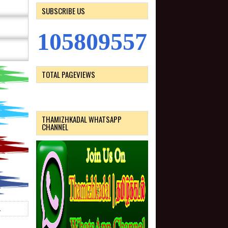
SUBSCRIBE US
1
0
5
8
0
9
5
5
7
TOTAL PAGEVIEWS
THAMIZHKADAL WHATSAPP
CHANNEL
2