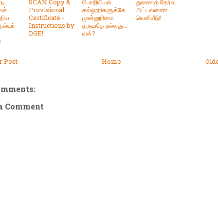
்டி
SCAN Copy &
பொறியியல்
துணைத் தேர்வு
ள்
Provisional
கல்லூரிகளுக்கே
அட்டவணை
ுதிய
Certificate -
முன்னுரிமை
வெளியீடு!
ுதல்வர்
Instructions by
தருவதே நல்லது...
DGE!
ஏன்?
்
 Post
Home
Old
omments:
 a Comment