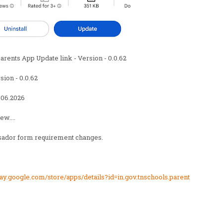
rents App Update link - Version - 0.0.62
ion - 0.0.62
4.06.2026
w....
ador form requirement changes.
play.google.com/store/apps/details?id=in.gov.tnschools.parent