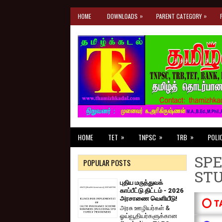
»
»
HOME
DOWNLOADS
PARENT CATEGORY
»
»
»
HOME
TET
TNPSC
TRB
POLI
SPE
POPULAR POSTS
ST
புதிய மருத்துவக்
காப்பீட்டு திட்டம் - 2026
அரசாணை வெளியீடு!
⭕ T
அரசு ஊழியர்கள் &
ஓய்வூதியர்களுக்கான