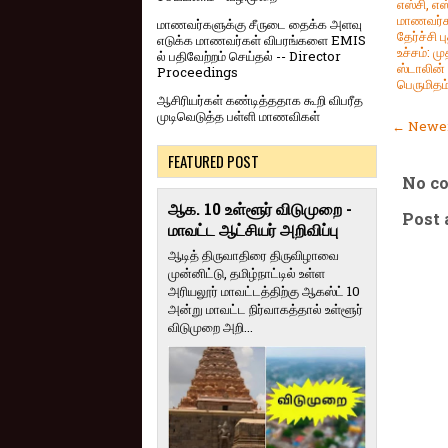
எஸ்சி, எஸ
மாணவர்க
மாணவர்களுக்கு சீருடை தைக்க அளவு
தேர்ச்சி ப
எடுக்க மாணவர்கள் விபரங்களை EMIS
உச்சம்: ம
ல் பதிவேற்றம் செய்தல் -- Director
ஸ்டாலின்
Proceedings
பெருமிதம
ஆசிரியர்கள் கண்டித்ததாக கூறி விபரீத
முடிவெடுத்த பள்ளி மாணவிகள்
← Newer
FEATURED POST
No c
ஆக. 10 உள்ளூர் விடுமுறை -
Post
மாவட்ட ஆட்சியர் அறிவிப்பு
ஆடித் திருவாதிரை திருவிழாவை
முன்னிட்டு, தமிழ்நாட்டில் உள்ள
அரியலூர் மாவட்டத்திற்கு ஆகஸ்ட் 10
அன்று மாவட்ட நிர்வாகத்தால் உள்ளூர்
விடுமுறை அறி...