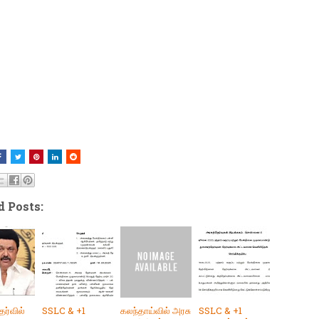
d Posts:
ேர்வில்
SSLC & +1
கலந்தாய்வில் அரசு
SSLC & +1