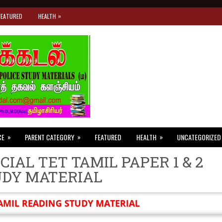
»
FEATURED
HEALTH
»
»
»
CE
PARENT CATEGORY
FEATURED
HEALTH
UNCATEGORIZED
CIAL TET TAMIL PAPER 1 & 2
UDY MATERIAL
AMIL READING STUDY MATERIAL