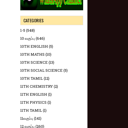
CATEGORIES
1-5
(548)
10 வகுப்பு
(646)
10TH ENGLISH
(5)
10TH MATHS
(10)
10TH SCIENCE
(13)
10TH SOCIAL SCIENCE
(5)
10TH TAMIL
(12)
11TH CHEMISTRY
(2)
11TH ENGLISH
(1)
11TH PHYSICS
(1)
11TH TAMIL
(1)
11வகுப்பு
(141)
12 வகுப்பு
(260)