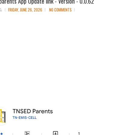
arents App Update link - Version - 0.0.62
ல்
FRIDAY, JUNE 26, 2026
NO COMMENTS