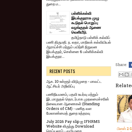
துறை ம...
பள்ளிக்கல்வி
இயக்குநராக முழு
கூடுதல் பொறுப்பு
வழங்குதல் ஆணை
வெளியீடு.
தமிழ்நாடு பள்ளிக் கல்விப்
பணி திருமதி. ந. லதா, மாநிலக் கல்வியியல்
ஆராய்ச்சி மற்றும் பயிற்சி நிறுவன
இயக்குநர், சென்னை 6 பள்ளிக்கல்வி
இயக்குநர...
Share:
RECENT POSTS
ஆக. 10 உள்ளூர் விடுமுறை - மாவட்ட
Relate
ஆட்சியர் அறிவிப்பு
பணிநியமனம், பதவி உயர்வு மற்றும்
இடமாறுதல் தொடர்பாக முதலமைச்சரின்
நிலையான ஆணைகள் (Standing
Orders of CM) - மனித வள
மேலாண்மைத் துறை உத்தரவு
July 2026 Pay slip ஐ IFHRMS
Website லிருந்து Download
பிளஸ் 2 த
செய்யலாம் - வழிமுறை