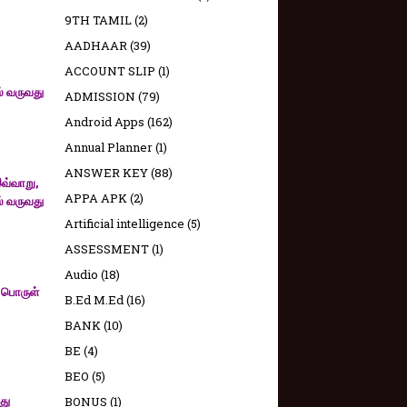
9TH TAMIL
(2)
AADHAAR
(39)
ACCOUNT SLIP
(1)
் வருவது
ADMISSION
(79)
Android Apps
(162)
Annual Planner
(1)
ANSWER KEY
(88)
இவ்வாறு,
APPA APK
(2)
் வருவது
Artificial intelligence
(5)
ASSESSMENT
(1)
Audio
(18)
் பொருள்
B.Ed M.Ed
(16)
BANK
(10)
BE
(4)
BEO
(5)
து
BONUS
(1)