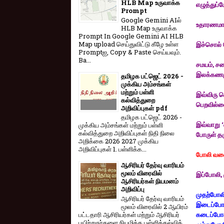
HLB Map உருவாக்க
எழுத்துப்ப
Prompt
Google Gemini AIல்
உதாரணமாக
HLB Map உருவாக்க
Prompt In Google Gemini AI HLB
Map upload செய்துவிட்டு கீழே உள்ள
இச்சொல் ப
Promptஐ, Copy & Paste செய்யவும்.
Ba...
சமயம், ச
இலக்கணம
தமிழக பட்ஜெட் 2026 -
முக்கிய அம்சங்கள்
மற்றும் பள்ளி
இவ்விரு ச
கல்வித்துறை
பெறவில்ல
அறிவிப்புகள் pdf
தமிழக பட்ஜெட் 2026 -
இவ்வாறு ‘
முக்கிய அம்சங்கள் மற்றும் பள்ளி
கல்வித்துறை அறிவிப்புகள் நிதி நிலை
போருள் த
அறிக்கை 2026 2027 முக்கிய
அறிவிப்புகள் 1. பள்ளிக்க...
போலி வக
ஆசிரியர் தேர்வு வாரியம்
மூலம் விரைவில்
இப்போலி, 
ஆசிரியர்கள் நியமனம்
அறிவிப்பு
முதற்போலி
ஆசிரியர் தேர்வு வாரி​யம்
இடைப்போல
மூலம் விரை​வில் 2 ஆயிரம்
பட்​ட​தாரி ஆசிரியர்​கள் மற்​றும் ஆசிரியர்
கடைப்போல
பயிற்றுநர்​களை நியமிக்க பள்​ளிக்​கல்​வித்​