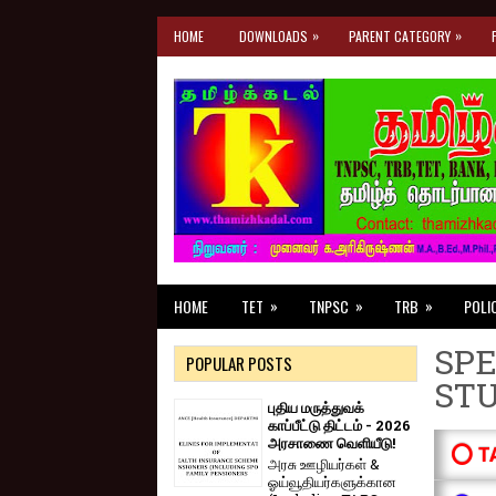
»
»
HOME
DOWNLOADS
PARENT CATEGORY
»
»
»
HOME
TET
TNPSC
TRB
POLI
SPE
POPULAR POSTS
ST
புதிய மருத்துவக்
காப்பீட்டு திட்டம் - 2026
அரசாணை வெளியீடு!
⭕ T
அரசு ஊழியர்கள் &
ஓய்வூதியர்களுக்கான