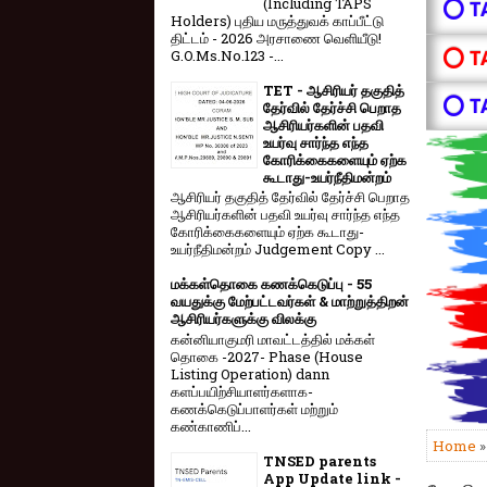
(Including TAPS
⭕ T
Holders) புதிய மருத்துவக் காப்பீட்டு
திட்டம் - 2026 அரசாணை வெளியீடு!
⭕ T
G.O.Ms.No.123 -...
TET - ஆசிரியர் தகுதித்
⭕ T
தேர்வில் தேர்ச்சி பெறாத
ஆசிரியர்களின் பதவி
உயர்வு சார்ந்த எந்த
கோரிக்கைகளையும் ஏற்க
கூடாது-உயர்நீதிமன்றம்
ஆசிரியர் தகுதித் தேர்வில் தேர்ச்சி பெறாத
ஆசிரியர்களின் பதவி உயர்வு சார்ந்த எந்த
கோரிக்கைகளையும் ஏற்க கூடாது-
உயர்நீதிமன்றம் Judgement Copy ...
மக்கள்தொகை கணக்கெடுப்பு - 55
வயதுக்கு மேற்பட்டவர்கள் & மாற்றுத்திறன்
ஆசிரியர்களுக்கு விலக்கு
கன்னியாகுமரி மாவட்டத்தில் மக்கள்
தொகை -2027- Phase (House
Listing Operation) dann
களப்பயிற்சியாளர்களாக-
கணக்கெடுப்பாளர்கள் மற்றும்
கண்காணிப்...
Home
TNSED parents
App Update link -