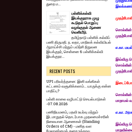
முற்றுபோ
துறை ம...
இலக்கணப்
பள்ளிக்கல்வி
இயக்குநராக முழு
முதற்போல
கூடுதல் பொறுப்பு
வழங்குதல் ஆணை
சொல்லின் 
வெளியீடு.
முதற்போலி
தமிழ்நாடு பள்ளிக் கல்விப்
பணி திருமதி. ந. லதா, மாநிலக் கல்வியியல்
ஆராய்ச்சி மற்றும் பயிற்சி நிறுவன
எ.கா. மயல
இயக்குநர், சென்னை 6 பள்ளிக்கல்வி
இயக்குநர...
இவ்விரு ச
சொல்லின் 
RECENT POSTS
முதற்போலி
UPI பரிவர்த்தனை: இனி வங்கிகள்
இடைப்போ
கட்டணம் வசூலிக்கலாம்... யாருக்கு என்ன
பாதிப்பு?
சொல்லின் 
பள்ளி காலை வழிபாட்டு செயல்பாடுகள்
மாறாமல் வ
-07.08.2026
பணிநியமனம், பதவி உயர்வு மற்றும்
எ.கா. அர
இடமாறுதல் தொடர்பாக முதலமைச்சரின்
நிலையான ஆணைகள் (Standing
இவ்விரு ச
Orders of CM) - மனித வள
மாறவில்லை
மேலாண்மைத் துறை உத்தரவு