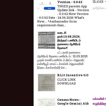
போலி -
Version - 0.0.62
TNSED parents App
தமிழ்க்கட
Update link - Version
- 0.0.62 New Version
- 0.0.62 Date - 24.06.2026 What's
New.... *Ambassador form
requirement chan...
கடைசி
நாள்:10.08.2026.
நிரந்தரப் பணியிடம்
தலைமை ஆசிரியர்
தேவை!!
பட்டதாரி தலைமை
ஆசிரியர் தேவை பணியிடம் : 31.03.2025
முதல் காலிப்பணியிடம் நிரப்ப அனுமதி :
வள்ளியூர் மாவட்டக்கல்வி அலுவலரின்
(தொடக்கக்கல்வி) செ...
B.Lit Incentive G.O
CLICK LINK
DOWNLOAD
மக்களின் ப
Census News :
எழுத்திற்
Google Gemini AIல்