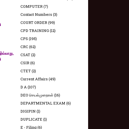
COMPUTER
(7)
Contact Numbers
(3)
COURT ORDER
(99)
ி
CPD TRAINING
(12)
CPS
(195)
CRC
(62)
இவ்வாறு,
CSAT
(2)
ி
CSIR
(6)
CTET
(2)
Current Affairs
(49)
D A
(107)
DEO செயல்முறைகள்
(16)
DEPARTMENTAL EXAM
(6)
DIGIPIN
(1)
DUPLICATE
(1)
E - Filing
(6)