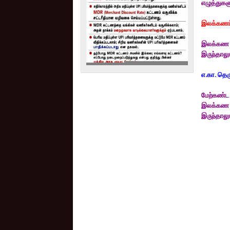
எழுத்துகள
இலக்கணப
இலக்கண வ
இருந்தாலு
எ.கா. தெரு
மேற்கண்ட 
இலக்கண வ
இருந்தாலு