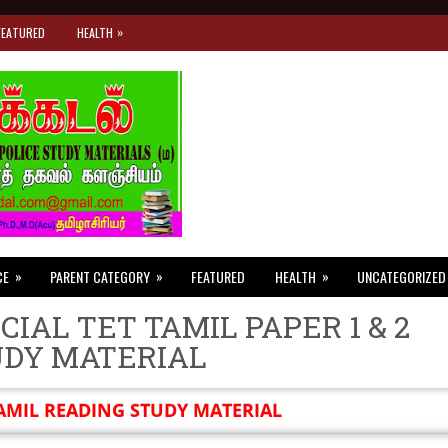
»
FEATURED
HEALTH
»
»
»
CE
PARENT CATEGORY
FEATURED
HEALTH
UNCATEGORIZED
CIAL TET TAMIL PAPER 1 & 2
UDY MATERIAL
AMIL READING STUDY MATERIAL