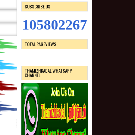
SUBSCRIBE US
1
0
5
8
0
2
2
6
7
TOTAL PAGEVIEWS
THAMIZHKADAL WHATSAPP
CHANNEL