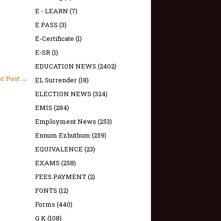
E - LEARN
(7)
E PASS
(3)
E-Certificate
(1)
E-SR
(1)
EDUCATION NEWS
(2402)
er Post →
EL Surrender
(18)
ELECTION NEWS
(324)
EMIS
(284)
Employment News
(253)
Ennum Ezhuthum
(259)
EQUIVALENCE
(23)
EXAMS
(258)
FEES PAYMENT
(2)
FONTS
(12)
Forms
(440)
G K
(108)