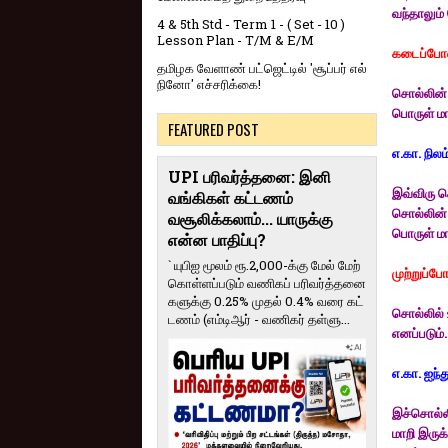
வந்தாலும்
4 & 5th Std - Term 1 - ( Set - 10 )
Lesson Plan - T/M & E/M
கடைப்போ
தமிழக வேளாண் பட்ஜெட்டில் 'சூப்பர் எல்
நினோ' எச்சரிக்கை!
சொல்லின் 
பொருள் மா
FEATURED POST
எ.கா. நில
UPI பரிவர்த்தனை: இனி
இவ்விரு ச
வங்கிகள் கட்டணம்
சொல்லின் 
வசூலிக்கலாம்... யாருக்கு
பொருள் மா
என்ன பாதிப்பு?
` யுபிஐ மூலம் ரூ.2,000-க்கு மேல் மேற்​
முற்றுப்ப
கொள்​ளப்​படும் வணி​கப் பரிவர்த்​தனை​
களுக்கு 0.25% முதல் 0.4% வரை கட்​
சொல்லில் 
ட​ணம் (எம்​டிஆர் - வணி​கர் தள்​ளு...
எனப்படும்.
எ.கா. ஐந்த
இச்சொல்லி
மாறி இருக