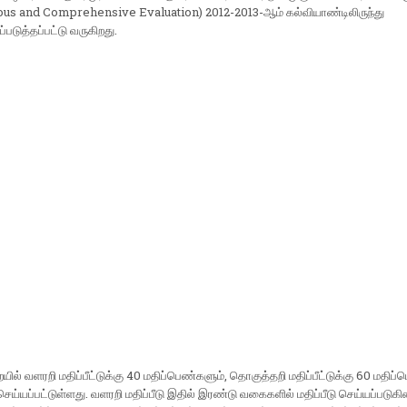
‌u‌o‌u‌s a‌n‌d C‌o‌m‌p‌r‌e‌h‌e‌n‌s‌i‌v‌e E‌v​a‌l‌u​a‌t‌i‌o‌n) 2012-2013-ஆம் கல்வியாண்டிலிருந்து
படுத்தப்பட்டு வருகிறது.
யில் வளரறி மதிப்பீட்டுக்கு 40 மதிப்பெண்களும், தொகுத்தறி மதிப்பீட்டுக்கு 60 மதிப
 செய்யப்பட்டுள்ளது. வளரறி மதிப்பீடு இதில் இரண்டு வகைகளில் மதிப்பீடு செய்யப்படுக