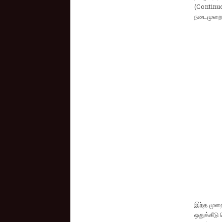
(C‌o‌n‌t‌i‌n
நடைமுறைப்
இந்த முறை
ஒதுக்கீடு