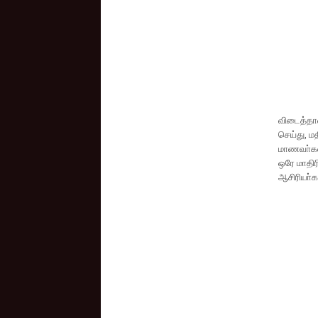
விடைத்தாள
செய்து, ம
மாணவா்கள்
ஒரே மாதிர
ஆசிரியா்க