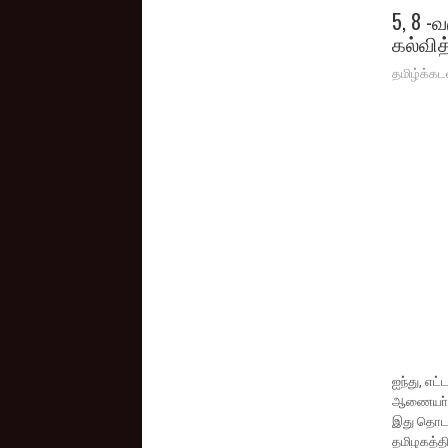
5, 8 -
கல்வித
தமிழ்க்கட
ஐந்து, எட
ஆணையா் ச
இது தொடா்
தமிழகத்தி