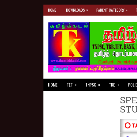
»
»
HOME
DOWNLOADS
PARENT CATEGORY
»
»
»
HOME
TET
TNPSC
TRB
POLI
SPE
ST
⭕ T