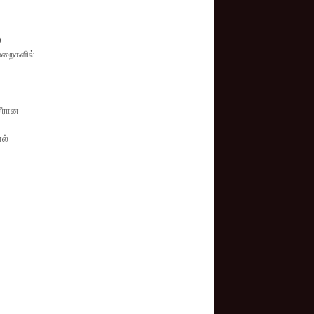
0
ுறைகளில்
சீரான
ால்