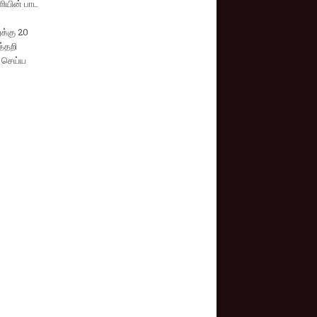
ளியின் பாட
க்கு 20
த்தறி
ு செய்ய