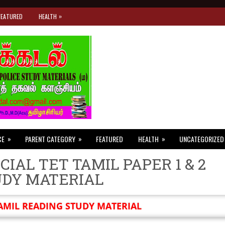
»
FEATURED
HEALTH
»
»
»
CE
PARENT CATEGORY
FEATURED
HEALTH
UNCATEGORIZED
CIAL TET TAMIL PAPER 1 & 2
UDY MATERIAL
AMIL READING STUDY MATERIAL