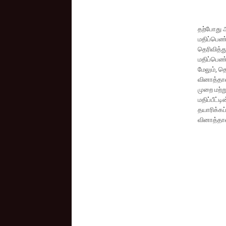
தற்போது அ
மதிப்பெண
தெரிவித்து
மதிப்பெண்
மேலும், த
வினாத்தாள
முறை மற்ற
மதிப்பீட்
தயாரிக்கப
வினாத்தாள