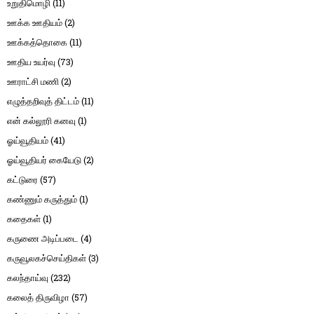
உறுதிமொழி
(11)
ஊக்க ஊதியம்
(2)
ஊக்கத்தொகை
(11)
ஊதிய உயர்வு
(73)
ஊராட்சி மணி
(2)
எழுத்தறிவுத் திட்டம்
(11)
என் கல்லூரி கனவு
(1)
ஓய்வூதியம்
(41)
ஓய்வூதியர் கையேடு
(2)
கட்டுரை
(57)
கண்ணும் கருத்தும்
(1)
கதைகள்
(1)
கருணை அடிப்படை
(4)
கருவூலகச்செய்திகள்
(3)
கலந்தாய்வு
(232)
கலைத் திருவிழா
(57)