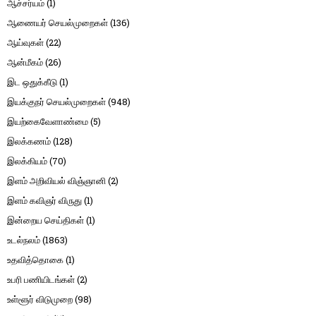
ஆச்சர்யம்
(1)
ஆணையர் செயல்முறைகள்
(136)
ஆய்வுகள்
(22)
ஆன்மீகம்
(26)
இட ஒதுக்கீடு
(1)
இயக்குநர் செயல்முறைகள்
(948)
இயற்கைவேளாண்மை
(5)
இலக்கணம்
(128)
இலக்கியம்
(70)
இளம் அறிவியல் விஞ்ஞானி
(2)
இளம் கவிஞர் விருது
(1)
இன்றைய செய்திகள்
(1)
உடல்நலம்
(1863)
உதவித்தொகை
(1)
உபரி பணியிடங்கள்
(2)
உள்ளூர் விடுமுறை
(98)