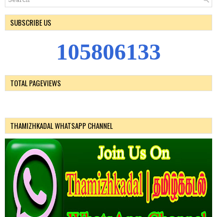
SUBSCRIBE US
1
0
5
8
0
6
1
3
3
TOTAL PAGEVIEWS
THAMIZHKADAL WHATSAPP CHANNEL