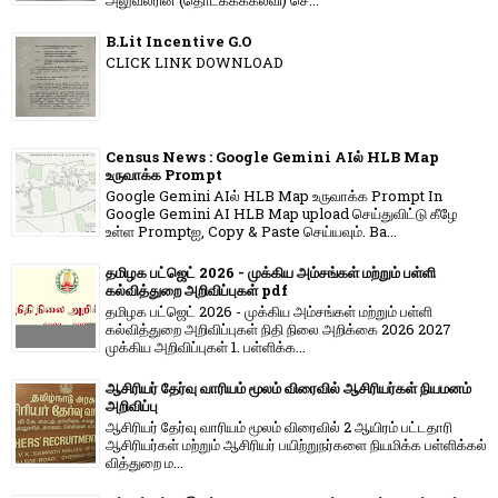
அலுவலரின் (தொடக்கக்கல்வி) செ...
B.Lit Incentive G.O
CLICK LINK DOWNLOAD
Census News : Google Gemini AIல் HLB Map
உருவாக்க Prompt
Google Gemini AIல் HLB Map உருவாக்க Prompt In
Google Gemini AI HLB Map upload செய்துவிட்டு கீழே
உள்ள Promptஐ, Copy & Paste செய்யவும். Ba...
தமிழக பட்ஜெட் 2026 - முக்கிய அம்சங்கள் மற்றும் பள்ளி
கல்வித்துறை அறிவிப்புகள் pdf
தமிழக பட்ஜெட் 2026 - முக்கிய அம்சங்கள் மற்றும் பள்ளி
கல்வித்துறை அறிவிப்புகள் நிதி நிலை அறிக்கை 2026 2027
முக்கிய அறிவிப்புகள் 1. பள்ளிக்க...
ஆசிரியர் தேர்வு வாரியம் மூலம் விரைவில் ஆசிரியர்கள் நியமனம்
அறிவிப்பு
ஆசிரியர் தேர்வு வாரி​யம் மூலம் விரை​வில் 2 ஆயிரம் பட்​ட​தாரி
ஆசிரியர்​கள் மற்​றும் ஆசிரியர் பயிற்றுநர்​களை நியமிக்க பள்​ளிக்​கல்​
வித்​துறை ம...