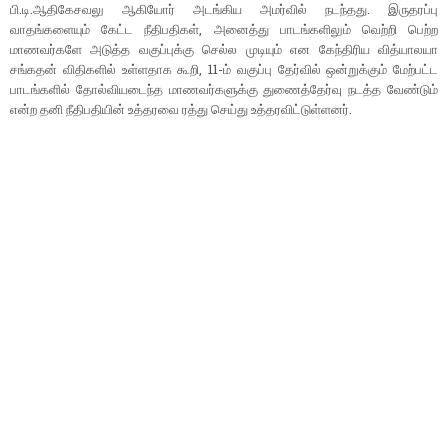
பி.டி.ஆதிகேசவலு ஆகியோர் அடங்கிய அமர்வில் நடந்தது. இருதரப்பு
வாதங்களையும் கேட்ட நீதிபதிகள், அனைத்து பாடங்களிலும் வெற்றி பெற்ற
மாணவர்களே அடுத்த வகுப்புக்கு செல்ல முடியும் என கேந்திரிய வித்யாலயா
சங்கதன் விதிகளில் உள்ளதாக கூறி, 11-ம் வகுப்பு தேர்வில் ஒன்றுக்கும் மேற்பட்ட
பாடங்களில் தோல்வியடைந்த மாணவர்களுக்கு துணைத்தேர்வு நடத்த வேண்டும்
என்ற தனி நீதிபதியின் உத்தரவை ரத்து செய்து உத்தரவிட்டுள்ளனர்.