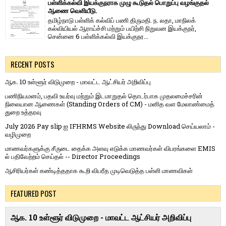
பள்ளிக்கல்வி இயக்குநராக முழு கூடுதல் பொறுப்பு வழங்குதல்
ஆணை வெளியீடு.
தமிழ்நாடு பள்ளிக் கல்விப் பணி திருமதி. ந. லதா, மாநிலக்
கல்வியியல் ஆராய்ச்சி மற்றும் பயிற்சி நிறுவன இயக்குநர்,
சென்னை 6 பள்ளிக்கல்வி இயக்குநர...
RECENT POSTS
ஆக. 10 உள்ளூர் விடுமுறை - மாவட்ட ஆட்சியர் அறிவிப்பு
பணிநியமனம், பதவி உயர்வு மற்றும் இடமாறுதல் தொடர்பாக முதலமைச்சரின்
நிலையான ஆணைகள் (Standing Orders of CM) - மனித வள மேலாண்மைத்
துறை உத்தரவு
July 2026 Pay slip ஐ IFHRMS Website லிருந்து Download செய்யலாம் -
வழிமுறை
மாணவர்களுக்கு சீருடை தைக்க அளவு எடுக்க மாணவர்கள் விபரங்களை EMIS
ல் பதிவேற்றம் செய்தல் -- Director Proceedings
ஆசிரியர்கள் கண்டித்ததாக கூறி விபரீத முடிவெடுத்த பள்ளி மாணவிகள்
FEATURED POST
ஆக. 10 உள்ளூர் விடுமுறை - மாவட்ட ஆட்சியர் அறிவிப்பு