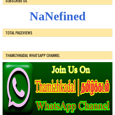
SUBSCRIBE US
N
a
N
e
f
i
n
e
d
TOTAL PAGEVIEWS
THAMIZHKADAL WHATSAPP CHANNEL