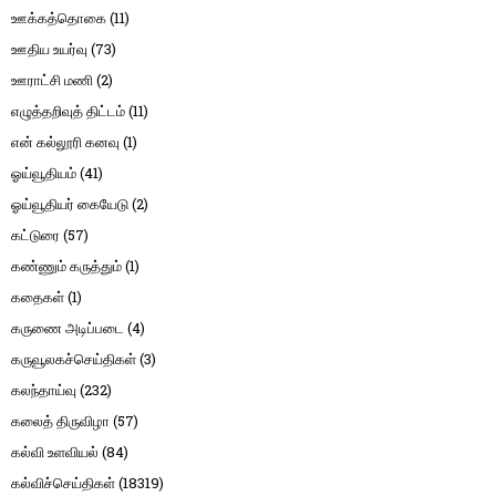
ஊக்கத்தொகை
(11)
ஊதிய உயர்வு
(73)
ஊராட்சி மணி
(2)
எழுத்தறிவுத் திட்டம்
(11)
என் கல்லூரி கனவு
(1)
ஓய்வூதியம்
(41)
ஓய்வூதியர் கையேடு
(2)
கட்டுரை
(57)
கண்ணும் கருத்தும்
(1)
கதைகள்
(1)
கருணை அடிப்படை
(4)
கருவூலகச்செய்திகள்
(3)
கலந்தாய்வு
(232)
கலைத் திருவிழா
(57)
கல்வி உளவியல்
(84)
கல்விச்செய்திகள்
(18319)