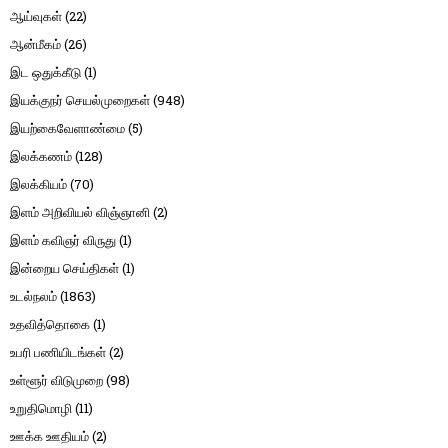
ஆய்வுகள்
(22)
ஆன்மீகம்
(26)
இட ஒதுக்கீடு
(1)
இயக்குநர் செயல்முறைகள்
(948)
இயற்கைவேளாண்மை
(5)
இலக்கணம்
(128)
இலக்கியம்
(70)
இளம் அறிவியல் விஞ்ஞானி
(2)
இளம் கவிஞர் விருது
(1)
இன்றைய செய்திகள்
(1)
உடல்நலம்
(1863)
உதவித்தொகை
(1)
உபரி பணியிடங்கள்
(2)
உள்ளூர் விடுமுறை
(98)
உறுதிமொழி
(11)
ஊக்க ஊதியம்
(2)