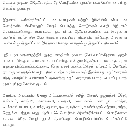
கொள்ள முடியும். அதேநேரத்தில் பிற மொழிகளில் உறுப்பினர்கள் பேசினால் புரிந்து
கொள்ள முடியாது.
இதனால், அங்கீகரிக்கப்பட்ட 22 மொழிகள் மற்றும் இங்கிலிஷ் உள்பட 23
மொழிகளில் பேசினாலும் மொழி பெயர்த்து கொடுக்கும் வசதி அறிமுகம்
செய்யப்பட்டுள்ளது. சபாநாயகர் ஓம் பிர்லா ஆலோசனையின் படி இதற்கான
பணிகள் கடந்த சில ஆண்டுகளாக நடைபெற்ற நிலையில், தற்போது அதற்கான
பணிகள் முடிந்து விட்டன. இதற்கான சோதனைகளும் முடிந்து விட்ட நிலையில்,
புதிய நாடாளுமன்றத்தில் இந்த வசதிகள் நாளை (செவ்வாய்க்கிழமை) முதல்
பயன்பாட்டுக்கு வரலாம் என கூறப்படுகிறது. எனினும் இதுதொடர்பான உத்தரவுகள்
எதுவும் பிறப்பிக்கப்படவில்லை. இந்த வசதி பயன்பாட்டுகுக் வந்தாஅல் இனிமேல்
நாடாளுமன்றத்தில் மொழி புரிதலில் எந்த பிரச்சினையும் இருக்காது. உறுப்பினர்கள்
எந்த மொழியில் பேசினாலும் அனைத்து உறுப்பினர்களும் மொழி பெயரப்பு வசதி
மூலம் புரிந்து கொள்ள முடியும்.
அரசியல் அமைப்பின் 8-வது அட்டவணையில் தமிழ், அசாமி, குஜராத்தி, இந்தி,
கன்னடம், காஷ்மீரி, கொங்கனி, மைதிலி, மலையாளம், மணிப்பூரி, மராத்தி,
பெங்காலி, போடோ, டோக்ரி, நேபாளி, ஒடியா, பஞ்சாபி, சமஸ்கிருதம், சந்தாலி, சிந்தி,
தெலுங்கு மற்றும் உருது ஆகிய 22 மொழிகள் அங்கீகரிக்கப்பட்ட மொழிகளாக
உள்ளன. இந்த மொழிகளுடன் ஆங்கிலமும் மொழிப்பெயர்ப்பில் சேர்க்கப்பட்டு
உள்ளது.