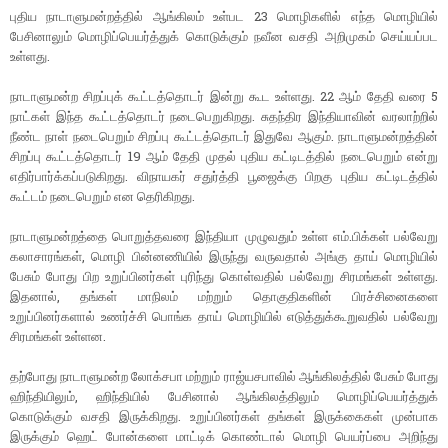
புதிய நாடாளுமன்றத்தில் ஆங்கிலம் உள்பட 23 மொழிகளில் எந்த மொழியில்
பேசினாலும் மொழிப்பெயர்த்துக் கொடுக்கும் நவீன வசதி அறிமுகம் செய்யப்பட
உள்ளது.
நாடாளுமன்ற சிறப்புக் கூட்டத்தொடர் இன்று கூட உள்ளது. 22 ஆம் தேதி வரை 5
நாட்கள் இந்த கூட்டத்தொடர் நடைபெறுகிறது. சுதந்திர இந்தியாவின் வரலாற்றில்
நீண்ட நாள் நடைபெறும் சிறப்பு கூட்டத்தொடர் இதுவே ஆகும். நாடாளுமன்றத்தின்
சிறப்பு கூட்டத்தொடர் 19 ஆம் தேதி முதல் புதிய கட்டிடத்தில் நடைபெறும் என்று
எதிர்பார்க்கப்படுகிறது. விநாயகர் சதுர்த்தி பூஜைக்கு பிறகு புதிய கட்டிடத்தில்
கூட்டம் நடைபெறும் என தெரிகிறது.
நாடாளுமன்றத்தை பொறுத்தவரை இந்தியா முழுவதும் உள்ள எம்.பிக்கள் பல்வேறு
கலாசாரங்கள், மொழி பின்னணியில் இருந்து வருவதால் அங்கு தாய் மொழியில்
பேசும் போது பிற உறுப்பினர்கள் புரிந்து கொள்வதில் பல்வேறு சிரமங்கள் உள்ளது.
இதனால், தங்கள் மாநிலம் மற்றும் தொகுதிகளின் பிரச்சினைகளை
உறுப்பினர்களால் உணர்ச்சி பொங்க தாய் மொழியில் எடுத்துக்கூறுவதில் பல்வேறு
சிரமங்கள் உள்ளன.
தற்போது நாடாளுமன்ற லோக்சபா மற்றும் ராஜ்யசபாவில் ஆங்கிலத்தில் பேசும் போது
ஹிந்தியிலும், ஹிந்தியில் பேசினால் ஆங்கிலத்திலும் மொழிப்பெயர்த்துக்
கொடுக்கும் வசதி இருக்கிறது. உறுப்பினர்கள் தங்கள் இருக்கைகள் முன்பாக
இருக்கும் ஹெட் போன்களை மாட்டிக் கொண்டால் மொழி பெயர்ப்பை அறிந்து