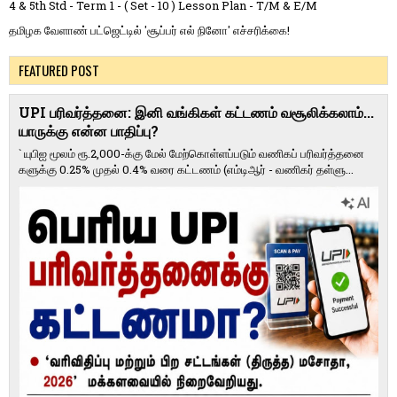
4 & 5th Std - Term 1 - ( Set - 10 ) Lesson Plan - T/M & E/M
தமிழக வேளாண் பட்ஜெட்டில் 'சூப்பர் எல் நினோ' எச்சரிக்கை!
FEATURED POST
UPI பரிவர்த்தனை: இனி வங்கிகள் கட்டணம் வசூலிக்கலாம்...
யாருக்கு என்ன பாதிப்பு?
` யுபிஐ மூலம் ரூ.2,000-க்கு மேல் மேற்​கொள்​ளப்​படும் வணி​கப் பரிவர்த்​தனை​
களுக்கு 0.25% முதல் 0.4% வரை கட்​ட​ணம் (எம்​டிஆர் - வணி​கர் தள்​ளு...