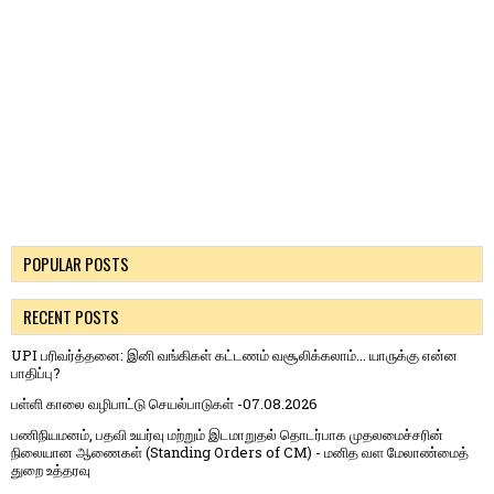
POPULAR POSTS
RECENT POSTS
UPI பரிவர்த்தனை: இனி வங்கிகள் கட்டணம் வசூலிக்கலாம்... யாருக்கு என்ன
பாதிப்பு?
பள்ளி காலை வழிபாட்டு செயல்பாடுகள் -07.08.2026
பணிநியமனம், பதவி உயர்வு மற்றும் இடமாறுதல் தொடர்பாக முதலமைச்சரின்
நிலையான ஆணைகள் (Standing Orders of CM) - மனித வள மேலாண்மைத்
துறை உத்தரவு