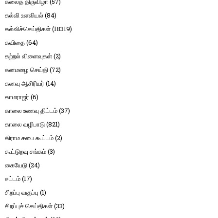
கலைத் திருவிழா
(57)
கல்வி உளவியல்
(84)
கல்விச்செய்திகள்
(18319)
கவிதை
(64)
கற்றல் விளைவுகள்
(2)
கனமழை செய்தி
(72)
கனவு ஆசிரியர்
(14)
காமராஜர்
(6)
காலை உணவு திட்டம்
(37)
காலை வழிபாடு
(821)
கிராம சபை கூட்டம்
(2)
கூட்டுறவு சங்கம்
(3)
கையேடு
(24)
சட்டம்
(17)
சிறப்பு வகுப்பு
(1)
சிறப்புச் செய்திகள்
(33)