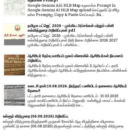
Google Gemini AIல் HLB Map உருவாக்க Prompt In
Google Gemini AI HLB Map upload செய்துவிட்டு கீழே
உள்ள Promptஐ, Copy & Paste செய்யவும். Ba...
தமிழக பட்ஜெட் 2026 - முக்கிய அம்சங்கள் மற்றும் பள்ளி
கல்வித்துறை அறிவிப்புகள் pdf
தமிழக பட்ஜெட் 2026 - முக்கிய அம்சங்கள் மற்றும் பள்ளி
கல்வித்துறை அறிவிப்புகள் நிதி நிலை அறிக்கை 2026 2027
முக்கிய அறிவிப்புகள் 1. பள்ளிக்க...
ஆசிரியர் தேர்வு வாரியம் மூலம் விரைவில் ஆசிரியர்கள் நியமனம்
அறிவிப்பு
ஆசிரியர் தேர்வு வாரி​யம் மூலம் விரை​வில் 2 ஆயிரம் பட்​ட​தாரி
ஆசிரியர்​கள் மற்​றும் ஆசிரியர் பயிற்றுநர்​களை நியமிக்க பள்​ளிக்​கல்​
வித்​துறை ம...
கடைசி நாள்:10.08.2026. நிரந்தரப் பணியிடம் தலைமை ஆசிரியர்
தேவை!!
பட்டதாரி தலைமை ஆசிரியர் தேவை பணியிடம் : 31.03.2025
முதல் காலிப்பணியிடம் நிரப்ப அனுமதி : வள்ளியூர் மாவட்டக்கல்வி
அலுவலரின் (தொடக்கக்கல்வி) செ...
உள்ளூர் விடுமுறை (06.08.2026) அறிவிப்பு
உள்ளூர் விடுமுறை திருத்தணி முருகன் கோயில் ஆடி கிருத்திகை விழாவை
முன்னிட்டு நாளை (06.08.2026) திருவள்ளூர் மாவட்டத்திற்கு உள்ளூர் விடுமுறை