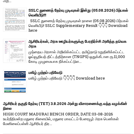
அற...
SSLC துணைத் தேர்வு முடிவுகள் இன்று (05.08.2026) பிற்பகல்
வெளியீடு!!!
SSLC துணைத் தேர்வு முடிவுகள் நாளை (05.08.2026) பிற்பகல்
வெளியீடு! SSLC Supplementary Result 👇👇👇 Download
here
ஆசிரியர்கள், அரசு ஊழியர்களுக்கு பேரதிர்ச்சி அளித்த தவெக
அரசு
முந்தைய அரசால் அறிவிக்கப்பட்ட தமிழ்நாடு உறுதிளிக்கப்பட்ட
ஓய்வூதியத் திட்டத்திற்கான (TNGPS) ஒதுக்கீடான ரூ.11,000
கோடி முழுமையாக நீக்கப்பட்டுள...
மகிழ் முற்றம் பதிவேடு
மகிழ் முற்றம் பதிவேடு 👇👇👇👇 Download here
ஆசிரியர் தகுதி தேர்வு (TET) 3.8.2026 அன்று விசாரணைக்கு வந்த வழக்கின்
நிலை
HIGH COURT MADURAI BENCH ORDER, DATE:03-08-2026
உயர்நீதிமன்ற மதுரை கிளையில், மதுரை மாவட்டம் பேரையூர் அரசு பெண்கள்
மேனிலைப்பள்ளி ஆசிரியர் திர...