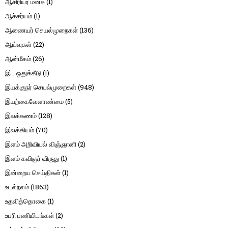
ஆசிரியர் மனசு
(1)
ஆச்சர்யம்
(1)
ஆணையர் செயல்முறைகள்
(136)
ஆய்வுகள்
(22)
ஆன்மீகம்
(26)
இட ஒதுக்கீடு
(1)
இயக்குநர் செயல்முறைகள்
(948)
இயற்கைவேளாண்மை
(5)
இலக்கணம்
(128)
இலக்கியம்
(70)
இளம் அறிவியல் விஞ்ஞானி
(2)
இளம் கவிஞர் விருது
(1)
இன்றைய செய்திகள்
(1)
உடல்நலம்
(1863)
உதவித்தொகை
(1)
உபரி பணியிடங்கள்
(2)