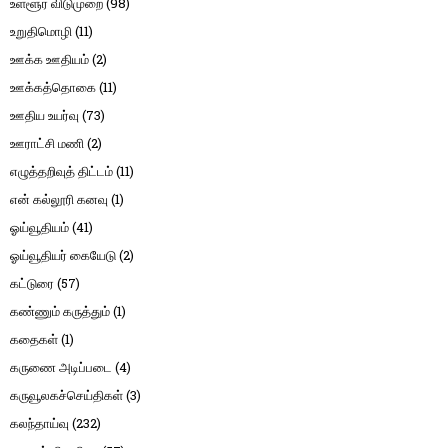
உள்ளூர் விடுமுறை
(98)
உறுதிமொழி
(11)
ஊக்க ஊதியம்
(2)
ஊக்கத்தொகை
(11)
ஊதிய உயர்வு
(73)
ஊராட்சி மணி
(2)
எழுத்தறிவுத் திட்டம்
(11)
என் கல்லூரி கனவு
(1)
ஓய்வூதியம்
(41)
ஓய்வூதியர் கையேடு
(2)
கட்டுரை
(57)
கண்ணும் கருத்தும்
(1)
கதைகள்
(1)
கருணை அடிப்படை
(4)
கருவூலகச்செய்திகள்
(3)
கலந்தாய்வு
(232)