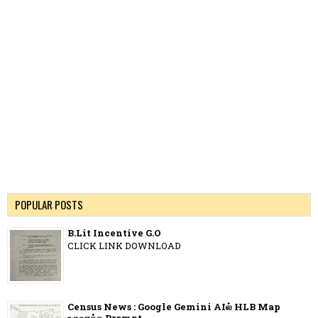
POPULAR POSTS
B.Lit Incentive G.O
CLICK LINK DOWNLOAD
Census News : Google Gemini AIல் HLB Map
உருவாக்க Prompt