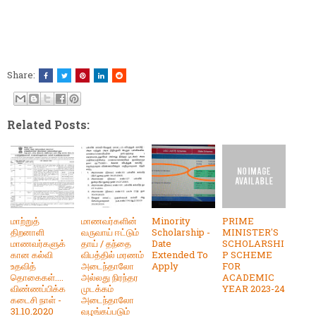
Share:
Related Posts:
மாற்றுத்
மாணவர்களின்
Minority
PRIME
திறனாளி
வருவாய் ஈட்டும்
Scholarship -
MINISTER'S
மாணவர்களுக்
தாய் / தந்தை
Date
SCHOLARSHI
கான கல்வி
விபத்தில் மரணம்
Extended To
P SCHEME
உதவித்
அடைந்தாலோ
Apply
FOR
தொகைகள்....
அல்லது நிரந்தர
ACADEMIC
விண்ணப்பிக்க
முடக்கம்
YEAR 2023-24
கடைசி நாள் -
அடைந்தாலோ
31.10.2020
வழங்கப்படும்