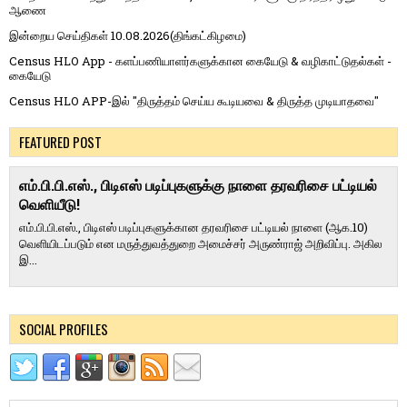
ஆணை
இன்றைய செய்திகள் 10.08.2026(திங்கட்கிழமை)
Census HLO App - களப்பணியாளர்களுக்கான கையேடு & வழிகாட்டுதல்கள் -
கையேடு
Census HLO APP-இல் "திருத்தம் செய்ய கூடியவை & திருத்த முடியாதவை"
FEATURED POST
எம்.பி.பி.எஸ்., பிடிஎஸ் படிப்புகளுக்கு நாளை தரவரிசை பட்டியல்
வெளியீடு!
எம்.பி.பி.எஸ்., பிடிஎஸ் படிப்புகளுக்கான தரவரிசை பட்டியல் நாளை (ஆக.10)
வெளியிடப்படும் என மருத்துவத்துறை அமைச்சர் அருண்ராஜ் அறிவிப்பு. அகில
இ...
SOCIAL PROFILES