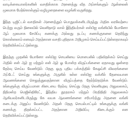
வாடிக்கையாளர்களின் வசதிக்காக அனைத்து வீத அம்சங்களும் ஆன்லைன்
மூலமாக மேற்கொள்ளும் வழிமுறைகளை வழங்கி வருகிறது.
இந்த டிஜிட்டல் வசதிகள் அனைத்தும் பொதுமக்களிடமிருந்து அதிக வரவேற்பை
பெற்று வரும் நிலையில் வெளிநாடு வால் இந்தியர்கள் எஸ்பிஐ வங்கியில் யோனோ
ஆப் மூலமாக சேமிப்பு கணக்கு அல்லது நடப்பு கணக்குகளை தெரிந்து
கொள்ளலாம் எனவும் அதற்கான வசதி புதிதாக அறிமுகம் செய்யப்பட்டுள்ளதாகவும்
தெரிவிக்கப்பட்டுள்ளது.
இதற்கு முதலில் யோனோ எஸ்பிஐ செயலியை மொபைலில் பதிவிறக்கம் செய்து
அதில் என் ஆர் ஐ மற்றும் என் ஆர் ஓ போன்ற விருப்பங்களை ஏதாவது ஒன்றை
தேர்வு செய்ய வேண்டும். பிறகு ஒரு புதிய பக்கத்தில் கேஒய்சி விவரங்களை
அப்டேட் செய்து உங்களுக்கு அருகில் உள்ள எஸ்பிஐ வக்கீல் தேவையான
ஆவணங்களை செலுத்துவதற்கான விருப்பத்தை தேர்ந்தெடுக்க வேண்டும்.
உங்களுக்கு விருப்பமான கிடையை தேர்வு செய்து பிறகு வெளியுறவு அலுவலகம்,
நீதிமன்ற மெஜிஸ்திரேட், இந்திய தூதரகம் மற்றும் பிரதிநிதி அலுவலகம்
ஆகியவர்களிடமிருந்து கே வயசு ஆவணங்களை சரிபார்த்து அதனை வங்கி
கடைக்கு அனுப்ப வேண்டும். அதன் பிறகு செயல்பாட்டில் உங்களுக்கு வங்கி
கணக்கு திறக்கப்பட்ட அதற்கான அறிவிப்பு கிடைக்கும் என
தெரிவிக்கப்பட்டுள்ளது.