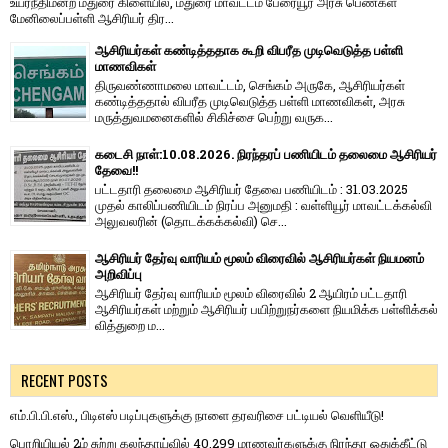
உயர்நீதிமன்ற மதுரை கிளையில், மதுரை மாவட்டம் பேரையூர் அரசு பெண்கள்
மேனிலைப்பள்ளி ஆசிரியர் திர...
ஆசிரியர்கள் கண்டித்ததாக கூறி விபரீத முடிவெடுத்த பள்ளி
மாணவிகள்
திருவண்ணாமலை மாவட்டம், செங்கம் அருகே, ஆசிரியர்கள்
கண்டித்ததால் விபரீத முடிவெடுத்த பள்ளி மாணவிகள், அரசு
மருத்துவமனைகளில் சிகிச்சை பெற்று வருக...
கடைசி நாள்:10.08.2026. நிரந்தரப் பணியிடம் தலைமை ஆசிரியர்
தேவை!!
பட்டதாரி தலைமை ஆசிரியர் தேவை பணியிடம் : 31.03.2025
முதல் காலிப்பணியிடம் நிரப்ப அனுமதி : வள்ளியூர் மாவட்டக்கல்வி
அலுவலரின் (தொடக்கக்கல்வி) செ...
ஆசிரியர் தேர்வு வாரியம் மூலம் விரைவில் ஆசிரியர்கள் நியமனம்
அறிவிப்பு
ஆசிரியர் தேர்வு வாரி​யம் மூலம் விரை​வில் 2 ஆயிரம் பட்​ட​தாரி
ஆசிரியர்​கள் மற்​றும் ஆசிரியர் பயிற்றுநர்​களை நியமிக்க பள்​ளிக்​கல்​
வித்​துறை ம...
RECENT POSTS
எம்.பி.பி.எஸ்., பிடிஎஸ் படிப்புகளுக்கு நாளை தரவரிசை பட்டியல் வெளியீடு!
பொறியியல் 2ம் சுற்று கலந்தாய்வில் 40,299 மாணவர்களுக்கு நிரந்தர ஒதுக்கீட்டு