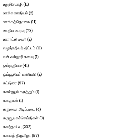
உறுதிமொழி
(11)
ஊக்க ஊதியம்
(2)
ஊக்கத்தொகை
(11)
ஊதிய உயர்வு
(73)
ஊராட்சி மணி
(2)
எழுத்தறிவுத் திட்டம்
(11)
என் கல்லூரி கனவு
(1)
ஓய்வூதியம்
(41)
ஓய்வூதியர் கையேடு
(2)
கட்டுரை
(57)
கண்ணும் கருத்தும்
(1)
கதைகள்
(1)
கருணை அடிப்படை
(4)
கருவூலகச்செய்திகள்
(3)
கலந்தாய்வு
(232)
கலைத் திருவிழா
(57)