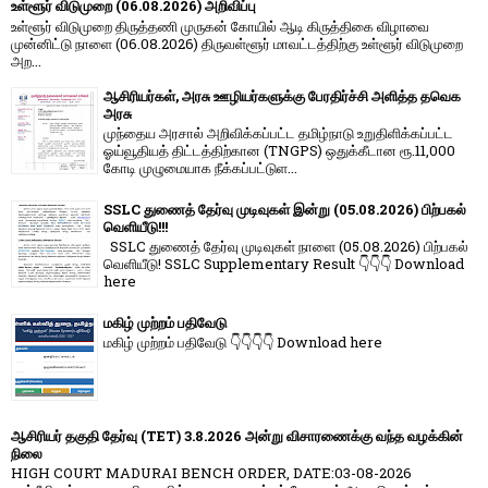
உள்ளூர் விடுமுறை (06.08.2026) அறிவிப்பு
உள்ளூர் விடுமுறை திருத்தணி முருகன் கோயில் ஆடி கிருத்திகை விழாவை
முன்னிட்டு நாளை (06.08.2026) திருவள்ளூர் மாவட்டத்திற்கு உள்ளூர் விடுமுறை
அற...
ஆசிரியர்கள், அரசு ஊழியர்களுக்கு பேரதிர்ச்சி அளித்த தவெக
அரசு
முந்தைய அரசால் அறிவிக்கப்பட்ட தமிழ்நாடு உறுதிளிக்கப்பட்ட
ஓய்வூதியத் திட்டத்திற்கான (TNGPS) ஒதுக்கீடான ரூ.11,000
கோடி முழுமையாக நீக்கப்பட்டுள...
SSLC துணைத் தேர்வு முடிவுகள் இன்று (05.08.2026) பிற்பகல்
வெளியீடு!!!
SSLC துணைத் தேர்வு முடிவுகள் நாளை (05.08.2026) பிற்பகல்
வெளியீடு! SSLC Supplementary Result 👇👇👇 Download
here
மகிழ் முற்றம் பதிவேடு
மகிழ் முற்றம் பதிவேடு 👇👇👇👇 Download here
ஆசிரியர் தகுதி தேர்வு (TET) 3.8.2026 அன்று விசாரணைக்கு வந்த வழக்கின்
நிலை
HIGH COURT MADURAI BENCH ORDER, DATE:03-08-2026