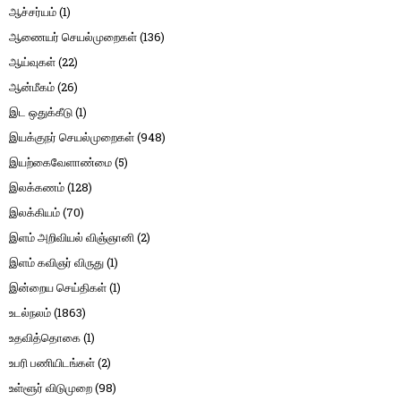
ஆச்சர்யம்
(1)
ஆணையர் செயல்முறைகள்
(136)
ஆய்வுகள்
(22)
ஆன்மீகம்
(26)
இட ஒதுக்கீடு
(1)
இயக்குநர் செயல்முறைகள்
(948)
இயற்கைவேளாண்மை
(5)
இலக்கணம்
(128)
இலக்கியம்
(70)
இளம் அறிவியல் விஞ்ஞானி
(2)
இளம் கவிஞர் விருது
(1)
இன்றைய செய்திகள்
(1)
உடல்நலம்
(1863)
உதவித்தொகை
(1)
உபரி பணியிடங்கள்
(2)
உள்ளூர் விடுமுறை
(98)