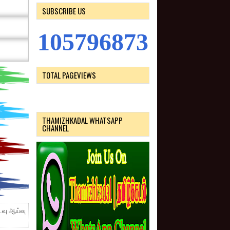
SUBSCRIBE US
1
0
5
7
9
6
8
7
3
TOTAL PAGEVIEWS
THAMIZHKADAL WHATSAPP
CHANNEL
ைவு ஆய்வு