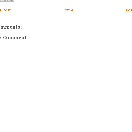
 Post
Home
Old
omments:
 a Comment