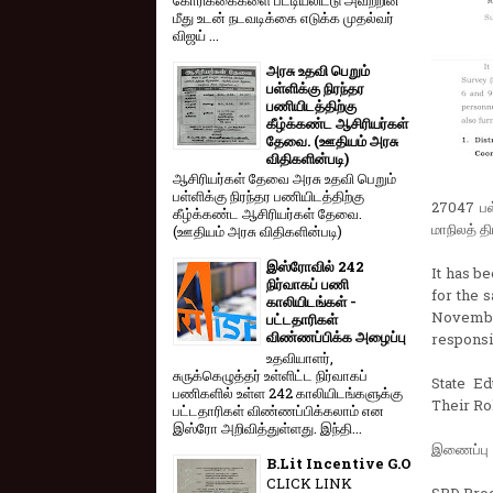
மீது உடன் நடவடிக்கை எடுக்க முதல்வர்
விஜய் ...
அரசு உதவி பெறும்
பள்ளிக்கு நிரந்தர
பணியிடத்திற்கு
கீழ்க்கண்ட ஆசிரியர்கள்
தேவை. (ஊதியம் அரசு
விதிகளின்படி)
ஆசிரியர்கள் தேவை அரசு உதவி பெறும்
பள்ளிக்கு நிரந்தர பணியிடத்திற்கு
27047 பள
கீழ்க்கண்ட ஆசிரியர்கள் தேவை.
மாநிலத் த
(ஊதியம் அரசு விதிகளின்படி)
இஸ்ரோவில் 242
It has b
நிர்வாகப் பணி
for the 
காலியிடங்கள் -
Novembe
பட்டதாரிகள்
விண்ணப்பிக்க அழைப்பு
responsib
உதவியாளர்,
சுருக்கெழுத்தர் உள்ளிட்ட நிர்வாகப்
State Ed
பணிகளில் உள்ள 242 காலியிடங்களுக்கு
Their Rol
பட்டதாரிகள் விண்ணப்பிக்கலாம் என
இஸ்ரோ அறிவித்துள்ளது. இந்தி...
இணைப்பு
B.Lit Incentive G.O
CLICK LINK
SPD Pro