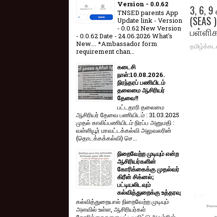
Version - 0.0.62
3, 6,
TNSED parents App
(SEAS 
Update link - Version
- 0.0.62 New Version
பள்ளி
- 0.0.62 Date - 24.06.2026 What's
New.... *Ambassador form
தமிழ்க்கட
requirement chan...
கடைசி
நாள்:10.08.2026.
நிரந்தரப் பணியிடம்
தலைமை ஆசிரியர்
தேவை!!
பட்டதாரி தலைமை
ஆசிரியர் தேவை பணியிடம் : 31.03.2025
முதல் காலிப்பணியிடம் நிரப்ப அனுமதி :
வள்ளியூர் மாவட்டக்கல்வி அலுவலரின்
(தொடக்கக்கல்வி) செ...
நிறைவேற்ற முடியும் என்ற
ஆசிரியர்களின்
கோரிக்கைக்கு முதல்வர்
கிரீன் சிக்னல்;
பட்டியலிடவும்
கல்வித்துறைக்கு உத்தரவு
கல்வித்துறையால் நிறைவேற்ற முடியும்
அளவில் உள்ள, ஆசிரியர்கள்
கோரிக்கைகளை பட்டியலிட்டு அவற்றின்