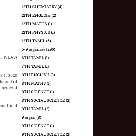
12TH CHEMISTRY
(4)
12TH ENGLISH
(2)
12TH MATHS
(1)
12TH PHYSICS
(1)
12TH TAMIL
(6)
6-9 வகுப்புகள்
(295)
வு (SEAS)
6TH TAMIL
(1)
7TH TAMIL
(1)
8TH ENGLISH
(3)
 ) , 2023
ts on 3rd
8TH MATHS
(1)
involved
8TH SCIENCE
(1)
8TH SOCIAL SCIENCE
(2)
onnel and
8TH TAMIL
(2)
9 வகுப்பு
(8)
9TH SCIENCE
(1)
9TH SOCIAL SCIENCE
(2)