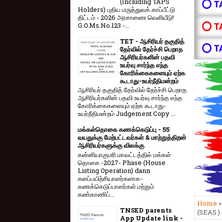
(Including TAPS
⭕ T
Holders) புதிய மருத்துவக் காப்பீட்டு
திட்டம் - 2026 அரசாணை வெளியீடு!
⭕ T
G.O.Ms.No.123 -...
TET - ஆசிரியர் தகுதித்
⭕ T
தேர்வில் தேர்ச்சி பெறாத
ஆசிரியர்களின் பதவி
உயர்வு சார்ந்த எந்த
கோரிக்கைகளையும் ஏற்க
கூடாது-உயர்நீதிமன்றம்
ஆசிரியர் தகுதித் தேர்வில் தேர்ச்சி பெறாத
ஆசிரியர்களின் பதவி உயர்வு சார்ந்த எந்த
கோரிக்கைகளையும் ஏற்க கூடாது-
உயர்நீதிமன்றம் Judgement Copy ...
மக்கள்தொகை கணக்கெடுப்பு - 55
வயதுக்கு மேற்பட்டவர்கள் & மாற்றுத்திறன்
ஆசிரியர்களுக்கு விலக்கு
கன்னியாகுமரி மாவட்டத்தில் மக்கள்
தொகை -2027- Phase (House
Listing Operation) dann
களப்பயிற்சியாளர்களாக-
கணக்கெடுப்பாளர்கள் மற்றும்
கண்காணிப்...
Home
TNSED parents
(SEAS ) 
App Update link -