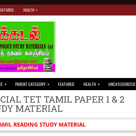
»
FEATURED
HEALTH
»
»
»
CE
PARENT CATEGORY
FEATURED
HEALTH
UNCATEGORIZED
CIAL TET TAMIL PAPER 1 & 2
UDY MATERIAL
AMIL READING STUDY MATERIAL