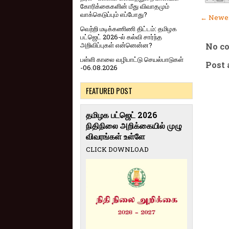
கோரிக்கைகளின் மீது விவாதமும்
வாக்கெடுப்பும் எப்போது?
← Newer
வெற்றி மடிக்கணிணி திட்டம்: தமிழக
பட்ஜெட் 2026-ல் கல்வி சார்ந்த
அறிவிப்புகள் என்னென்ன?
No c
பள்ளி காலை வழிபாட்டு செயல்பாடுகள்
Post
-06.08.2026
FEATURED POST
தமிழக பட்ஜெட் 2026
நிதிநிலை அறிக்கையில் முழு
விவரங்கள் உள்ளே
CLICK DOWNLOAD