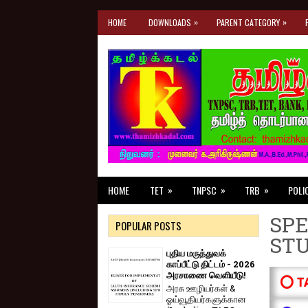
»
»
HOME
DOWNLOADS
PARENT CATEGORY
»
»
»
HOME
TET
TNPSC
TRB
POLI
SPE
POPULAR POSTS
ST
புதிய மருத்துவக்
காப்பீட்டு திட்டம் - 2026
அரசாணை வெளியீடு!
⭕ T
அரசு ஊழியர்கள் &
ஓய்வூதியர்களுக்கான