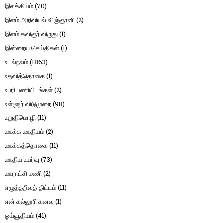
இலக்கியம்
(70)
இளம் அறிவியல் விஞ்ஞானி
(2)
இளம் கவிஞர் விருது
(1)
இன்றைய செய்திகள்
(1)
உடல்நலம்
(1863)
உதவித்தொகை
(1)
உபரி பணியிடங்கள்
(2)
உள்ளூர் விடுமுறை
(98)
உறுதிமொழி
(11)
ஊக்க ஊதியம்
(2)
ஊக்கத்தொகை
(11)
ஊதிய உயர்வு
(73)
ஊராட்சி மணி
(2)
எழுத்தறிவுத் திட்டம்
(11)
என் கல்லூரி கனவு
(1)
ஓய்வூதியம்
(41)