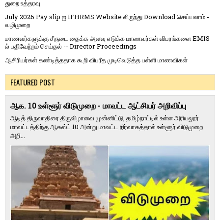
துறை உத்தரவு
July 2026 Pay slip ஐ IFHRMS Website லிருந்து Download செய்யலாம் -
வழிமுறை
மாணவர்களுக்கு சீருடை தைக்க அளவு எடுக்க மாணவர்கள் விபரங்களை EMIS
ல் பதிவேற்றம் செய்தல் -- Director Proceedings
ஆசிரியர்கள் கண்டித்ததாக கூறி விபரீத முடிவெடுத்த பள்ளி மாணவிகள்
FEATURED POST
ஆக. 10 உள்ளூர் விடுமுறை - மாவட்ட ஆட்சியர் அறிவிப்பு
ஆடித் திருவாதிரை திருவிழாவை முன்னிட்டு, தமிழ்நாட்டில் உள்ள அரியலூர்
மாவட்டத்திற்கு ஆகஸ்ட் 10 அன்று மாவட்ட நிர்வாகத்தால் உள்ளூர் விடுமுறை
அறி...