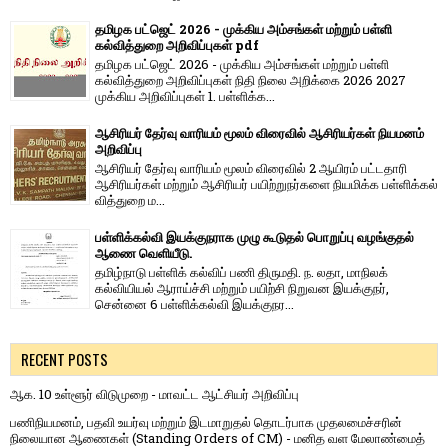
தமிழக பட்ஜெட் 2026 - முக்கிய அம்சங்கள் மற்றும் பள்ளி
கல்வித்துறை அறிவிப்புகள் pdf
தமிழக பட்ஜெட் 2026 - முக்கிய அம்சங்கள் மற்றும் பள்ளி
கல்வித்துறை அறிவிப்புகள் நிதி நிலை அறிக்கை 2026 2027
முக்கிய அறிவிப்புகள் 1. பள்ளிக்க...
ஆசிரியர் தேர்வு வாரியம் மூலம் விரைவில் ஆசிரியர்கள் நியமனம்
அறிவிப்பு
ஆசிரியர் தேர்வு வாரி​யம் மூலம் விரை​வில் 2 ஆயிரம் பட்​ட​தாரி
ஆசிரியர்​கள் மற்​றும் ஆசிரியர் பயிற்றுநர்​களை நியமிக்க பள்​ளிக்​கல்​
வித்​துறை ம...
பள்ளிக்கல்வி இயக்குநராக முழு கூடுதல் பொறுப்பு வழங்குதல்
ஆணை வெளியீடு.
தமிழ்நாடு பள்ளிக் கல்விப் பணி திருமதி. ந. லதா, மாநிலக்
கல்வியியல் ஆராய்ச்சி மற்றும் பயிற்சி நிறுவன இயக்குநர்,
சென்னை 6 பள்ளிக்கல்வி இயக்குநர...
RECENT POSTS
ஆக. 10 உள்ளூர் விடுமுறை - மாவட்ட ஆட்சியர் அறிவிப்பு
பணிநியமனம், பதவி உயர்வு மற்றும் இடமாறுதல் தொடர்பாக முதலமைச்சரின்
நிலையான ஆணைகள் (Standing Orders of CM) - மனித வள மேலாண்மைத்