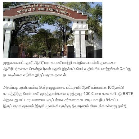
முதுகலைபட்டதாரி ஆசிரியராக பணியாற்றி உயர்நிலைப்பள்ளி தலைமை
ஆசிரியர்களாக சென்றவர்கள் பதவி இறக்கம் செய்வதில் சில மாற்றங்கள் செய்து
நடவடிக்கை எடுக்க இருப்பதாக தகவல்.
அதன்படி பதவி உயர்வு பெற்ற முதுகலை பட்டதாரி ஆசிரியர்களாக 10ஆண்டு
காலத்திற்கு மேல் பணி முடித்தவர்களை ஏறத்தாழ 400 பேரை கணக்கிட்டு BRTE
அதாவது வட்டார வளமைய சூப்பர்வைசர்களாக உடனடியாக நியமிக்கப்பட
இருப்பதாக தகவல்.இதன் மூலம் சிலருக்கு நிவாரணம் கிடைக்க உள்ளது.நன்றி.