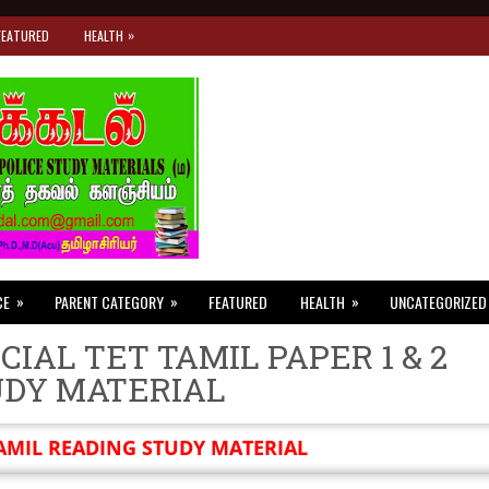
»
FEATURED
HEALTH
»
»
»
CE
PARENT CATEGORY
FEATURED
HEALTH
UNCATEGORIZED
CIAL TET TAMIL PAPER 1 & 2
UDY MATERIAL
AMIL READING STUDY MATERIAL