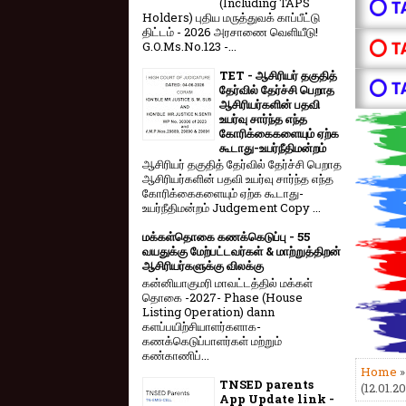
(Including TAPS
⭕ T
Holders) புதிய மருத்துவக் காப்பீட்டு
திட்டம் - 2026 அரசாணை வெளியீடு!
⭕ T
G.O.Ms.No.123 -...
TET - ஆசிரியர் தகுதித்
⭕ T
தேர்வில் தேர்ச்சி பெறாத
ஆசிரியர்களின் பதவி
உயர்வு சார்ந்த எந்த
கோரிக்கைகளையும் ஏற்க
கூடாது-உயர்நீதிமன்றம்
ஆசிரியர் தகுதித் தேர்வில் தேர்ச்சி பெறாத
ஆசிரியர்களின் பதவி உயர்வு சார்ந்த எந்த
கோரிக்கைகளையும் ஏற்க கூடாது-
உயர்நீதிமன்றம் Judgement Copy ...
மக்கள்தொகை கணக்கெடுப்பு - 55
வயதுக்கு மேற்பட்டவர்கள் & மாற்றுத்திறன்
ஆசிரியர்களுக்கு விலக்கு
கன்னியாகுமரி மாவட்டத்தில் மக்கள்
தொகை -2027- Phase (House
Listing Operation) dann
களப்பயிற்சியாளர்களாக-
கணக்கெடுப்பாளர்கள் மற்றும்
கண்காணிப்...
Home
TNSED parents
(12.01.2
App Update link -