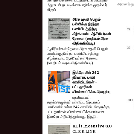
அனைத்து 
மீது உடன் நடவடிக்கை எடுக்க முதல்வர்
விஜய் ...
அரசு உதவி பெறும்
பள்ளிக்கு நிரந்தர
பணியிடத்திற்கு
கீழ்க்கண்ட ஆசிரியர்கள்
தேவை. (ஊதியம் அரசு
விதிகளின்படி)
ஆசிரியர்கள் தேவை அரசு உதவி பெறும்
பள்ளிக்கு நிரந்தர பணியிடத்திற்கு
கீழ்க்கண்ட ஆசிரியர்கள் தேவை.
(ஊதியம் அரசு விதிகளின்படி)
இஸ்ரோவில் 242
நிர்வாகப் பணி
காலியிடங்கள் -
பட்டதாரிகள்
விண்ணப்பிக்க அழைப்பு
உதவியாளர்,
சுருக்கெழுத்தர் உள்ளிட்ட நிர்வாகப்
பணிகளில் உள்ள 242 காலியிடங்களுக்கு
பட்டதாரிகள் விண்ணப்பிக்கலாம் என
இஸ்ரோ அறிவித்துள்ளது. இந்தி...
B.Lit Incentive G.O
CLICK LINK