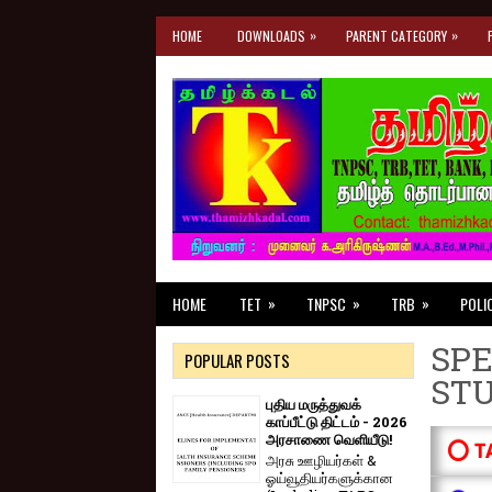
»
»
HOME
DOWNLOADS
PARENT CATEGORY
»
»
»
HOME
TET
TNPSC
TRB
POLI
SPE
POPULAR POSTS
ST
புதிய மருத்துவக்
காப்பீட்டு திட்டம் - 2026
அரசாணை வெளியீடு!
⭕ T
அரசு ஊழியர்கள் &
ஓய்வூதியர்களுக்கான