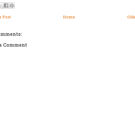
 Post
Home
Old
omments:
 a Comment