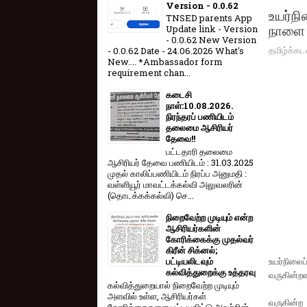
Version - 0.0.62
உயர்நி
TNSED parents App
நாளை 
Update link - Version
- 0.0.62 New Version
தமிழ்க்கட
- 0.0.62 Date - 24.06.2026 What's
New.... *Ambassador form
requirement chan...
கடைசி
நாள்:10.08.2026.
நிரந்தரப் பணியிடம்
தலைமை ஆசிரியர்
தேவை!!
பட்டதாரி தலைமை
ஆசிரியர் தேவை பணியிடம் : 31.03.2025
முதல் காலிப்பணியிடம் நிரப்ப அனுமதி :
வள்ளியூர் மாவட்டக்கல்வி அலுவலரின்
(தொடக்கக்கல்வி) செ...
நிறைவேற்ற முடியும் என்ற
ஆசிரியர்களின்
கோரிக்கைக்கு முதல்வர்
கிரீன் சிக்னல்;
உயர்நிலைப
பட்டியலிடவும்
கல்வித்துறைக்கு உத்தரவு
வருகின்றன
கல்வித்துறையால் நிறைவேற்ற முடியும்
அளவில் உள்ள, ஆசிரியர்கள்
வருகின்ற 
கோரிக்கைகளை பட்டியலிட்டு அவற்றின்