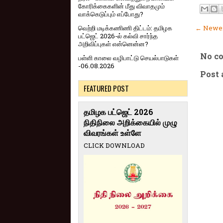
கோரிக்கைகளின் மீது விவாதமும்
வாக்கெடுப்பும் எப்போது?
வெற்றி மடிக்கணிணி திட்டம்: தமிழக
← Newer
பட்ஜெட் 2026-ல் கல்வி சார்ந்த
அறிவிப்புகள் என்னென்ன?
No c
பள்ளி காலை வழிபாட்டு செயல்பாடுகள்
-06.08.2026
Post
FEATURED POST
தமிழக பட்ஜெட் 2026
நிதிநிலை அறிக்கையில் முழு
விவரங்கள் உள்ளே
CLICK DOWNLOAD