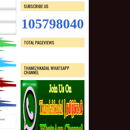
SUBSCRIBE US
1
0
5
7
9
8
0
4
0
TOTAL PAGEVIEWS
THAMIZHKADAL WHATSAPP
CHANNEL
நாளை