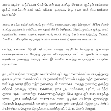
சாதம் வடித்த கஞ்சியுடன் வெந்நீர், கல் உப்பு கலந்து மிதமான சூட்டில் கால்களை
முக்கி வைத்தால் கால் வலி, வீக்கம் குறையும். இது நல்ல வலி நிவாரணியாக
பயன்படும்.
சாதம் வடித்த கஞ்சி பசியைத் தூண்டும் தன்மையுடையது. இதனுடன் சிறிது சீரகம்
கலந்து குடித்தால் சாப்பிட்ட உணவுகள் சீக்கிரம் ஜீரணம் ஆகும்.முகம், கழுத்து, கைப்
பகுதிகளில் சாதம் வடித்த கஞ்சியைத் தடவி சிறிது நேரம் வைத்திருந்து பின்னர்
அலசி லர, விரைவில் சருமத்தில் உள்ள சுருக்கங்கள் நீங்குவதை காணலாம்.
வயிற்று வலியால் அவதிப்படுபவர்கள் வடித்த கஞ்சியில் வெந்தயத் தூளையும்
பனங்கற்கண்டையும் சேர்த்து குடிக்க சரியாகும்.ஒரு காட்டன் துணியில் வடித்த
கஞ்சியை நனைத்து சிரங்கு உள்ள இடங்களில் வைத்து கட்டிவந்தால் வரைவில்
குணமாகும்.
நம் முன்னோர்கள் காலத்தில் பெண்கள் பெரும்பாலும் சிகைக்காய் பயன்படுத்துவது
தான் வழக்கம். சிகைக்காய் உடன் தண்ணீர் சேர்க்காமல் வடித்த கஞ்சி தண்ணீரை
சேர்ப்பது உண்டு. இந்த கஞ்சி தண்ணீருடன் சிகைக்காய் கலந்து தலைக்கு குளித்து
வந்தால் தலைமுடி உதிர்வு பிரச்சினை, நரை முடி பிரச்சனை, வறட்சி, அடர்த்தி
குறைவு ஆகிய அனைத்து பிரச்சனைகளும் தீரும். இப்போது பெரும்பாலானோருக்கு
உணவு முறை மாற்றத்தின் காரணமாக தலை முடியின் அடர்த்தி குறைகிறது.
இவர்கள் இந்த முறையில் தலைக்கு அலசினால் ஒரே மாதத்தில் இழந்த முடி மீண்டு
அடர்த்தியாக நெருக்க நெருக்கமாக வளர்ந்து பட்டு போல கேசம் மின்னும்.