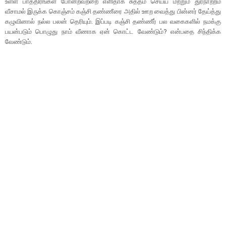
உள்ள பாத்திரங்கள் போன்றவற்றை எளிதாக சுத்தம் செய்ய மற்றும் துர்நாற்றம்
வீசாமல் இருக்க கொஞ்சம் கஞ்சி தண்ணீரை அதில் ஊற வைத்து பின்னர் தேய்த்து
கழுவினால் நல்ல பலன் தெரியும். இப்படி கஞ்சி தண்ணீர் பல வகைகளில் நமக்கு
பயன்படும் பொழுது நாம் வீணாக ஏன் கொட்ட வேண்டும்? என்பதை சிந்திக்க
வேண்டும்.