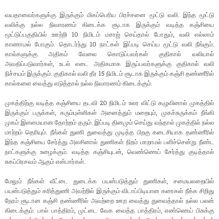
வயதானவர்களுக்கு இருக்கும் மிகப்பெரிய பிரச்சனை மூட்டு வலி. இந்த மூட்டு
வலிக்கு நல்ல நிவாரணம் கிடைக்க சூடாக இருக்கும் வடித்த கஞ்சியை
மூட்டுப்பகுதியில் ஊற்றி 10 நிமிடம் மசாஜ் செய்தால் போதும், வலி எல்லாம்
காணாமல் போகும். தொடர்ந்து 10 நாட்கள் இப்படி செய்ய மூட்டு வலி நீங்கும்.
கால்களுக்கு அதிகம் வேலை கொடுப்பவர்கள் குதிகால் வலியால்
அவதிப்படுவார்கள், உடல் எடை அதிகமாக இருப்பவர்களுக்கு குதிகால் வலி
நிச்சயம் இருக்கும். குதிகால் வலி தீர 15 நிமிடம் சூடாக இருக்கும் கஞ்சி தண்ணீரில்
கால்களை வைத்து எடுத்தால் நல்ல நிவாரணம் கிடைக்கும்.
முகத்திற்கு வடித்த கஞ்சியை தடவி 20 நிமிடம் உலர விட்டு கழுவினால் முகத்தில்
இருக்கும் பருக்கள், கரும்புள்ளிகள் அனைத்தும் மறையும், முகச்சுருக்கம் நீங்கி
முகம் இளமையான தோற்றம் தரும். இப்படி தினமும் செய்து வந்தால் முகத்தில் நல்ல
மாற்றம் தெரியும். நீங்கள் துணி துவைத்து முடித்த பிறகு கடைசியாக தண்ணீரில்
இந்த கஞ்சியை சேர்த்து அலசினால் துணிகள் நிறம் மாறாமல் பளிச்சென்று நீண்ட
நாட்களுக்கு உழைக்கும். வடித்த கஞ்சியுடன், வெண்ணெய் சேர்த்து குடித்தால்
சுகப்பிரசவம் ஆகும் என்பார்கள்.
மேலும் நீங்கள் வீட்டை துடைக்க பயன்படுத்தும் துணிகள், சமையலறையில்
பயன்படுத்தும் கரித்துணி அவற்றில் இருக்கும் விடாப்பிடியான கரைகள் நீக்க சிறிது
நேரம் சூடான கஞ்சி தண்ணீரில் அவற்றை ஊற வைத்து துவைத்தால் நல்ல பலன்
கிடைக்கும். பால் பாத்திரம், முட்டை வேக வைத்த பாத்திரம், எண்ணெய் பிசுக்கு