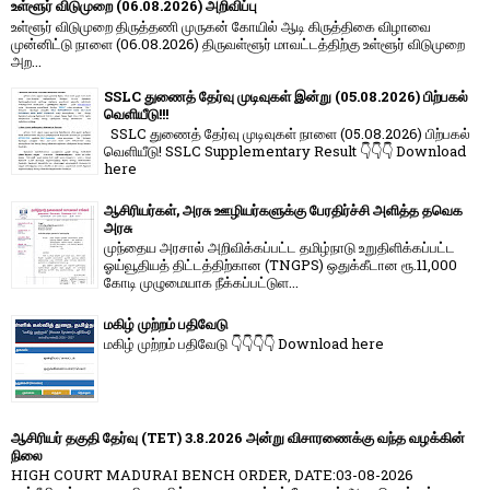
உள்ளூர் விடுமுறை (06.08.2026) அறிவிப்பு
உள்ளூர் விடுமுறை திருத்தணி முருகன் கோயில் ஆடி கிருத்திகை விழாவை
முன்னிட்டு நாளை (06.08.2026) திருவள்ளூர் மாவட்டத்திற்கு உள்ளூர் விடுமுறை
அற...
SSLC துணைத் தேர்வு முடிவுகள் இன்று (05.08.2026) பிற்பகல்
வெளியீடு!!!
SSLC துணைத் தேர்வு முடிவுகள் நாளை (05.08.2026) பிற்பகல்
வெளியீடு! SSLC Supplementary Result 👇👇👇 Download
here
ஆசிரியர்கள், அரசு ஊழியர்களுக்கு பேரதிர்ச்சி அளித்த தவெக
அரசு
முந்தைய அரசால் அறிவிக்கப்பட்ட தமிழ்நாடு உறுதிளிக்கப்பட்ட
ஓய்வூதியத் திட்டத்திற்கான (TNGPS) ஒதுக்கீடான ரூ.11,000
கோடி முழுமையாக நீக்கப்பட்டுள...
மகிழ் முற்றம் பதிவேடு
மகிழ் முற்றம் பதிவேடு 👇👇👇👇 Download here
ஆசிரியர் தகுதி தேர்வு (TET) 3.8.2026 அன்று விசாரணைக்கு வந்த வழக்கின்
நிலை
HIGH COURT MADURAI BENCH ORDER, DATE:03-08-2026