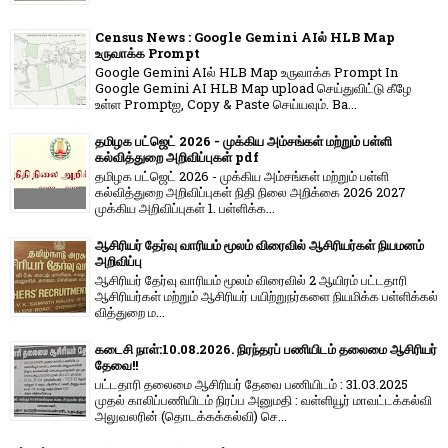
Census News : Google Gemini AIல் HLB Map
உருவாக்க Prompt
Google Gemini AIல் HLB Map உருவாக்க Prompt In
Google Gemini AI HLB Map upload செய்துவிட்டு கீழே
உள்ள Promptஐ, Copy & Paste செய்யவும். Ba...
தமிழக பட்ஜெட் 2026 - முக்கிய அம்சங்கள் மற்றும் பள்ளி
கல்வித்துறை அறிவிப்புகள் pdf
தமிழக பட்ஜெட் 2026 - முக்கிய அம்சங்கள் மற்றும் பள்ளி
கல்வித்துறை அறிவிப்புகள் நிதி நிலை அறிக்கை 2026 2027
முக்கிய அறிவிப்புகள் 1. பள்ளிக்க...
ஆசிரியர் தேர்வு வாரியம் மூலம் விரைவில் ஆசிரியர்கள் நியமனம்
அறிவிப்பு
ஆசிரியர் தேர்வு வாரி​யம் மூலம் விரை​வில் 2 ஆயிரம் பட்​ட​தாரி
ஆசிரியர்​கள் மற்​றும் ஆசிரியர் பயிற்றுநர்​களை நியமிக்க பள்​ளிக்​கல்​
வித்​துறை ம...
கடைசி நாள்:10.08.2026. நிரந்தரப் பணியிடம் தலைமை ஆசிரியர்
தேவை!!
பட்டதாரி தலைமை ஆசிரியர் தேவை பணியிடம் : 31.03.2025
முதல் காலிப்பணியிடம் நிரப்ப அனுமதி : வள்ளியூர் மாவட்டக்கல்வி
அலுவலரின் (தொடக்கக்கல்வி) செ...