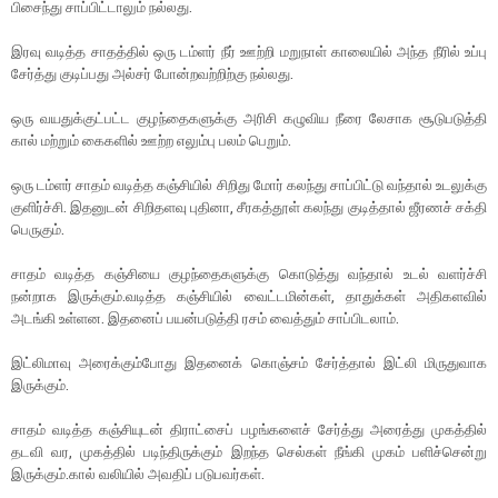
பிசைந்து சாப்பிட்டாலும் நல்லது.
இரவு வடித்த சாதத்தில் ஒரு டம்ளர் நீர் ஊற்றி மறுநாள் காலையில் அந்த நீரில் உப்பு
சேர்த்து குடிப்பது அல்சர் போன்றவற்றிற்கு நல்லது.
ஒரு வயதுக்குட்பட்ட குழந்தைகளுக்கு அரிசி கழுவிய நீரை லேசாக சூடுபடுத்தி
கால் மற்றும் கைகளில் ஊற்ற எலு‌ம்பு பலம் பெறும்.
ஒரு டம்ளர் சாதம் வடித்த கஞ்சியில் சிறிது மோர் கலந்து சாப்பிட்டு வந்தால் உடலுக்கு
குளிர்ச்சி. இதனுடன் சிறிதளவு புதினா, சீரகத்தூள் கலந்து குடித்தால் ஜீரணச் சக்தி
பெருகும்.
சாதம் வடித்த கஞ்சியை குழந்தைகளுக்கு கொடுத்து வந்தால் உடல் வளர்ச்சி
நன்றாக இருக்கும்.வடித்த கஞ்சியில் வைட்டமின்கள், தாதுக்கள் அதிகளவில்
அடங்கி உள்ளன. இதனைப் பயன்படுத்தி ரசம் வைத்தும் சாப்பிடலாம்.
இட்லிமாவு அரைக்கும்போது இதனைக் கொஞ்சம் சேர்த்தால் இட்லி மிருதுவாக
இருக்கும்.
சாதம் வடித்த கஞ்சியுடன் திராட்சைப் பழங்களைச் சேர்த்து அரைத்து முகத்தில்
தடவி வர, முகத்தில் படிந்திருக்கும் இறந்த செல்கள் நீங்கி முகம் பளிச்சென்று
இருக்கும்.கால் வலியில் அவதிப் படுபவர்கள்.