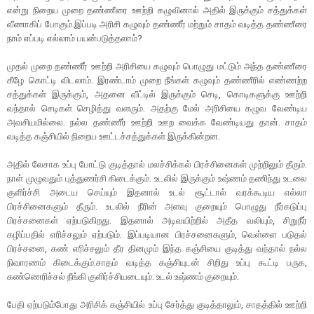
என்று நிறைய முறை தண்ணீரை ஊற்றி கழுவினால் அதில் இருக்கும் சத்துக்கள்
வீணாகிப் போகும்.இப்படி அரிசி கழுவும் தண்ணீர் மற்றும் சாதம் வடித்த தண்ணீரை
நாம் எப்படி எல்லாம் பயன்படுத்தலாம்?
முதல் முறை தண்ணீர் ஊற்றி அரிசியை கழுவும் பொழுது மட்டும் அந்த தண்ணீரை
கீழே கொட்டி விடலாம். இரண்டாம் முறை நீங்கள் கழுவும் தண்ணீரில் எண்ணற்ற
சத்துக்கள் இருக்கும், அதனை வீட்டில் இருக்கும் செடி, கொடிகளுக்கு ஊற்றி
வந்தால் செடிகள் செழித்து வளரும். அதற்கு மேல் அரிசியை கழுவ வேண்டிய
அவசியமில்லை. நல்ல தண்ணீர் ஊற்றி ஊற வைக்க வேண்டியது தான். சாதம்
வடித்த கஞ்சியில் நிறைய ஊட்டச்சத்துக்கள் இருக்கின்றன.
அதில் லேசாக உப்பு போட்டு குடித்தால் மலச்சிக்கல் பிரச்சினைகள் முற்றிலும் தீரும்.
நாள் முழுவதும் புத்துணர்சி கிடைக்கும். உடலில் இருக்கும் உஷ்ணம் தணிந்து உடலை
குளிர்ச்சி அடைய செய்யும் இதனால் உடல் சூட்டால் வரக்கூடிய எல்லா
பிரச்சினைகளும் தீரும். உடலில் நீரின் அளவு குறையும் பொழுது நீர்கடுப்பு
பிரச்சனைகள் ஏற்படுகிறது. இதனால் அடிவயிற்றில் அதீத வலியும், சிறுநீர்
கழிப்பதில் எரிச்சலும் ஏற்படும். இப்படியான பிரச்சனைகளும், வெள்ளை படுதல்
பிரச்சனை, கண் எரிச்சலும் தீர தினமும் இந்த கஞ்சியை குடித்து வந்தால் நல்ல
நிவாரணம் கிடைக்கும்.சாதம் வடித்த கஞ்சியுடன் சிறிது உப்பு கூட்டி பருக,
கண்ணெரிச்சல் நீங்கி குளிர்ச்சியடையும். உடல் உஷ்ணம் குறையும்.
பேதி ஏற்படும்போது அரிசிக் கஞ்சியில் உப்பு சேர்த்து குடித்தாலும், சாதத்தில் ஊற்றி