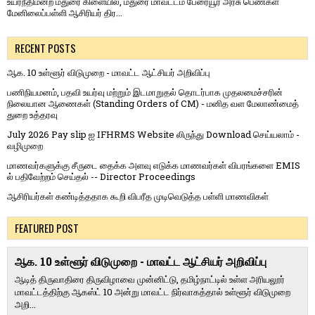
உயர்நீதிமன்ற மதுரை கிளையில், மதுரை மாவட்டம் பேரையூர் அரசு பெண்கள்
மேனிலைப்பள்ளி ஆசிரியர் திர...
RECENT POSTS
ஆக. 10 உள்ளூர் விடுமுறை - மாவட்ட ஆட்சியர் அறிவிப்பு
பணிநியமனம், பதவி உயர்வு மற்றும் இடமாறுதல் தொடர்பாக முதலமைச்சரின்
நிலையான ஆணைகள் (Standing Orders of CM) - மனித வள மேலாண்மைத்
துறை உத்தரவு
July 2026 Pay slip ஐ IFHRMS Website லிருந்து Download செய்யலாம் -
வழிமுறை
மாணவர்களுக்கு சீருடை தைக்க அளவு எடுக்க மாணவர்கள் விபரங்களை EMIS
ல் பதிவேற்றம் செய்தல் -- Director Proceedings
ஆசிரியர்கள் கண்டித்ததாக கூறி விபரீத முடிவெடுத்த பள்ளி மாணவிகள்
FEATURED POST
ஆக. 10 உள்ளூர் விடுமுறை - மாவட்ட ஆட்சியர் அறிவிப்பு
ஆடித் திருவாதிரை திருவிழாவை முன்னிட்டு, தமிழ்நாட்டில் உள்ள அரியலூர்
மாவட்டத்திற்கு ஆகஸ்ட் 10 அன்று மாவட்ட நிர்வாகத்தால் உள்ளூர் விடுமுறை
அறி...