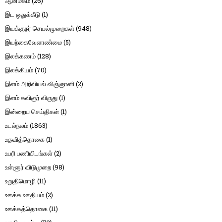
ஆன்மீகம்
(26)
இட ஒதுக்கீடு
(1)
இயக்குநர் செயல்முறைகள்
(948)
இயற்கைவேளாண்மை
(5)
இலக்கணம்
(128)
இலக்கியம்
(70)
இளம் அறிவியல் விஞ்ஞானி
(2)
இளம் கவிஞர் விருது
(1)
இன்றைய செய்திகள்
(1)
உடல்நலம்
(1863)
உதவித்தொகை
(1)
உபரி பணியிடங்கள்
(2)
உள்ளூர் விடுமுறை
(98)
உறுதிமொழி
(11)
ஊக்க ஊதியம்
(2)
ஊக்கத்தொகை
(11)