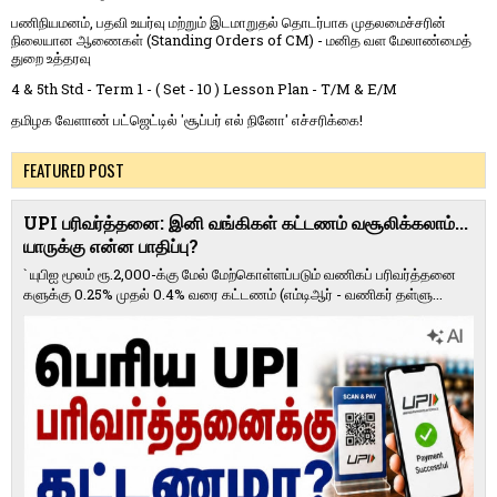
பணிநியமனம், பதவி உயர்வு மற்றும் இடமாறுதல் தொடர்பாக முதலமைச்சரின்
நிலையான ஆணைகள் (Standing Orders of CM) - மனித வள மேலாண்மைத்
துறை உத்தரவு
4 & 5th Std - Term 1 - ( Set - 10 ) Lesson Plan - T/M & E/M
தமிழக வேளாண் பட்ஜெட்டில் 'சூப்பர் எல் நினோ' எச்சரிக்கை!
FEATURED POST
UPI பரிவர்த்தனை: இனி வங்கிகள் கட்டணம் வசூலிக்கலாம்...
யாருக்கு என்ன பாதிப்பு?
` யுபிஐ மூலம் ரூ.2,000-க்கு மேல் மேற்​கொள்​ளப்​படும் வணி​கப் பரிவர்த்​தனை​
களுக்கு 0.25% முதல் 0.4% வரை கட்​ட​ணம் (எம்​டிஆர் - வணி​கர் தள்​ளு...