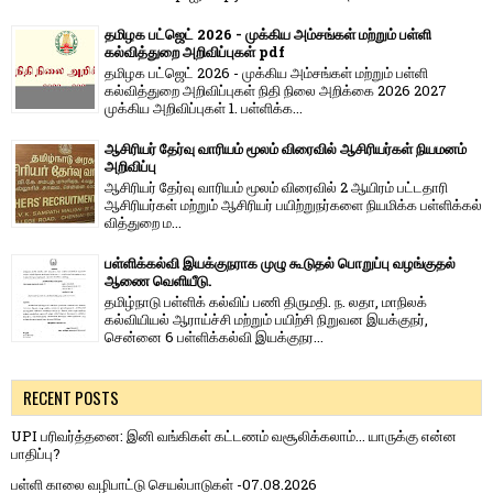
தமிழக பட்ஜெட் 2026 - முக்கிய அம்சங்கள் மற்றும் பள்ளி
கல்வித்துறை அறிவிப்புகள் pdf
தமிழக பட்ஜெட் 2026 - முக்கிய அம்சங்கள் மற்றும் பள்ளி
கல்வித்துறை அறிவிப்புகள் நிதி நிலை அறிக்கை 2026 2027
முக்கிய அறிவிப்புகள் 1. பள்ளிக்க...
ஆசிரியர் தேர்வு வாரியம் மூலம் விரைவில் ஆசிரியர்கள் நியமனம்
அறிவிப்பு
ஆசிரியர் தேர்வு வாரி​யம் மூலம் விரை​வில் 2 ஆயிரம் பட்​ட​தாரி
ஆசிரியர்​கள் மற்​றும் ஆசிரியர் பயிற்றுநர்​களை நியமிக்க பள்​ளிக்​கல்​
வித்​துறை ம...
பள்ளிக்கல்வி இயக்குநராக முழு கூடுதல் பொறுப்பு வழங்குதல்
ஆணை வெளியீடு.
தமிழ்நாடு பள்ளிக் கல்விப் பணி திருமதி. ந. லதா, மாநிலக்
கல்வியியல் ஆராய்ச்சி மற்றும் பயிற்சி நிறுவன இயக்குநர்,
சென்னை 6 பள்ளிக்கல்வி இயக்குநர...
RECENT POSTS
UPI பரிவர்த்தனை: இனி வங்கிகள் கட்டணம் வசூலிக்கலாம்... யாருக்கு என்ன
பாதிப்பு?
பள்ளி காலை வழிபாட்டு செயல்பாடுகள் -07.08.2026