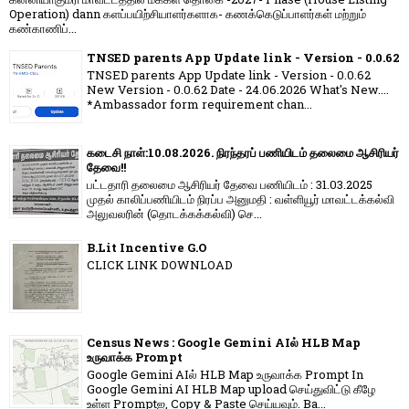
Operation) dann களப்பயிற்சியாளர்களாக- கணக்கெடுப்பாளர்கள் மற்றும்
கண்காணிப்...
TNSED parents App Update link - Version - 0.0.62
TNSED parents App Update link - Version - 0.0.62
New Version - 0.0.62 Date - 24.06.2026 What's New....
*Ambassador form requirement chan...
கடைசி நாள்:10.08.2026. நிரந்தரப் பணியிடம் தலைமை ஆசிரியர்
தேவை!!
பட்டதாரி தலைமை ஆசிரியர் தேவை பணியிடம் : 31.03.2025
முதல் காலிப்பணியிடம் நிரப்ப அனுமதி : வள்ளியூர் மாவட்டக்கல்வி
அலுவலரின் (தொடக்கக்கல்வி) செ...
B.Lit Incentive G.O
CLICK LINK DOWNLOAD
Census News : Google Gemini AIல் HLB Map
உருவாக்க Prompt
Google Gemini AIல் HLB Map உருவாக்க Prompt In
Google Gemini AI HLB Map upload செய்துவிட்டு கீழே
உள்ள Promptஐ, Copy & Paste செய்யவும். Ba...