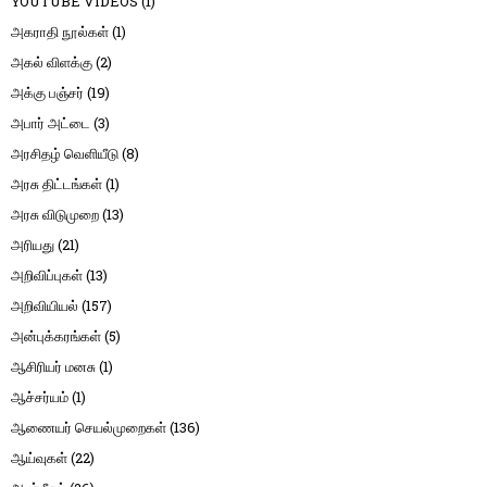
YOUTUBE VIDEOS
(1)
அகராதி நூல்கள்
(1)
அகல் விளக்கு
(2)
அக்கு பஞ்சர்
(19)
அபார் அட்டை
(3)
அரசிதழ் வெளியீடு
(8)
அரசு திட்டங்கள்
(1)
அரசு விடுமுறை
(13)
அரியது
(21)
அறிவிப்புகள்
(13)
அறிவியியல்
(157)
அன்புக்கரங்கள்
(5)
ஆசிரியர் மனசு
(1)
ஆச்சர்யம்
(1)
ஆணையர் செயல்முறைகள்
(136)
ஆய்வுகள்
(22)