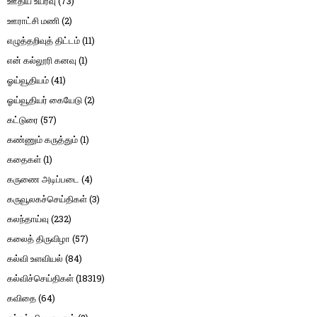
ஊதிய உயர்வு
(73)
ஊராட்சி மணி
(2)
எழுத்தறிவுத் திட்டம்
(11)
என் கல்லூரி கனவு
(1)
ஓய்வூதியம்
(41)
ஓய்வூதியர் கையேடு
(2)
கட்டுரை
(57)
கண்ணும் கருத்தும்
(1)
கதைகள்
(1)
கருணை அடிப்படை
(4)
கருவூலகச்செய்திகள்
(3)
கலந்தாய்வு
(232)
கலைத் திருவிழா
(57)
கல்வி உளவியல்
(84)
கல்விச்செய்திகள்
(18319)
கவிதை
(64)