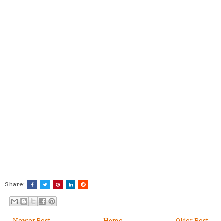
Share:
← Newer Post
Home
Older Post →