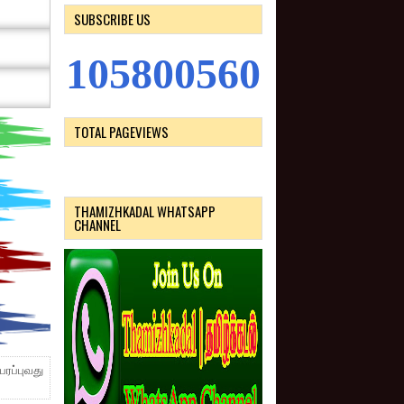
SUBSCRIBE US
1
0
5
8
0
0
5
6
0
TOTAL PAGEVIEWS
THAMIZHKADAL WHATSAPP
CHANNEL
ரப்புவது