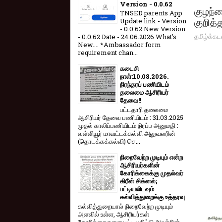
Version - 0.0.62
குழந்த
TNSED parents App
குறித்த
Update link - Version
- 0.0.62 New Version
தமிழ்க்கட
- 0.0.62 Date - 24.06.2026 What's
New.... *Ambassador form
requirement chan...
கடைசி
நாள்:10.08.2026.
நிரந்தரப் பணியிடம்
தலைமை ஆசிரியர்
தேவை!!
பட்டதாரி தலைமை
ஆசிரியர் தேவை பணியிடம் : 31.03.2025
முதல் காலிப்பணியிடம் நிரப்ப அனுமதி :
வள்ளியூர் மாவட்டக்கல்வி அலுவலரின்
(தொடக்கக்கல்வி) செ...
நிறைவேற்ற முடியும் என்ற
ஆசிரியர்களின்
கோரிக்கைக்கு முதல்வர்
கிரீன் சிக்னல்;
பட்டியலிடவும்
கல்வித்துறைக்கு உத்தரவு
கல்வித்துறையால் நிறைவேற்ற முடியும்
அளவில் உள்ள, ஆசிரியர்கள்
கோரிக்கைகளை பட்டியலிட்டு அவற்றின்