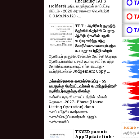
(Including TAPS
⭕ T
Holders) புதிய மருத்துவக் காப்பீட்டு
திட்டம் - 2026 அரசாணை வெளியீடு!
⭕ T
G.O.Ms.No.123 -...
TET - ஆசிரியர் தகுதித்
⭕ T
தேர்வில் தேர்ச்சி பெறாத
ஆசிரியர்களின் பதவி
உயர்வு சார்ந்த எந்த
கோரிக்கைகளையும் ஏற்க
கூடாது-உயர்நீதிமன்றம்
ஆசிரியர் தகுதித் தேர்வில் தேர்ச்சி பெறாத
ஆசிரியர்களின் பதவி உயர்வு சார்ந்த எந்த
கோரிக்கைகளையும் ஏற்க கூடாது-
உயர்நீதிமன்றம் Judgement Copy ...
மக்கள்தொகை கணக்கெடுப்பு - 55
வயதுக்கு மேற்பட்டவர்கள் & மாற்றுத்திறன்
ஆசிரியர்களுக்கு விலக்கு
கன்னியாகுமரி மாவட்டத்தில் மக்கள்
தொகை -2027- Phase (House
Listing Operation) dann
களப்பயிற்சியாளர்களாக-
கணக்கெடுப்பாளர்கள் மற்றும்
கண்காணிப்...
Home
TNSED parents
குறித்து
App Update link -