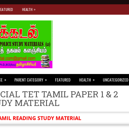
»
FEATURED
HEALTH
»
»
»
CE
PARENT CATEGORY
FEATURED
HEALTH
UNCATEGORIZED
CIAL TET TAMIL PAPER 1 & 2
UDY MATERIAL
AMIL READING STUDY MATERIAL