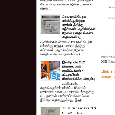
மீது உடன் நடவடிக்கை எடுக்க முதல்வர்
விஜய் ...
அரசு உதவி பெறும்
பள்ளிக்கு நிரந்தர
பணியிடத்திற்கு
கீழ்க்கண்ட ஆசிரியர்கள்
தேவை. (ஊதியம் அரசு
விதிகளின்படி)
ஆசிரியர்கள் தேவை அரசு உதவி பெறும்
பள்ளிக்கு நிரந்தர பணியிடத்திற்கு
கீழ்க்கண்ட ஆசிரியர்கள் தேவை.
(ஊதியம் அரசு விதிகளின்படி)
குழந்தைக்
DSE செய
இஸ்ரோவில் 242
நிர்வாகப் பணி
காலியிடங்கள் -
Click H
பட்டதாரிகள்
Rumor Sp
விண்ணப்பிக்க அழைப்பு
உதவியாளர்,
சுருக்கெழுத்தர் உள்ளிட்ட நிர்வாகப்
பணிகளில் உள்ள 242 காலியிடங்களுக்கு
பட்டதாரிகள் விண்ணப்பிக்கலாம் என
இஸ்ரோ அறிவித்துள்ளது. இந்தி...
B.Lit Incentive G.O
CLICK LINK