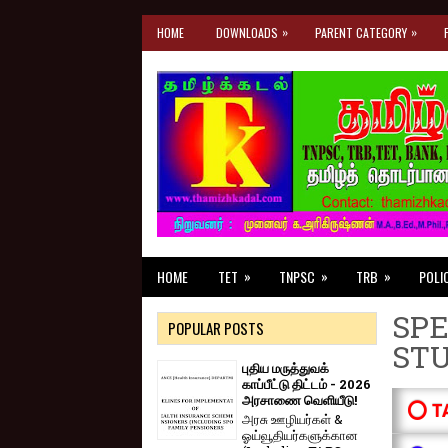
»
»
HOME
DOWNLOADS
PARENT CATEGORY
»
»
»
HOME
TET
TNPSC
TRB
POLI
SPE
POPULAR POSTS
ST
புதிய மருத்துவக்
காப்பீட்டு திட்டம் - 2026
அரசாணை வெளியீடு!
⭕ T
அரசு ஊழியர்கள் &
ஓய்வூதியர்களுக்கான