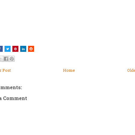
 Post
Home
Old
omments:
 a Comment