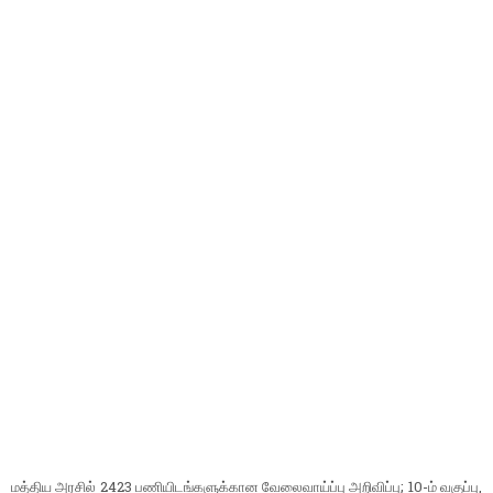
மத்திய அரசில் 2423 பணியிடங்களுக்கான வேலைவாய்ப்பு அறிவிப்பு; 10-ம் வகுப்பு,