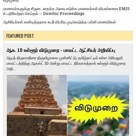
வழிமுறை
மாணவர்களுக்கு சீருடை தைக்க அளவு எடுக்க மாணவர்கள் விபரங்களை EMIS
ல் பதிவேற்றம் செய்தல் -- Director Proceedings
ஆசிரியர்கள் கண்டித்ததாக கூறி விபரீத முடிவெடுத்த பள்ளி மாணவிகள்
FEATURED POST
ஆக. 10 உள்ளூர் விடுமுறை - மாவட்ட ஆட்சியர் அறிவிப்பு
ஆடித் திருவாதிரை திருவிழாவை முன்னிட்டு, தமிழ்நாட்டில் உள்ள அரியலூர்
மாவட்டத்திற்கு ஆகஸ்ட் 10 அன்று மாவட்ட நிர்வாகத்தால் உள்ளூர் விடுமுறை
அறி...