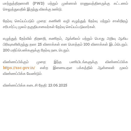
மாற்றுத்திறனாளி (PWD) மற்றும் முன்னாள் ராணுவத்தினருக்கு கட்டணம்
செலுத்துவதில் இருந்து விலக்கு உண்டு.
தேர்வு செய்யப்படும் முறை: கணினி வழி எழுத்துத் தேர்வு மற்றும் சான்றிதழ்
சரிபார்ப்பு மூலம் தகுதியானவர்கள் தேர்வு செய்யப்படுவார்கள்.
எழுத்துத் தேர்வில் திறனறி, கணிதம், ஆங்கிலம் மற்றும் பொது அறிவு ஆகிய
பிரிவுகளிலிருந்து தலா 25 வினாக்கள் என மொத்தம் 100 வினாக்கள் இடம்பெறும்.
200 மதிப்பெண்களுக்கு தேர்வு நடைபெறும்.
விண்ணப்பிக்கும் முறை: இந்த பணியிடங்களுக்கு விண்ணப்பிக்க
https://ssc.gov.in/
என்ற இணையதள பக்கத்தில் ஆன்லைன் மூலம்
விண்ணப்பிக்க வேண்டும்.
விண்ணப்பிக்க கடைசி தேதி: 23.06.2025