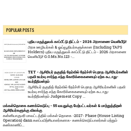
POPULAR POSTS
புதிய மருத்துவக் காப்பீட்டு திட்டம் - 2026 அரசாணை வெளியீடு!
அரசு ஊழியர்கள் & ஓய்வூதியர்களுக்கான (Including TAPS
Holders) புதிய மருத்துவக் காப்பீட்டு திட்டம் - 2026 அரசாணை
வெளியீடு! G.O.Ms.No.123 -...
TET - ஆசிரியர் தகுதித் தேர்வில் தேர்ச்சி பெறாத ஆசிரியர்களின்
பதவி உயர்வு சார்ந்த எந்த கோரிக்கைகளையும் ஏற்க கூடாது-
உயர்நீதிமன்றம்
ஆசிரியர் தகுதித் தேர்வில் தேர்ச்சி பெறாத ஆசிரியர்களின் பதவி
உயர்வு சார்ந்த எந்த கோரிக்கைகளையும் ஏற்க கூடாது-
உயர்நீதிமன்றம் Judgement Copy ...
மக்கள்தொகை கணக்கெடுப்பு - 55 வயதுக்கு மேற்பட்டவர்கள் & மாற்றுத்திறன்
ஆசிரியர்களுக்கு விலக்கு
கன்னியாகுமரி மாவட்டத்தில் மக்கள் தொகை -2027- Phase (House Listing
Operation) dann களப்பயிற்சியாளர்களாக- கணக்கெடுப்பாளர்கள் மற்றும்
கண்காணிப்...