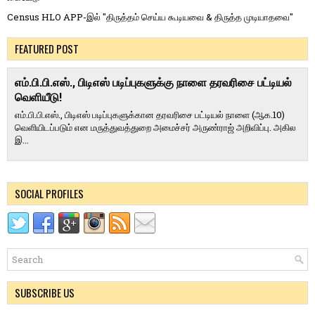
Census HLO APP-இல் "திருத்தம் செய்ய கூடியவை & திருத்த முடியாதவை"
FEATURED POST
எம்.பி.பி.எஸ்., பிடிஎஸ் படிப்புகளுக்கு நாளை தரவரிசை பட்டியல்
வெளியீடு!
எம்.பி.பி.எஸ்., பிடிஎஸ் படிப்புகளுக்கான தரவரிசை பட்டியல் நாளை (ஆக.10)
வெளியிடப்படும் என மருத்துவத்துறை அமைச்சர் அருண்ராஜ் அறிவிப்பு. அகில
இ...
SOCIAL PROFILES
SUBSCRIBE US