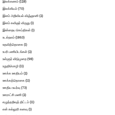
இலக்கணம்
(128)
இலக்கியம்
(70)
இளம் அறிவியல் விஞ்ஞானி
(2)
இளம் கவிஞர் விருது
(1)
இன்றைய செய்திகள்
(1)
உடல்நலம்
(1863)
உதவித்தொகை
(1)
உபரி பணியிடங்கள்
(2)
உள்ளூர் விடுமுறை
(98)
உறுதிமொழி
(11)
ஊக்க ஊதியம்
(2)
ஊக்கத்தொகை
(11)
ஊதிய உயர்வு
(73)
ஊராட்சி மணி
(2)
எழுத்தறிவுத் திட்டம்
(11)
என் கல்லூரி கனவு
(1)