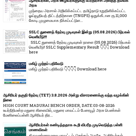
ஆசிரியர்கள், அரசு ஊழியர்களுக்கு பேரதிர்ச்சி அளித்த தவெக
அரசு
முந்தைய அரசால் அறிவிக்கப்பட்ட தமிழ்நாடு உறுதிளிக்கப்பட்ட
ஓய்வூதியத் திட்டத்திற்கான (TNGPS) ஒதுக்கீடான ரூ.11,000
கோடி முழுமையாக நீக்கப்பட்டுள...
SSLC துணைத் தேர்வு முடிவுகள் இன்று (05.08.2026) பிற்பகல்
வெளியீடு!!!
SSLC துணைத் தேர்வு முடிவுகள் நாளை (05.08.2026) பிற்பகல்
வெளியீடு! SSLC Supplementary Result 👇👇👇 Download
here
மகிழ் முற்றம் பதிவேடு
மகிழ் முற்றம் பதிவேடு 👇👇👇👇 Download here
ஆசிரியர் தகுதி தேர்வு (TET) 3.8.2026 அன்று விசாரணைக்கு வந்த வழக்கின்
நிலை
HIGH COURT MADURAI BENCH ORDER, DATE:03-08-2026
உயர்நீதிமன்ற மதுரை கிளையில், மதுரை மாவட்டம் பேரையூர் அரசு பெண்கள்
மேனிலைப்பள்ளி ஆசிரியர் திர...
ஆசிரியர்கள் கண்டித்ததாக கூறி விபரீத முடிவெடுத்த பள்ளி
மாணவிகள்
திருவண்ணாமலை மாவட்டம், செங்கம் அருகே, ஆசிரியர்கள்