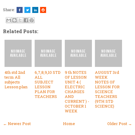
Share:
Related Posts:
4th std 2nd
6,7,8,9,10 STD
9 th NOTES
AUGUST 3rd
term All
ALL
OF LESSON
WEEK
subjects
SUBJECT
UNIT 4 (
NOTES OF
Lesson plan
LESSON
ELECTRIC
LESSON FOR
PLAN FOR
CHARGES
SCIENCE
TEACHERS
AND
TEACHERS
CURRENT ) -
(9TH STD
OCTOBER 1
SCIENCE)
WEEK
← Newer Post
Home
Older Post →