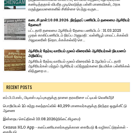
கண்டித்ததால் விபரீத முடிவெடுத்த பள்ளி மாணவிகள், அரசு
மருத்துவமனைகளில் சிகிச்சை பெற்று வருக...
கடைசி நாள்:10.08.2026. நிரந்தரப் பணியிடம் தலைமை ஆசிரியர்
தேவை!!
பட்டதாரி தலைமை ஆசிரியர் தேவை பணியிடம் : 31.03.2025
முதல் காலிப்பணியிடம் நிரப்ப அனுமதி : வள்ளியூர் மாவட்டக்கல்வி
அலுவலரின் (தொடக்கக்கல்வி) செ...
ஆசிரியர் தேர்வு வாரியம் மூலம் விரைவில் ஆசிரியர்கள் நியமனம்
அறிவிப்பு
ஆசிரியர் தேர்வு வாரி​யம் மூலம் விரை​வில் 2 ஆயிரம் பட்​ட​தாரி
ஆசிரியர்​கள் மற்​றும் ஆசிரியர் பயிற்றுநர்​களை நியமிக்க பள்​ளிக்​கல்​
வித்​துறை ம...
RECENT POSTS
எம்.பி.பி.எஸ்., பிடிஎஸ் படிப்புகளுக்கு நாளை தரவரிசை பட்டியல் வெளியீடு!
பொறியியல் 2ம் சுற்று கலந்தாய்வில் 40,299 மாணவர்களுக்கு நிரந்தர ஒதுக்கீட்டு
ஆணை
இன்றைய செய்திகள் 10.08.2026(திங்கட்கிழமை)
Census HLO App - களப்பணியாளர்களுக்கான கையேடு & வழிகாட்டுதல்கள் -
கையேடு