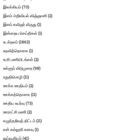
இலக்கியம்
(70)
இளம் அறிவியல் விஞ்ஞானி
(2)
இளம் கவிஞர் விருது
(1)
இன்றைய செய்திகள்
(1)
உடல்நலம்
(1863)
உதவித்தொகை
(1)
உபரி பணியிடங்கள்
(2)
உள்ளூர் விடுமுறை
(98)
உறுதிமொழி
(11)
ஊக்க ஊதியம்
(2)
ஊக்கத்தொகை
(11)
ஊதிய உயர்வு
(73)
ஊராட்சி மணி
(2)
எழுத்தறிவுத் திட்டம்
(11)
என் கல்லூரி கனவு
(1)
ஓய்வூதியம்
(41)