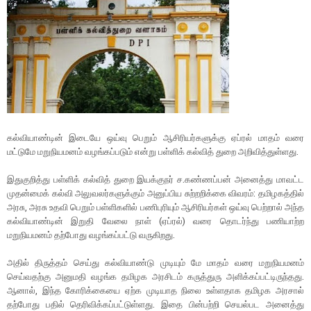
கல்வியாண்டின் இடையே ஒய்வு பெறும் ஆசிரியர்களுக்கு ஏப்ரல் மாதம் வரை
மட்டுமே மறுநியமனம் வழங்கப்படும் என்று பள்ளிக் கல்வித் துறை அறிவித்துள்ளது.
இதுகுறித்து பள்ளிக் கல்வித் துறை இயக்குநர் ச.கண்ணப்பன் அனைத்து மாவட்ட
முதன்மைக் கல்வி அலுவலர்களுக்கும் அனுப்பிய சுற்றறிக்கை விவரம்: தமிழகத்தில்
அரசு, அரசு உதவி பெறும் பள்ளிகளில் பணிபுரியும் ஆசிரியர்கள் ஒய்வு பெற்றால் அந்த
கல்வியாண்டின் இறுதி வேலை நாள் (ஏப்ரல்) வரை தொடர்ந்து பணியாற்ற
மறுநியமனம் தற்போது வழங்கப்பட்டு வருகிறது.
அதில் திருத்தம் செய்து கல்வியாண்டு முடியும் மே மாதம் வரை மறுநியமனம்
செய்வதற்கு அனுமதி வழங்க தமிழக அரசிடம் கருத்துரு அளிக்கப்பட்டிருந்தது.
ஆனால், இந்த கோரிக்கையை ஏற்க முடியாத நிலை உள்ளதாக தமிழக அரசால்
தற்போது பதில் தெரிவிக்கப்பட்டுள்ளது. இதை பின்பற்றி செயல்பட அனைத்து