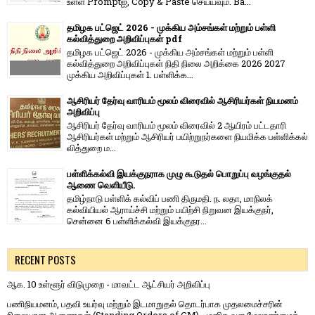
உள்ள Promptஐ, Copy & Paste செய்யவும். Ba...
தமிழக பட்ஜெட் 2026 - முக்கிய அம்சங்கள் மற்றும் பள்ளி
கல்வித்துறை அறிவிப்புகள் pdf
தமிழக பட்ஜெட் 2026 - முக்கிய அம்சங்கள் மற்றும் பள்ளி
கல்வித்துறை அறிவிப்புகள் நிதி நிலை அறிக்கை 2026 2027
முக்கிய அறிவிப்புகள் 1. பள்ளிக்க...
ஆசிரியர் தேர்வு வாரியம் மூலம் விரைவில் ஆசிரியர்கள் நியமனம்
அறிவிப்பு
ஆசிரியர் தேர்வு வாரி​யம் மூலம் விரை​வில் 2 ஆயிரம் பட்​ட​தாரி
ஆசிரியர்​கள் மற்​றும் ஆசிரியர் பயிற்றுநர்​களை நியமிக்க பள்​ளிக்​கல்​
வித்​துறை ம...
பள்ளிக்கல்வி இயக்குநராக முழு கூடுதல் பொறுப்பு வழங்குதல்
ஆணை வெளியீடு.
தமிழ்நாடு பள்ளிக் கல்விப் பணி திருமதி. ந. லதா, மாநிலக்
கல்வியியல் ஆராய்ச்சி மற்றும் பயிற்சி நிறுவன இயக்குநர்,
சென்னை 6 பள்ளிக்கல்வி இயக்குநர...
RECENT POSTS
ஆக. 10 உள்ளூர் விடுமுறை - மாவட்ட ஆட்சியர் அறிவிப்பு
பணிநியமனம், பதவி உயர்வு மற்றும் இடமாறுதல் தொடர்பாக முதலமைச்சரின்