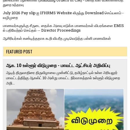
நிலையான ஆணைகள் (Standing Orders of CM) - மனித வள மேலாண்மைத்
துறை உத்தரவு
July 2026 Pay slip ஐ IFHRMS Website லிருந்து Download செய்யலாம் -
வழிமுறை
மாணவர்களுக்கு சீருடை தைக்க அளவு எடுக்க மாணவர்கள் விபரங்களை EMIS
ல் பதிவேற்றம் செய்தல் -- Director Proceedings
ஆசிரியர்கள் கண்டித்ததாக கூறி விபரீத முடிவெடுத்த பள்ளி மாணவிகள்
FEATURED POST
ஆக. 10 உள்ளூர் விடுமுறை - மாவட்ட ஆட்சியர் அறிவிப்பு
ஆடித் திருவாதிரை திருவிழாவை முன்னிட்டு, தமிழ்நாட்டில் உள்ள அரியலூர்
மாவட்டத்திற்கு ஆகஸ்ட் 10 அன்று மாவட்ட நிர்வாகத்தால் உள்ளூர் விடுமுறை
அறி...