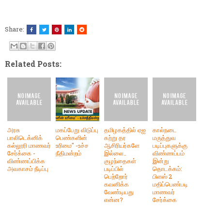
Share:
Related Posts:
அரசு
மகப்பேறு விடுப்பு
தமிழகத்தில் ஏஐ
கால்நடை
பாலிடெக்னிக்
பெண்களின்
கற்று தர
மருத்துவ
கல்லூரி மாணவர்
உரிமை" -உச்ச
ஆசிரியர்களே
படிப்புகளுக்கு
சேர்க்கை -
நீதிமன்றம்
இல்லை..
விண்ணப்பம்
விண்ணப்பிக்க
குழந்தைகள்
இன்று
அவகாசம் நீடிப்பு
படிப்பில்
தொடக்கம்:
பெற்றோர்
பிளஸ் 2
கவனிக்க
மதிப்பெண்படி
வேண்டியது
மாணவர்
என்ன?
சேர்க்கை