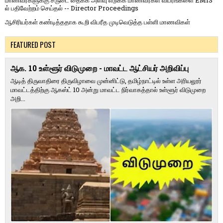
மாணவர்களுக்கு சீருடை தைக்க அளவு எடுக்க மாணவர்கள் விபரங்களை EMIS
ல் பதிவேற்றம் செய்தல் -- Director Proceedings
ஆசிரியர்கள் கண்டித்ததாக கூறி விபரீத முடிவெடுத்த பள்ளி மாணவிகள்
FEATURED POST
ஆக. 10 உள்ளூர் விடுமுறை - மாவட்ட ஆட்சியர் அறிவிப்பு
ஆடித் திருவாதிரை திருவிழாவை முன்னிட்டு, தமிழ்நாட்டில் உள்ள அரியலூர்
மாவட்டத்திற்கு ஆகஸ்ட் 10 அன்று மாவட்ட நிர்வாகத்தால் உள்ளூர் விடுமுறை
அறி...