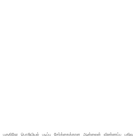
பகுதிநேர பொறியியல் படிப்பு சேர்க்கைக்கான ஆன்லைன் விண்ணப்ப பதிவு