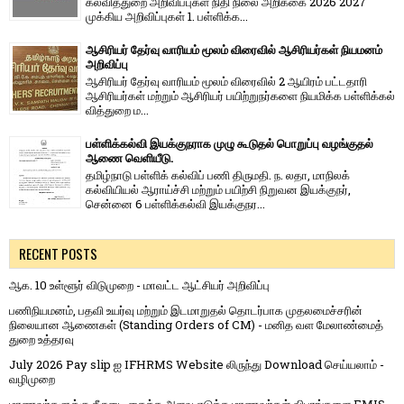
கல்வித்துறை அறிவிப்புகள் நிதி நிலை அறிக்கை 2026 2027
முக்கிய அறிவிப்புகள் 1. பள்ளிக்க...
ஆசிரியர் தேர்வு வாரியம் மூலம் விரைவில் ஆசிரியர்கள் நியமனம்
அறிவிப்பு
ஆசிரியர் தேர்வு வாரி​யம் மூலம் விரை​வில் 2 ஆயிரம் பட்​ட​தாரி
ஆசிரியர்​கள் மற்​றும் ஆசிரியர் பயிற்றுநர்​களை நியமிக்க பள்​ளிக்​கல்​
வித்​துறை ம...
பள்ளிக்கல்வி இயக்குநராக முழு கூடுதல் பொறுப்பு வழங்குதல்
ஆணை வெளியீடு.
தமிழ்நாடு பள்ளிக் கல்விப் பணி திருமதி. ந. லதா, மாநிலக்
கல்வியியல் ஆராய்ச்சி மற்றும் பயிற்சி நிறுவன இயக்குநர்,
சென்னை 6 பள்ளிக்கல்வி இயக்குநர...
RECENT POSTS
ஆக. 10 உள்ளூர் விடுமுறை - மாவட்ட ஆட்சியர் அறிவிப்பு
பணிநியமனம், பதவி உயர்வு மற்றும் இடமாறுதல் தொடர்பாக முதலமைச்சரின்
நிலையான ஆணைகள் (Standing Orders of CM) - மனித வள மேலாண்மைத்
துறை உத்தரவு
July 2026 Pay slip ஐ IFHRMS Website லிருந்து Download செய்யலாம் -
வழிமுறை