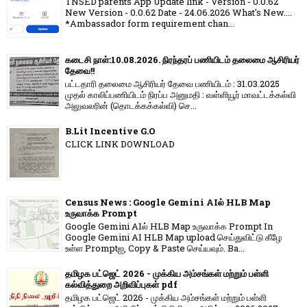
TNSED parents App Update link - Version - 0.0.62
New Version - 0.0.62 Date - 24.06.2026 What's New....
*Ambassador form requirement chan...
கடைசி நாள்:10.08.2026. நிரந்தரப் பணியிடம் தலைமை ஆசிரியர்
தேவை!!
பட்டதாரி தலைமை ஆசிரியர் தேவை பணியிடம் : 31.03.2025
முதல் காலிப்பணியிடம் நிரப்ப அனுமதி : வள்ளியூர் மாவட்டக்கல்வி
அலுவலரின் (தொடக்கக்கல்வி) செ...
B.Lit Incentive G.O
CLICK LINK DOWNLOAD
Census News : Google Gemini AIல் HLB Map
உருவாக்க Prompt
Google Gemini AIல் HLB Map உருவாக்க Prompt In
Google Gemini AI HLB Map upload செய்துவிட்டு கீழே
உள்ள Promptஐ, Copy & Paste செய்யவும். Ba...
தமிழக பட்ஜெட் 2026 - முக்கிய அம்சங்கள் மற்றும் பள்ளி
கல்வித்துறை அறிவிப்புகள் pdf
தமிழக பட்ஜெட் 2026 - முக்கிய அம்சங்கள் மற்றும் பள்ளி