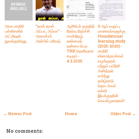
அரசு மாதிரி
“நான் தான்
ஆசிரியர் தகுதித்
3-ஆம் வகுப்பு
பள்ளிகளில்
அப்பா, அம்மா” -
தேர்வு தேர்ச்சி
மாணவர்களுக்கு
அட்மிஷன்
அமைச்சர்
சான்றிதழ்
Foundational
துவங்குகிறது
அன்பில் மகேஷ்
உண்மைத்
learning study
தன்மை பெற
(2025-2026)-
TRB தெளிவுரை
மாதிரி
கடிதம் -
வினாத்தாள்கள்
4.2.2026
வழங்குதல்
மற்றும் பயிற்சி
அளித்தல்
சார்ந்து
தமிழ்நாடு
தொடக்கக்
கல்வி
இயக்குநரின்
செயல்முறைகள்!
← Newer Post
Home
Older Post →
No comments: