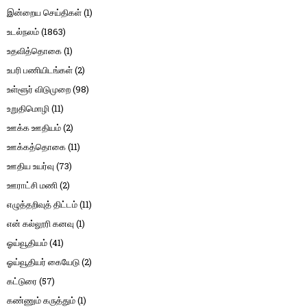
இன்றைய செய்திகள்
(1)
உடல்நலம்
(1863)
உதவித்தொகை
(1)
உபரி பணியிடங்கள்
(2)
உள்ளூர் விடுமுறை
(98)
உறுதிமொழி
(11)
ஊக்க ஊதியம்
(2)
ஊக்கத்தொகை
(11)
ஊதிய உயர்வு
(73)
ஊராட்சி மணி
(2)
எழுத்தறிவுத் திட்டம்
(11)
என் கல்லூரி கனவு
(1)
ஓய்வூதியம்
(41)
ஓய்வூதியர் கையேடு
(2)
கட்டுரை
(57)
கண்ணும் கருத்தும்
(1)