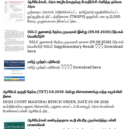
ஆசிரியர்கள், அரசு ஊழியர்களுக்கு பேரதிர்ச்சி அளித்த தவெக
அரசு
முந்தைய அரசால் அறிவிக்கப்பட்ட தமிழ்நாடு உறுதிளிக்கப்பட்ட
ஓய்வூதியத் திட்டத்திற்கான (TNGPS) ஒதுக்கீடான ரூ.11,000
கோடி முழுமையாக நீக்கப்பட்டுள...
SSLC துணைத் தேர்வு முடிவுகள் இன்று (05.08.2026) பிற்பகல்
வெளியீடு!!!
SSLC துணைத் தேர்வு முடிவுகள் நாளை (05.08.2026) பிற்பகல்
வெளியீடு! SSLC Supplementary Result 👇👇👇 Download
here
மகிழ் முற்றம் பதிவேடு
மகிழ் முற்றம் பதிவேடு 👇👇👇👇 Download here
ஆசிரியர் தகுதி தேர்வு (TET) 3.8.2026 அன்று விசாரணைக்கு வந்த வழக்கின்
நிலை
HIGH COURT MADURAI BENCH ORDER, DATE:03-08-2026
உயர்நீதிமன்ற மதுரை கிளையில், மதுரை மாவட்டம் பேரையூர் அரசு பெண்கள்
மேனிலைப்பள்ளி ஆசிரியர் திர...
ஆசிரியர்கள் கண்டித்ததாக கூறி விபரீத முடிவெடுத்த பள்ளி
மாணவிகள்