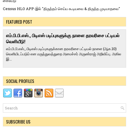
கையேடு
Census HLO APP-இல் "திருத்தம் செய்ய கூடியவை & திருத்த முடியாதவை"
FEATURED POST
எம்.பி.பி.எஸ்., பிடிஎஸ் படிப்புகளுக்கு நாளை தரவரிசை பட்டியல்
வெளியீடு!
எம்.பி.பி.எஸ்., பிடிஎஸ் படிப்புகளுக்கான தரவரிசை பட்டியல் நாளை (ஆக.10)
வெளியிடப்படும் என மருத்துவத்துறை அமைச்சர் அருண்ராஜ் அறிவிப்பு. அகில
இ...
SOCIAL PROFILES
SUBSCRIBE US