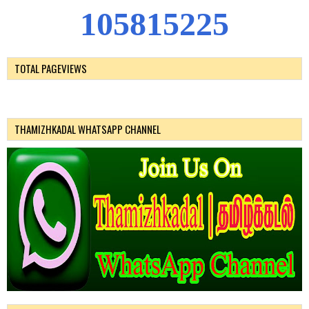
1
0
5
8
1
5
2
2
5
TOTAL PAGEVIEWS
THAMIZHKADAL WHATSAPP CHANNEL