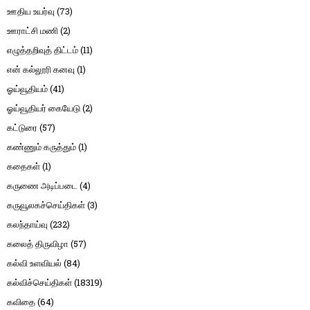
ஊதிய உயர்வு
(73)
ஊராட்சி மணி
(2)
எழுத்தறிவுத் திட்டம்
(11)
என் கல்லூரி கனவு
(1)
ஓய்வூதியம்
(41)
ஓய்வூதியர் கையேடு
(2)
கட்டுரை
(57)
கண்ணும் கருத்தும்
(1)
கதைகள்
(1)
கருணை அடிப்படை
(4)
கருவூலகச்செய்திகள்
(3)
கலந்தாய்வு
(232)
கலைத் திருவிழா
(57)
கல்வி உளவியல்
(84)
கல்விச்செய்திகள்
(18319)
கவிதை
(64)