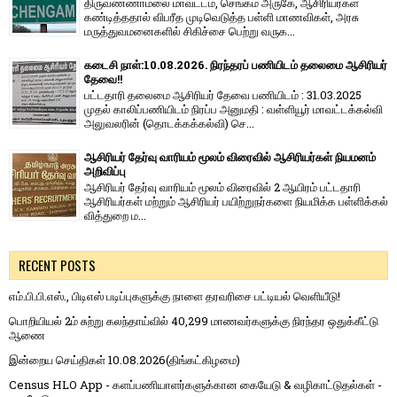
திருவண்ணாமலை மாவட்டம், செங்கம் அருகே, ஆசிரியர்கள்
கண்டித்ததால் விபரீத முடிவெடுத்த பள்ளி மாணவிகள், அரசு
மருத்துவமனைகளில் சிகிச்சை பெற்று வருக...
கடைசி நாள்:10.08.2026. நிரந்தரப் பணியிடம் தலைமை ஆசிரியர்
தேவை!!
பட்டதாரி தலைமை ஆசிரியர் தேவை பணியிடம் : 31.03.2025
முதல் காலிப்பணியிடம் நிரப்ப அனுமதி : வள்ளியூர் மாவட்டக்கல்வி
அலுவலரின் (தொடக்கக்கல்வி) செ...
ஆசிரியர் தேர்வு வாரியம் மூலம் விரைவில் ஆசிரியர்கள் நியமனம்
அறிவிப்பு
ஆசிரியர் தேர்வு வாரி​யம் மூலம் விரை​வில் 2 ஆயிரம் பட்​ட​தாரி
ஆசிரியர்​கள் மற்​றும் ஆசிரியர் பயிற்றுநர்​களை நியமிக்க பள்​ளிக்​கல்​
வித்​துறை ம...
RECENT POSTS
எம்.பி.பி.எஸ்., பிடிஎஸ் படிப்புகளுக்கு நாளை தரவரிசை பட்டியல் வெளியீடு!
பொறியியல் 2ம் சுற்று கலந்தாய்வில் 40,299 மாணவர்களுக்கு நிரந்தர ஒதுக்கீட்டு
ஆணை
இன்றைய செய்திகள் 10.08.2026(திங்கட்கிழமை)
Census HLO App - களப்பணியாளர்களுக்கான கையேடு & வழிகாட்டுதல்கள் -