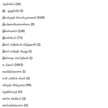
ஆன்மீகம்
(26)
இட ஒதுக்கீடு
(1)
இயக்குநர் செயல்முறைகள்
(948)
இயற்கைவேளாண்மை
(5)
இலக்கணம்
(128)
இலக்கியம்
(70)
இளம் அறிவியல் விஞ்ஞானி
(2)
இளம் கவிஞர் விருது
(1)
இன்றைய செய்திகள்
(1)
உடல்நலம்
(1863)
உதவித்தொகை
(1)
உபரி பணியிடங்கள்
(2)
உள்ளூர் விடுமுறை
(98)
உறுதிமொழி
(11)
ஊக்க ஊதியம்
(2)
ஊக்கத்தொகை
(11)