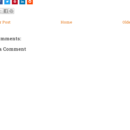
 Post
Home
Old
omments:
 a Comment