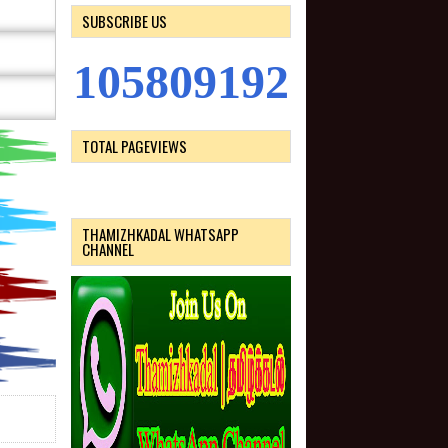
SUBSCRIBE US
1
0
5
8
0
9
1
9
2
TOTAL PAGEVIEWS
THAMIZHKADAL WHATSAPP
CHANNEL