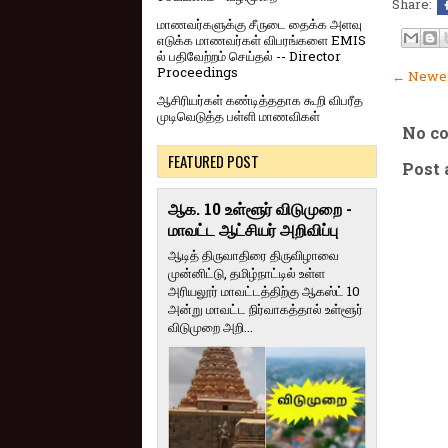
Share:
மாணவர்களுக்கு சீருடை தைக்க அளவு
எடுக்க மாணவர்கள் விபரங்களை EMIS
ல் பதிவேற்றம் செய்தல் -- Director
Proceedings
← Newer
ஆசிரியர்கள் கண்டித்ததாக கூறி விபரீத
முடிவெடுத்த பள்ளி மாணவிகள்
No c
FEATURED POST
Post
ஆக. 10 உள்ளூர் விடுமுறை -
மாவட்ட ஆட்சியர் அறிவிப்பு
ஆடித் திருவாதிரை திருவிழாவை
முன்னிட்டு, தமிழ்நாட்டில் உள்ள
அரியலூர் மாவட்டத்திற்கு ஆகஸ்ட் 10
அன்று மாவட்ட நிர்வாகத்தால் உள்ளூர்
விடுமுறை அறி...