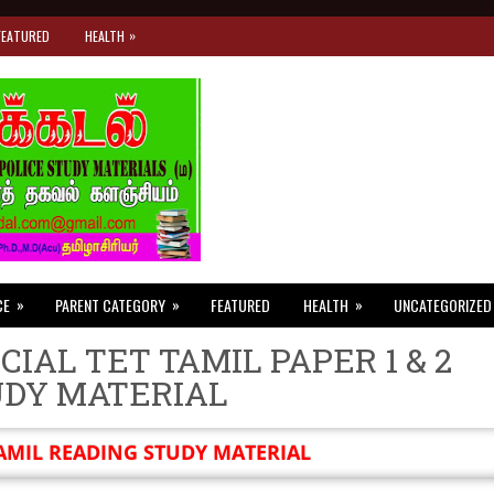
»
FEATURED
HEALTH
»
»
»
CE
PARENT CATEGORY
FEATURED
HEALTH
UNCATEGORIZED
CIAL TET TAMIL PAPER 1 & 2
UDY MATERIAL
AMIL READING STUDY MATERIAL