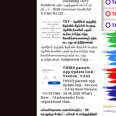
(Including TAPS
⭕ T
Holders) புதிய மருத்துவக் காப்பீட்டு
திட்டம் - 2026 அரசாணை வெளியீடு!
⭕ T
G.O.Ms.No.123 -...
TET - ஆசிரியர் தகுதித்
⭕ T
தேர்வில் தேர்ச்சி பெறாத
ஆசிரியர்களின் பதவி
உயர்வு சார்ந்த எந்த
கோரிக்கைகளையும் ஏற்க
கூடாது-உயர்நீதிமன்றம்
ஆசிரியர் தகுதித் தேர்வில் தேர்ச்சி பெறாத
ஆசிரியர்களின் பதவி உயர்வு சார்ந்த எந்த
கோரிக்கைகளையும் ஏற்க கூடாது-
உயர்நீதிமன்றம் Judgement Copy ...
TNSED parents
App Update link -
Version - 0.0.62
TNSED parents App
Update link - Version
- 0.0.62 New Version
- 0.0.62 Date - 24.06.2026 What's
New.... *Ambassador form
requirement chan...
Home
மக்கள்தொகை கணக்கெடுப்பு - 55
பாலினத்த
வயதுக்கு மேற்பட்டவர்கள் & மாற்றுத்திறன்