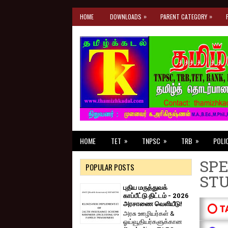
»
»
HOME
DOWNLOADS
PARENT CATEGORY
»
»
»
HOME
TET
TNPSC
TRB
POLI
SPE
POPULAR POSTS
ST
புதிய மருத்துவக்
காப்பீட்டு திட்டம் - 2026
அரசாணை வெளியீடு!
⭕ T
அரசு ஊழியர்கள் &
ஓய்வூதியர்களுக்கான