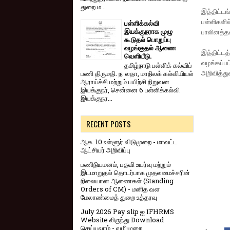
துறை ம...
இத்திட்ட
பள்ளிகளில்
பள்ளிக்கல்வி
இயக்குநராக முழு
பாலினத்தவ
கூடுதல் பொறுப்பு
வழங்குதல் ஆணை
இத்திட்டத
வெளியீடு.
வழங்கப்
தமிழ்நாடு பள்ளிக் கல்விப்
அறிவித்து
பணி திருமதி. ந. லதா, மாநிலக் கல்வியியல்
ஆராய்ச்சி மற்றும் பயிற்சி நிறுவன
இயக்குநர், சென்னை 6 பள்ளிக்கல்வி
இயக்குநர...
RECENT POSTS
ஆக. 10 உள்ளூர் விடுமுறை - மாவட்ட
ஆட்சியர் அறிவிப்பு
பணிநியமனம், பதவி உயர்வு மற்றும்
இடமாறுதல் தொடர்பாக முதலமைச்சரின்
நிலையான ஆணைகள் (Standing
Orders of CM) - மனித வள
மேலாண்மைத் துறை உத்தரவு
July 2026 Pay slip ஐ IFHRMS
Website லிருந்து Download
செய்யலாம் - வழிமுறை