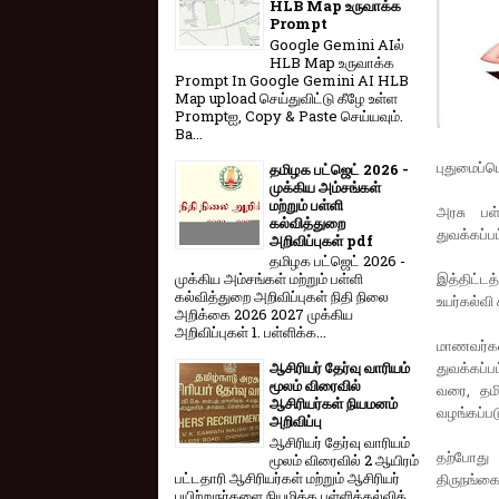
HLB Map உருவாக்க
Prompt
Google Gemini AIல்
HLB Map உருவாக்க
Prompt In Google Gemini AI HLB
Map upload செய்துவிட்டு கீழே உள்ள
Promptஐ, Copy & Paste செய்யவும்.
Ba...
புதுமைப்பெ
தமிழக பட்ஜெட் 2026 -
முக்கிய அம்சங்கள்
மற்றும் பள்ளி
அரசு பள்
கல்வித்துறை
துவக்கப்பட
அறிவிப்புகள் pdf
தமிழக பட்ஜெட் 2026 -
இத்திட்டத
முக்கிய அம்சங்கள் மற்றும் பள்ளி
கல்வித்துறை அறிவிப்புகள் நிதி நிலை
உயர்கல்வி
அறிக்கை 2026 2027 முக்கிய
அறிவிப்புகள் 1. பள்ளிக்க...
மாணவர்கள
துவக்கப்பட
ஆசிரியர் தேர்வு வாரியம்
மூலம் விரைவில்
வரை, தமி
ஆசிரியர்கள் நியமனம்
வழங்கப்பட
அறிவிப்பு
ஆசிரியர் தேர்வு வாரி​யம்
தற்போது
மூலம் விரை​வில் 2 ஆயிரம்
பட்​ட​தாரி ஆசிரியர்​கள் மற்​றும் ஆசிரியர்
திருநங்கைய
பயிற்றுநர்​களை நியமிக்க பள்​ளிக்​கல்​வித்​