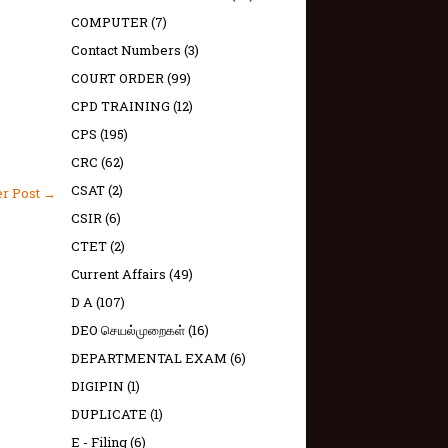
COMPUTER
(7)
Contact Numbers
(3)
COURT ORDER
(99)
CPD TRAINING
(12)
CPS
(195)
CRC
(62)
CSAT
(2)
er Post →
CSIR
(6)
CTET
(2)
Current Affairs
(49)
D A
(107)
DEO செயல்முறைகள்
(16)
DEPARTMENTAL EXAM
(6)
DIGIPIN
(1)
DUPLICATE
(1)
E - Filing
(6)