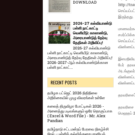
DOWNLOAD
http://tn
செய்யப்ப
இருந்தது.
2026-27 கல்வியாண்டு
பள்ளி நாட்காட்டி
மாணவர்கள
வெளியீடு: காலாண்டு,
சமர்ப்பிக்
அரையாண்டுத் தேர்வு
செய்யப்
தேதிகள் அறிவிப்பு!
விண்ணப்பத
2026-27 கல்வியாண்டு
பள்ளி நாட்காட்டி வெளியீடு: காலாண்டு,
அரையாண்டுத் தேர்வு தேதிகள் அறிவிப்பு!
இளமறிவிய
2026-2027-ஆம் கல்வியாண்டுக்கான
பேர் தரவ
பள்ளி நாட்காட்...
அடங்குவ
விண்ணப்ப
RECENT POSTS
விண்ணப்பத
தமிழக பட்ஜெட் 2026 நிதிநிலை
தரவரிசைப்
அறிக்கையில் முழு விவரங்கள் உள்ளே
கலைத் திருவிழா போட்டிகள் 2026 -
தரவரிசை ப
அனைத்து படிவங்களும் ஒரே தொகுப்பாக
மெஹதப் 2வ
( Excel & Word File ) - Mr. Alex
Pandian
தமிழ்நாடு சட்டமன்றப் பேரவை நிகழ்ச்சி
நிரல் - பள்ளிக் கல்வித்துறை மானியக்