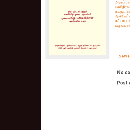
அரசுப் பள
பணிநிரவ
கலந்தாய்வ
ஆசிரியர்
கட்டாய ம
வழங்க த
← Newer
No c
Post