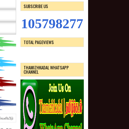
SUBSCRIBE US
1
0
5
7
9
8
2
7
7
TOTAL PAGEVIEWS
THAMIZHKADAL WHATSAPP
CHANNEL
வெளியீடு