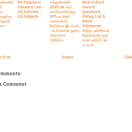
்ளிகளில்
PG Teachers
கல்லூரிகளில்
Best School
ல்
Vacancy List -
2025-26 ஆம்
Award -
ு:
All Districts -
கல்வியாண்டிற்கு
Questions,
களுக்கு
All Subjects
20% கூடுதல்
Rating List &
ாறுதல்
மாணாக்கர்
Mark
டை!
சேர்க்கை இடங்கள்
Allotment -
- உயர்கல்வித் துறை
சிறந்த பள்ளியைத்
அமைச்சர்
தேர்ந்தெடுப்பதற்
அறிவிப்பு
கான மதிப்பீட்டுப்
பட்டியல்
 Post
Home
Old
omments:
 a Comment