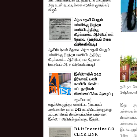
மீது உடன் நடவடிக்கை எடுக்க முதல்வர்
விஜய் ...
அரசு உதவி பெறும்
பள்ளிக்கு நிரந்தர
பணியிடத்திற்கு
கீழ்க்கண்ட ஆசிரியர்கள்
தேவை. (ஊதியம் அரசு
விதிகளின்படி)
ஆசிரியர்கள் தேவை அரசு உதவி பெறும்
பள்ளிக்கு நிரந்தர பணியிடத்திற்கு
கீழ்க்கண்ட ஆசிரியர்கள் தேவை.
(ஊதியம் அரசு விதிகளின்படி)
இஸ்ரோவில் 242
நிர்வாகப் பணி
காலியிடங்கள் -
தமிழக வே
பட்டதாரிகள்
சேர்க்கைக
விண்ணப்பிக்க அழைப்பு
உதவியாளர்,
சுருக்கெழுத்தர் உள்ளிட்ட நிர்வாகப்
இது குற
பணிகளில் உள்ள 242 காலியிடங்களுக்கு
பல்கலைக்
பட்டதாரிகள் விண்ணப்பிக்கலாம் என
விண்ணப்
இஸ்ரோ அறிவித்துள்ளது. இந்தி...
பல்கலைக்
B.Lit Incentive G.O
இடங்களும்
CLICK LINK
பிரிவு,