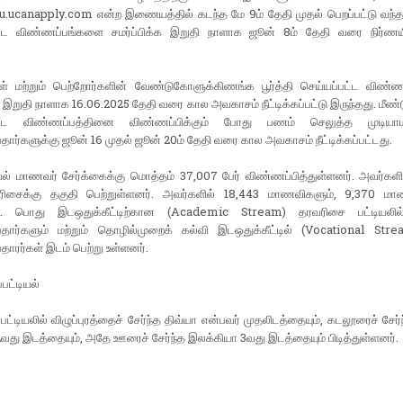
au.ucanapply.com என்ற இணையத்தில் கடந்த மே 9ம் தேதி முதல் பெறப்பட்டு வந்தன
ட்ட விண்ணப்பங்களை சமர்ப்பிக்க இறுதி நாளாக ஜூன் 8ம் தேதி வரை நிர்ணயிக
் மற்றும் பெற்றோர்களின் வேண்டுகோளுக்கிணங்க பூர்த்தி செய்யப்பட்ட விண்
க இறுதி நாளாக 16.06.2025 தேதி வரை கால அவகாசம் நீட்டிக்கப்பட்டு இருந்தது. மீண்டும
பட்ட விண்ணப்பத்தினை விண்ணப்பிக்கும் போது பணம் செலுத்த முடியா
ார்களுக்கு ஜூன் 16 முதல் ஜூன் 20ம் தேதி வரை கால அவகாசம் நீட்டிக்கப்பட்டது.
ல் மாணவர் சேர்க்கைக்கு மொத்தம் 37,007 பேர் விண்ணப்பித்துள்ளனர். அவர்களி
ரிசைக்கு தகுதி பெற்றுள்ளனர். அவர்களில் 18,443 மாணவிகளும், 9,370 மா
ர். பொது இடஒதுக்கீட்டிற்கான (Academic Stream) தரவரிசை பட்டியலில
தார்களும் மற்றும் தொழில்முறைக் கல்வி இடஒதுக்கீட்டில் (Vocational Str
ாரர்கள் இடம் பெற்று உள்ளனர்.
பட்டியல்
ட்டியலில் விழுப்புரத்தைச் சேர்ந்த திவ்யா என்பவர் முதலிடத்தையும், கடலூரைச் சேர
து இடத்தையும், அதே ஊரைச் சேர்ந்த இலக்கியா 3வது இடத்தையும் பிடித்துள்ளனர்.