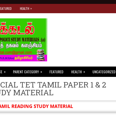
»
FEATURED
HEALTH
»
»
»
CE
PARENT CATEGORY
FEATURED
HEALTH
UNCATEGORIZED
CIAL TET TAMIL PAPER 1 & 2
UDY MATERIAL
AMIL READING STUDY MATERIAL