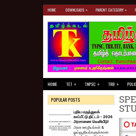
»
»
HOME
DOWNLOADS
PARENT CATEGORY
»
»
»
HOME
TET
TNPSC
TRB
POLI
SPE
POPULAR POSTS
ST
புதிய மருத்துவக்
காப்பீட்டு திட்டம் - 2026
அரசாணை வெளியீடு!
⭕ T
அரசு ஊழியர்கள் &
ஓய்வூதியர்களுக்கான