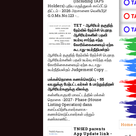
(Including TAPS
⭕ T
Holders) புதிய மருத்துவக் காப்பீட்டு
திட்டம் - 2026 அரசாணை வெளியீடு!
⭕ T
G.O.Ms.No.123 -...
TET - ஆசிரியர் தகுதித்
⭕ T
தேர்வில் தேர்ச்சி பெறாத
ஆசிரியர்களின் பதவி
உயர்வு சார்ந்த எந்த
கோரிக்கைகளையும் ஏற்க
கூடாது-உயர்நீதிமன்றம்
ஆசிரியர் தகுதித் தேர்வில் தேர்ச்சி பெறாத
ஆசிரியர்களின் பதவி உயர்வு சார்ந்த எந்த
கோரிக்கைகளையும் ஏற்க கூடாது-
உயர்நீதிமன்றம் Judgement Copy ...
மக்கள்தொகை கணக்கெடுப்பு - 55
வயதுக்கு மேற்பட்டவர்கள் & மாற்றுத்திறன்
ஆசிரியர்களுக்கு விலக்கு
கன்னியாகுமரி மாவட்டத்தில் மக்கள்
தொகை -2027- Phase (House
Listing Operation) dann
களப்பயிற்சியாளர்களாக-
கணக்கெடுப்பாளர்கள் மற்றும்
கண்காணிப்...
Home
TNSED parents
App Update link -