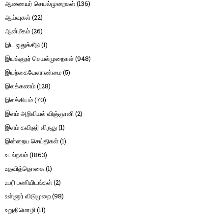
ஆணையர் செயல்முறைகள்
(136)
ஆய்வுகள்
(22)
ஆன்மீகம்
(26)
இட ஒதுக்கீடு
(1)
இயக்குநர் செயல்முறைகள்
(948)
இயற்கைவேளாண்மை
(5)
இலக்கணம்
(128)
இலக்கியம்
(70)
இளம் அறிவியல் விஞ்ஞானி
(2)
இளம் கவிஞர் விருது
(1)
இன்றைய செய்திகள்
(1)
உடல்நலம்
(1863)
உதவித்தொகை
(1)
உபரி பணியிடங்கள்
(2)
உள்ளூர் விடுமுறை
(98)
உறுதிமொழி
(11)