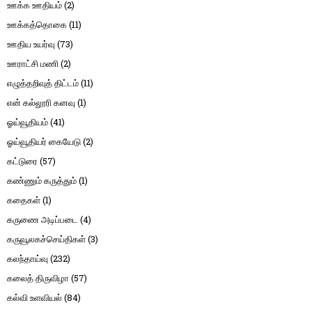
ஊக்க ஊதியம்
(2)
ஊக்கத்தொகை
(11)
ஊதிய உயர்வு
(73)
ஊராட்சி மணி
(2)
எழுத்தறிவுத் திட்டம்
(11)
என் கல்லூரி கனவு
(1)
ஓய்வூதியம்
(41)
ஓய்வூதியர் கையேடு
(2)
கட்டுரை
(57)
கண்ணும் கருத்தும்
(1)
கதைகள்
(1)
கருணை அடிப்படை
(4)
கருவூலகச்செய்திகள்
(3)
கலந்தாய்வு
(232)
கலைத் திருவிழா
(57)
கல்வி உளவியல்
(84)