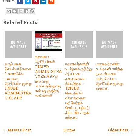
Share:
Related Posts:
தலைமை
ஆசிரியர்கள்
வகுப்பறை
மாணவர்களின்
மாணவர்களின்
TNSED
செயல்பாடுகளை
உடல்நலம் குறித்து
உடல்நலன் சார்ந்த
ADMINISTRA
க் கவனிக்க
அடிப்படை
தகவல்களை
TORS APPஐ
தலைமை
தகவல்களை
பதிவு செய்ய
எவ்வாறு
ஆசிரியர்களுக்கு
திரட்டுதல் -
ஆசிரியர்களுக்கு
பயன்படுத்துவது
TNSED
TNSED
உத்தரவு.
என்பது குறித்த
ADMINISTRA
செயலியில்
காணொளி
TOR APP
விவரங்களை
பதிவேற்றம்
செய்ய மாநிலத்
திட்ட இயக்குநர்
உத்தரவு
← Newer Post
Home
Older Post →