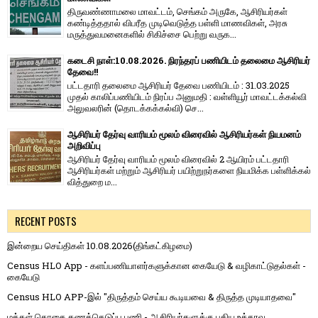
திருவண்ணாமலை மாவட்டம், செங்கம் அருகே, ஆசிரியர்கள்
கண்டித்ததால் விபரீத முடிவெடுத்த பள்ளி மாணவிகள், அரசு
மருத்துவமனைகளில் சிகிச்சை பெற்று வருக...
கடைசி நாள்:10.08.2026. நிரந்தரப் பணியிடம் தலைமை ஆசிரியர்
தேவை!!
பட்டதாரி தலைமை ஆசிரியர் தேவை பணியிடம் : 31.03.2025
முதல் காலிப்பணியிடம் நிரப்ப அனுமதி : வள்ளியூர் மாவட்டக்கல்வி
அலுவலரின் (தொடக்கக்கல்வி) செ...
ஆசிரியர் தேர்வு வாரியம் மூலம் விரைவில் ஆசிரியர்கள் நியமனம்
அறிவிப்பு
ஆசிரியர் தேர்வு வாரி​யம் மூலம் விரை​வில் 2 ஆயிரம் பட்​ட​தாரி
ஆசிரியர்​கள் மற்​றும் ஆசிரியர் பயிற்றுநர்​களை நியமிக்க பள்​ளிக்​கல்​
வித்​துறை ம...
RECENT POSTS
இன்றைய செய்திகள் 10.08.2026(திங்கட்கிழமை)
Census HLO App - களப்பணியாளர்களுக்கான கையேடு & வழிகாட்டுதல்கள் -
கையேடு
Census HLO APP-இல் "திருத்தம் செய்ய கூடியவை & திருத்த முடியாதவை"
மக்கள் தொகை கணக்கெடுப்பு பணி - ஆசிரியர்களுக்கு புதிய உத்தரவு