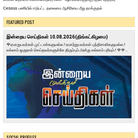
Census பணியில் ஈடுபட்ட தலைமை ஆசிரியை மீது தாக்குதல்
FEATURED POST
இன்றைய செய்திகள் 10.08.2026(திங்கட்கிழமை)
🌹ஏமாறுபவர்கள் முட்டாள்களுமல்ல.! ஏமாற்றுபவர்கள் புத்திசாலிகளுமல்ல.!
எல்லாம் ஒருநாள் செய்தவர்களுக்கே திரும்பும்.அன்று எல்லாம் புரியும்.! 🌹🌹...
SOCIAL PROFILES