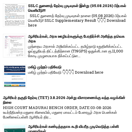
SSLC துணைத் தேர்வு முடிவுகள் இன்று (05.08.2026) பிற்பகல்
வெளியீடு!!!
SSLC துணைத் தேர்வு முடிவுகள் நாளை (05.08.2026) பிற்பகல்
வெளியீடு! SSLC Supplementary Result 👇👇👇 Download
here
ஆசிரியர்கள், அரசு ஊழியர்களுக்கு பேரதிர்ச்சி அளித்த தவெக
அரசு
முந்தைய அரசால் அறிவிக்கப்பட்ட தமிழ்நாடு உறுதிளிக்கப்பட்ட
ஓய்வூதியத் திட்டத்திற்கான (TNGPS) ஒதுக்கீடான ரூ.11,000
கோடி முழுமையாக நீக்கப்பட்டுள...
மகிழ் முற்றம் பதிவேடு
மகிழ் முற்றம் பதிவேடு 👇👇👇👇 Download here
ஆசிரியர் தகுதி தேர்வு (TET) 3.8.2026 அன்று விசாரணைக்கு வந்த வழக்கின்
நிலை
HIGH COURT MADURAI BENCH ORDER, DATE:03-08-2026
உயர்நீதிமன்ற மதுரை கிளையில், மதுரை மாவட்டம் பேரையூர் அரசு பெண்கள்
மேனிலைப்பள்ளி ஆசிரியர் திர...
ஆசிரியர்கள் கண்டித்ததாக கூறி விபரீத முடிவெடுத்த பள்ளி
மாணவிகள்