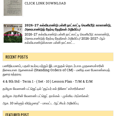
CLICK LINK DOWNLOAD
2026-27 கல்வியாண்டு பள்ளி நாட்காட்டி வெளியீடு: காலாண்டு,
அரையாண்டுத் தேர்வு தேதிகள் அறிவிப்பு!
2026-27 கல்வியாண்டு பள்ளி நாட்காட்டி வெளியீடு: காலாண்டு,
அரையாண்டுத் தேர்வு தேதிகள் அறிவிப்பு! 2026-2027-ஆம்
கல்வியாண்டுக்கான பள்ளி நாட்காட்...
RECENT POSTS
பணிநியமனம், பதவி உயர்வு மற்றும் இடமாறுதல் தொடர்பாக முதலமைச்சரின்
நிலையான ஆணைகள் (Standing Orders of CM) - மனித வள மேலாண்மைத்
துறை உத்தரவு
4 & 5th Std - Term 1 - ( Set - 10 ) Lesson Plan - T/M & E/M
தமிழக வேளாண் பட்ஜெட்டில் 'சூப்பர் எல் நினோ' எச்சரிக்கை!
தமிழக அரசின் வேளாண் பட்ஜெட் தாக்கல் - முக்கிய அம்சங்கள்:
ஆக. 10 உள்ளூர் விடுமுறை" - மாவட்ட ஆட்சியர் அறிவிப்பு
FEATURED POST