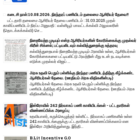
கடைசி நாள்:10.08.2026. நிரந்தரப் பணியிடம் தலைமை ஆசிரியர் தேவை!!
பட்டதாரி தலைமை ஆசிரியர் தேவை பணியிடம் : 31.03.2025 முதல்
காலிப்பணியிடம் நிரப்ப அனுமதி : வள்ளியூர் மாவட்டக்கல்வி அலுவலரின்
(தொடக்கக்கல்வி) செ...
நிறைவேற்ற முடியும் என்ற ஆசிரியர்களின் கோரிக்கைக்கு முதல்வர்
கிரீன் சிக்னல்; பட்டியலிடவும் கல்வித்துறைக்கு உத்தரவு
கல்வித்துறையால் நிறைவேற்ற முடியும் அளவில் உள்ள, ஆசிரியர்கள்
கோரிக்கைகளை பட்டியலிட்டு அவற்றின் மீது உடன் நடவடிக்கை
எடுக்க முதல்வர் விஜய் ...
அரசு உதவி பெறும் பள்ளிக்கு நிரந்தர பணியிடத்திற்கு கீழ்க்கண்ட
ஆசிரியர்கள் தேவை. (ஊதியம் அரசு விதிகளின்படி)
ஆசிரியர்கள் தேவை அரசு உதவி பெறும் பள்ளிக்கு நிரந்தர
பணியிடத்திற்கு கீழ்க்கண்ட ஆசிரியர்கள் தேவை. (ஊதியம் அரசு
விதிகளின்படி)
இஸ்ரோவில் 242 நிர்வாகப் பணி காலியிடங்கள் - பட்டதாரிகள்
விண்ணப்பிக்க அழைப்பு
உதவியாளர், சுருக்கெழுத்தர் உள்ளிட்ட நிர்வாகப் பணிகளில் உள்ள
242 காலியிடங்களுக்கு பட்டதாரிகள் விண்ணப்பிக்கலாம் என
இஸ்ரோ அறிவித்துள்ளது. இந்தி...
B.Lit Incentive G.O