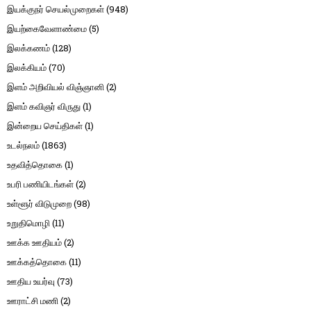
இயக்குநர் செயல்முறைகள்
(948)
இயற்கைவேளாண்மை
(5)
இலக்கணம்
(128)
இலக்கியம்
(70)
இளம் அறிவியல் விஞ்ஞானி
(2)
இளம் கவிஞர் விருது
(1)
இன்றைய செய்திகள்
(1)
உடல்நலம்
(1863)
உதவித்தொகை
(1)
உபரி பணியிடங்கள்
(2)
உள்ளூர் விடுமுறை
(98)
உறுதிமொழி
(11)
ஊக்க ஊதியம்
(2)
ஊக்கத்தொகை
(11)
ஊதிய உயர்வு
(73)
ஊராட்சி மணி
(2)