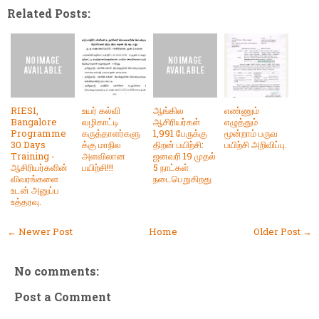
Related Posts:
RIESI,
உயர் கல்வி
ஆங்கில
எண்ணும்
Bangalore
வழிகாட்டி
ஆசிரியர்கள்
எழுத்தும்
Programme
கருத்தாளர்களு
1,991 பேருக்கு
மூன்றாம் பருவ
30 Days
க்கு மாநில
திறன் பயிற்சி:
பயிற்சி அறிவிப்பு.
Training -
அளவிலான
ஜனவரி 19 முதல்
ஆசிரியர்களின்
பயிற்சி!!!
5 நாட்கள்
விவரங்களை
நடைபெறுகிறது
உடன் அனுப்ப
உத்தரவு.
← Newer Post
Home
Older Post →
No comments:
Post a Comment