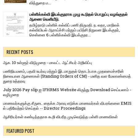
வித்​துறை ம...
பள்ளிக்கல்வி இயக்குநராக முழு கூடுதல் பொறுப்பு வழங்குதல்
ஆணை வெளியீடு.
தமிழ்நாடு பள்ளிக் கல்விப் பணி திருமதி. ந. லதா, மாநிலக்
கல்வியியல் ஆராய்ச்சி மற்றும் பயிற்சி நிறுவன இயக்குநர்,
சென்னை 6 பள்ளிக்கல்வி இயக்குநர...
RECENT POSTS
ஆக. 10 உள்ளூர் விடுமுறை - மாவட்ட ஆட்சியர் அறிவிப்பு
பணிநியமனம், பதவி உயர்வு மற்றும் இடமாறுதல் தொடர்பாக முதலமைச்சரின்
நிலையான ஆணைகள் (Standing Orders of CM) - மனித வள மேலாண்மைத்
துறை உத்தரவு
July 2026 Pay slip ஐ IFHRMS Website லிருந்து Download செய்யலாம் -
வழிமுறை
மாணவர்களுக்கு சீருடை தைக்க அளவு எடுக்க மாணவர்கள் விபரங்களை EMIS
ல் பதிவேற்றம் செய்தல் -- Director Proceedings
ஆசிரியர்கள் கண்டித்ததாக கூறி விபரீத முடிவெடுத்த பள்ளி மாணவிகள்
FEATURED POST