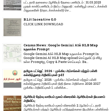
பட்டதாரி தலைமை ஆசிரியர் தேவை பணியிடம் : 31.03.2025
முதல் காலிப்பணியிடம் நிரப்ப அனுமதி : வள்ளியூர் மாவட்டக்கல்வி
அலுவலரின் (தொடக்கக்கல்வி) செ...
B.Lit Incentive G.O
CLICK LINK DOWNLOAD
Census News : Google Gemini AIல் HLB Map
உருவாக்க Prompt
Google Gemini AIல் HLB Map உருவாக்க Prompt In
Google Gemini AI HLB Map upload செய்துவிட்டு கீழே
உள்ள Promptஐ, Copy & Paste செய்யவும். Ba...
தமிழக பட்ஜெட் 2026 - முக்கிய அம்சங்கள் மற்றும் பள்ளி
கல்வித்துறை அறிவிப்புகள் pdf
தமிழக பட்ஜெட் 2026 - முக்கிய அம்சங்கள் மற்றும் பள்ளி
கல்வித்துறை அறிவிப்புகள் நிதி நிலை அறிக்கை 2026 2027
முக்கிய அறிவிப்புகள் 1. பள்ளிக்க...
ஆசிரியர் தேர்வு வாரியம் மூலம் விரைவில் ஆசிரியர்கள் நியமனம்
அறிவிப்பு
ஆசிரியர் தேர்வு வாரி​யம் மூலம் விரை​வில் 2 ஆயிரம் பட்​ட​தாரி
ஆசிரியர்​கள் மற்​றும் ஆசிரியர் பயிற்றுநர்​களை நியமிக்க பள்​ளிக்​கல்​