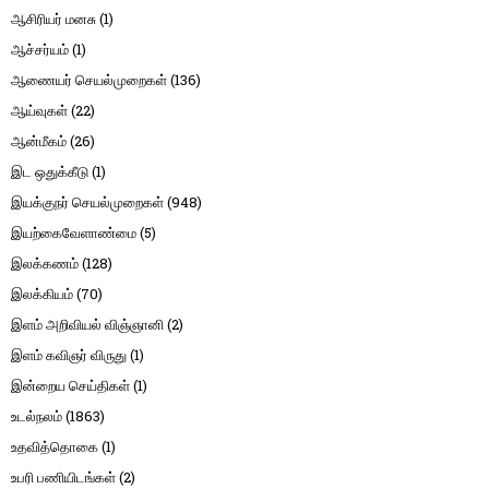
ஆசிரியர் மனசு
(1)
ஆச்சர்யம்
(1)
ஆணையர் செயல்முறைகள்
(136)
ஆய்வுகள்
(22)
ஆன்மீகம்
(26)
இட ஒதுக்கீடு
(1)
இயக்குநர் செயல்முறைகள்
(948)
இயற்கைவேளாண்மை
(5)
இலக்கணம்
(128)
இலக்கியம்
(70)
இளம் அறிவியல் விஞ்ஞானி
(2)
இளம் கவிஞர் விருது
(1)
இன்றைய செய்திகள்
(1)
உடல்நலம்
(1863)
உதவித்தொகை
(1)
உபரி பணியிடங்கள்
(2)