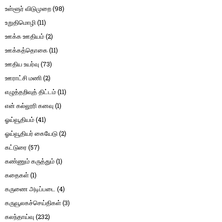
உள்ளூர் விடுமுறை
(98)
உறுதிமொழி
(11)
ஊக்க ஊதியம்
(2)
ஊக்கத்தொகை
(11)
ஊதிய உயர்வு
(73)
ஊராட்சி மணி
(2)
எழுத்தறிவுத் திட்டம்
(11)
என் கல்லூரி கனவு
(1)
ஓய்வூதியம்
(41)
ஓய்வூதியர் கையேடு
(2)
கட்டுரை
(57)
கண்ணும் கருத்தும்
(1)
கதைகள்
(1)
கருணை அடிப்படை
(4)
கருவூலகச்செய்திகள்
(3)
கலந்தாய்வு
(232)