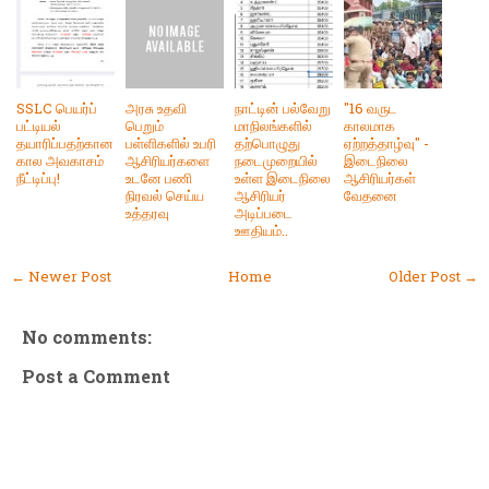
SSLC பெயர்ப்
அரசு உதவி
நாட்டின் பல்வேறு
"16 வருட
பட்டியல்
பெறும்
மாநிலங்களில்
காலமாக
தயாரிப்பதற்கான
பள்ளிகளில் உபரி
தற்பொழுது
ஏற்றத்தாழ்வு" -
கால அவகாசம்
ஆசிரியர்களை
நடைமுறையில்
இடைநிலை
நீட்டிப்பு!
உடனே பணி
உள்ள இடைநிலை
ஆசிரியர்கள்
நிரவல் செய்ய
ஆசிரியர்
வேதனை
உத்தரவு
அடிப்படை
ஊதியம்..
← Newer Post
Home
Older Post →
No comments:
Post a Comment