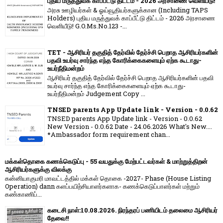
புதிய மருத்துவக் காப்பீட்டு திட்டம் - 2026 அரசாணை வெளியீடு!
அரசு ஊழியர்கள் & ஓய்வூதியர்களுக்கான (Including TAPS
Holders) புதிய மருத்துவக் காப்பீட்டு திட்டம் - 2026 அரசாணை
வெளியீடு! G.O.Ms.No.123 -...
TET - ஆசிரியர் தகுதித் தேர்வில் தேர்ச்சி பெறாத ஆசிரியர்களின்
பதவி உயர்வு சார்ந்த எந்த கோரிக்கைகளையும் ஏற்க கூடாது-
உயர்நீதிமன்றம்
ஆசிரியர் தகுதித் தேர்வில் தேர்ச்சி பெறாத ஆசிரியர்களின் பதவி
உயர்வு சார்ந்த எந்த கோரிக்கைகளையும் ஏற்க கூடாது-
உயர்நீதிமன்றம் Judgement Copy ...
TNSED parents App Update link - Version - 0.0.62
TNSED parents App Update link - Version - 0.0.62
New Version - 0.0.62 Date - 24.06.2026 What's New....
*Ambassador form requirement chan...
மக்கள்தொகை கணக்கெடுப்பு - 55 வயதுக்கு மேற்பட்டவர்கள் & மாற்றுத்திறன்
ஆசிரியர்களுக்கு விலக்கு
கன்னியாகுமரி மாவட்டத்தில் மக்கள் தொகை -2027- Phase (House Listing
Operation) dann களப்பயிற்சியாளர்களாக- கணக்கெடுப்பாளர்கள் மற்றும்
கண்காணிப்...
கடைசி நாள்:10.08.2026. நிரந்தரப் பணியிடம் தலைமை ஆசிரியர்
தேவை!!