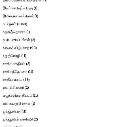
இளம் அறிவியல் விஞ்ஞானி
(2)
இளம் கவிஞர் விருது
(1)
இன்றைய செய்திகள்
(1)
உடல்நலம்
(1863)
உதவித்தொகை
(1)
உபரி பணியிடங்கள்
(2)
உள்ளூர் விடுமுறை
(98)
உறுதிமொழி
(11)
ஊக்க ஊதியம்
(2)
ஊக்கத்தொகை
(11)
ஊதிய உயர்வு
(73)
ஊராட்சி மணி
(2)
எழுத்தறிவுத் திட்டம்
(11)
என் கல்லூரி கனவு
(1)
ஓய்வூதியம்
(41)
ஓய்வூதியர் கையேடு
(2)