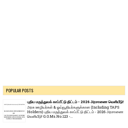
POPULAR POSTS
புதிய மருத்துவக் காப்பீட்டு திட்டம் - 2026 அரசாணை வெளியீடு!
அரசு ஊழியர்கள் & ஓய்வூதியர்களுக்கான (Including TAPS
Holders) புதிய மருத்துவக் காப்பீட்டு திட்டம் - 2026 அரசாணை
வெளியீடு! G.O.Ms.No.123 -...