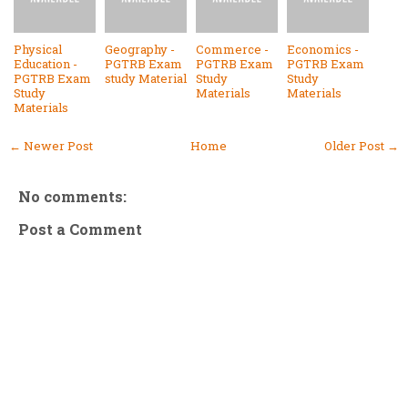
Physical
Geography -
Commerce -
Economics -
Education -
PGTRB Exam
PGTRB Exam
PGTRB Exam
PGTRB Exam
study Material
Study
Study
Study
Materials
Materials
Materials
← Newer Post
Home
Older Post →
No comments:
Post a Comment