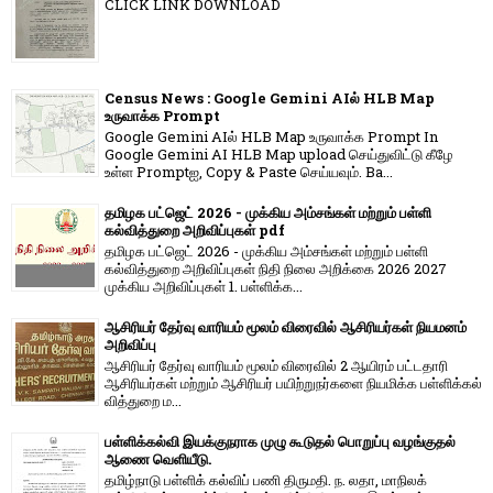
CLICK LINK DOWNLOAD
Census News : Google Gemini AIல் HLB Map
உருவாக்க Prompt
Google Gemini AIல் HLB Map உருவாக்க Prompt In
Google Gemini AI HLB Map upload செய்துவிட்டு கீழே
உள்ள Promptஐ, Copy & Paste செய்யவும். Ba...
தமிழக பட்ஜெட் 2026 - முக்கிய அம்சங்கள் மற்றும் பள்ளி
கல்வித்துறை அறிவிப்புகள் pdf
தமிழக பட்ஜெட் 2026 - முக்கிய அம்சங்கள் மற்றும் பள்ளி
கல்வித்துறை அறிவிப்புகள் நிதி நிலை அறிக்கை 2026 2027
முக்கிய அறிவிப்புகள் 1. பள்ளிக்க...
ஆசிரியர் தேர்வு வாரியம் மூலம் விரைவில் ஆசிரியர்கள் நியமனம்
அறிவிப்பு
ஆசிரியர் தேர்வு வாரி​யம் மூலம் விரை​வில் 2 ஆயிரம் பட்​ட​தாரி
ஆசிரியர்​கள் மற்​றும் ஆசிரியர் பயிற்றுநர்​களை நியமிக்க பள்​ளிக்​கல்​
வித்​துறை ம...
பள்ளிக்கல்வி இயக்குநராக முழு கூடுதல் பொறுப்பு வழங்குதல்
ஆணை வெளியீடு.
தமிழ்நாடு பள்ளிக் கல்விப் பணி திருமதி. ந. லதா, மாநிலக்