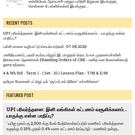
கல்வியியல் ஆராய்ச்சி மற்றும் பயிற்சி நிறுவன இயக்குநர்,
சென்னை 6 பள்ளிக்கல்வி இயக்குநர...
RECENT POSTS
UPI பரிவர்த்தனை: இனி வங்கிகள் கட்டணம் வசூலிக்கலாம்... யாருக்கு என்ன
பாதிப்பு?
பள்ளி காலை வழிபாட்டு செயல்பாடுகள் -07.08.2026
பணிநியமனம், பதவி உயர்வு மற்றும் இடமாறுதல் தொடர்பாக முதலமைச்சரின்
நிலையான ஆணைகள் (Standing Orders of CM) - மனித வள மேலாண்மைத்
துறை உத்தரவு
4 & 5th Std - Term 1 - ( Set - 10 ) Lesson Plan - T/M & E/M
தமிழக வேளாண் பட்ஜெட்டில் 'சூப்பர் எல் நினோ' எச்சரிக்கை!
FEATURED POST
UPI பரிவர்த்தனை: இனி வங்கிகள் கட்டணம் வசூலிக்கலாம்...
யாருக்கு என்ன பாதிப்பு?
` யுபிஐ மூலம் ரூ.2,000-க்கு மேல் மேற்​கொள்​ளப்​படும் வணி​கப் பரிவர்த்​தனை​
களுக்கு 0.25% முதல் 0.4% வரை கட்​ட​ணம் (எம்​டிஆர் - வணி​கர் தள்​ளு...