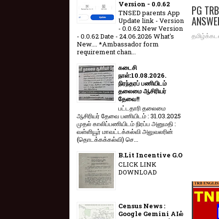
Version - 0.0.62
PG TRB
TNSED parents App
ANSWE
Update link - Version
- 0.0.62 New Version
தமிழ்க்கட
- 0.0.62 Date - 24.06.2026 What's
New.... *Ambassador form
requirement chan...
கடைசி
நாள்:10.08.2026.
நிரந்தரப் பணியிடம்
தலைமை ஆசிரியர்
தேவை!!
பட்டதாரி தலைமை
ஆசிரியர் தேவை பணியிடம் : 31.03.2025
முதல் காலிப்பணியிடம் நிரப்ப அனுமதி :
வள்ளியூர் மாவட்டக்கல்வி அலுவலரின்
(தொடக்கக்கல்வி) செ...
B.Lit Incentive G.O
CLICK LINK
DOWNLOAD
Census News :
Google Gemini AIல்