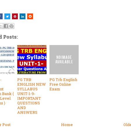
d Posts:
-
PG TRB
PG Trb English
ENGLISH NEW
Free Online
nt
SYLLABUS
Exam
n Bank (
UNIT-1-9-
 Level
IMPORTANT
s )
QUESTIONS
AND
ANSWERS
 Post
Home
Old