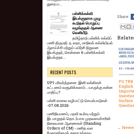
துறை ம...
பள்ளிக்கல்வி
Share:
இயக்குநராக முழு
கூடுதல் பொறுப்பு
வழங்குதல் ஆணை
வெளியீடு.
Relate
தமிழ்நாடு பள்ளிக் கல்விப்
பணி திருமதி. ந. லதா, மாநிலக் கல்வியியல்
ஆராய்ச்சி மற்றும் பயிற்சி நிறுவன
இயக்குநர், சென்னை 6 பள்ளிக்கல்வி
இயக்குநர...
RECENT POSTS
PG TRB 
UPI பரிவர்த்தனை: இனி வங்கிகள்
English
கட்டணம் வசூலிக்கலாம்... யாருக்கு என்ன
Importa
பாதிப்பு?
Questio
பள்ளி காலை வழிபாட்டு செயல்பாடுகள்
Surface
-07.08.2026
Question
பணிநியமனம், பதவி உயர்வு மற்றும்
இடமாறுதல் தொடர்பாக முதலமைச்சரின்
நிலையான ஆணைகள் (Standing
← Newer
Orders of CM) - மனித வள
மேலாண்மைத் துறை உத்தரவு