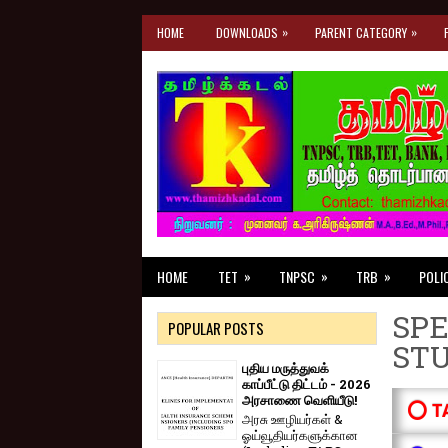
»
»
HOME
DOWNLOADS
PARENT CATEGORY
»
»
»
HOME
TET
TNPSC
TRB
POLI
SPE
POPULAR POSTS
ST
புதிய மருத்துவக்
காப்பீட்டு திட்டம் - 2026
அரசாணை வெளியீடு!
⭕ T
அரசு ஊழியர்கள் &
ஓய்வூதியர்களுக்கான