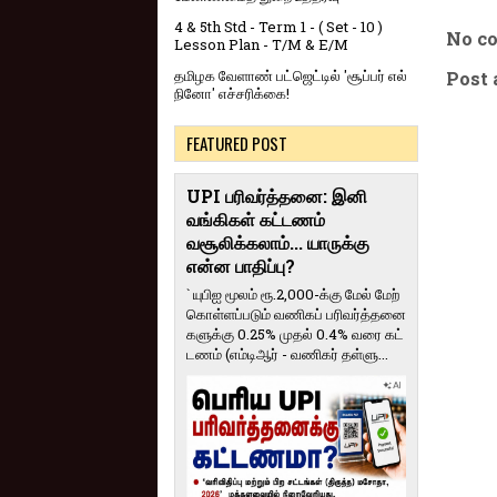
4 & 5th Std - Term 1 - ( Set - 10 )
No c
Lesson Plan - T/M & E/M
தமிழக வேளாண் பட்ஜெட்டில் 'சூப்பர் எல்
Post
நினோ' எச்சரிக்கை!
FEATURED POST
UPI பரிவர்த்தனை: இனி
வங்கிகள் கட்டணம்
வசூலிக்கலாம்... யாருக்கு
என்ன பாதிப்பு?
` யுபிஐ மூலம் ரூ.2,000-க்கு மேல் மேற்​
கொள்​ளப்​படும் வணி​கப் பரிவர்த்​தனை​
களுக்கு 0.25% முதல் 0.4% வரை கட்​
ட​ணம் (எம்​டிஆர் - வணி​கர் தள்​ளு...