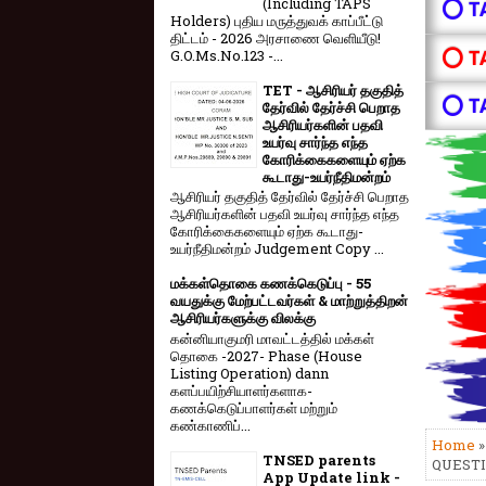
(Including TAPS
⭕ T
Holders) புதிய மருத்துவக் காப்பீட்டு
திட்டம் - 2026 அரசாணை வெளியீடு!
⭕ T
G.O.Ms.No.123 -...
TET - ஆசிரியர் தகுதித்
⭕ T
தேர்வில் தேர்ச்சி பெறாத
ஆசிரியர்களின் பதவி
உயர்வு சார்ந்த எந்த
கோரிக்கைகளையும் ஏற்க
கூடாது-உயர்நீதிமன்றம்
ஆசிரியர் தகுதித் தேர்வில் தேர்ச்சி பெறாத
ஆசிரியர்களின் பதவி உயர்வு சார்ந்த எந்த
கோரிக்கைகளையும் ஏற்க கூடாது-
உயர்நீதிமன்றம் Judgement Copy ...
மக்கள்தொகை கணக்கெடுப்பு - 55
வயதுக்கு மேற்பட்டவர்கள் & மாற்றுத்திறன்
ஆசிரியர்களுக்கு விலக்கு
கன்னியாகுமரி மாவட்டத்தில் மக்கள்
தொகை -2027- Phase (House
Listing Operation) dann
களப்பயிற்சியாளர்களாக-
கணக்கெடுப்பாளர்கள் மற்றும்
கண்காணிப்...
Home
TNSED parents
QUEST
App Update link -