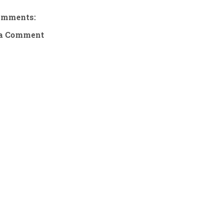
omments:
 a Comment