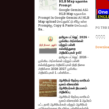
HLB Map உருவாக்க
Prompt
Google Gemini AIல்
HLB Map உருவாக்க
Prompt In Google Gemini AI HLB
Map upload செய்துவிட்டு கீழே உள்ள
Promptஐ, Copy & Paste செய்யவும்.
PG TRB
Ba...
தமிழக பட்ஜெட் 2026 -
👇👇👇👇
முக்கிய அம்சங்கள்
மற்றும் பள்ளி
Downloa
கல்வித்துறை
அறிவிப்புகள் pdf
தமிழக பட்ஜெட் 2026 -
முக்கிய அம்சங்கள் மற்றும் பள்ளி
கல்வித்துறை அறிவிப்புகள் நிதி நிலை
அறிக்கை 2026 2027 முக்கிய
அறிவிப்புகள் 1. பள்ளிக்க...
ஆசிரியர் தேர்வு வாரியம்
மூலம் விரைவில்
ஆசிரியர்கள் நியமனம்
அறிவிப்பு
ஆசிரியர் தேர்வு வாரி​யம்
மூலம் விரை​வில் 2 ஆயிரம்
பட்​ட​தாரி ஆசிரியர்​கள் மற்​றும் ஆசிரியர்
பயிற்றுநர்​களை நியமிக்க பள்​ளிக்​கல்​வித்​