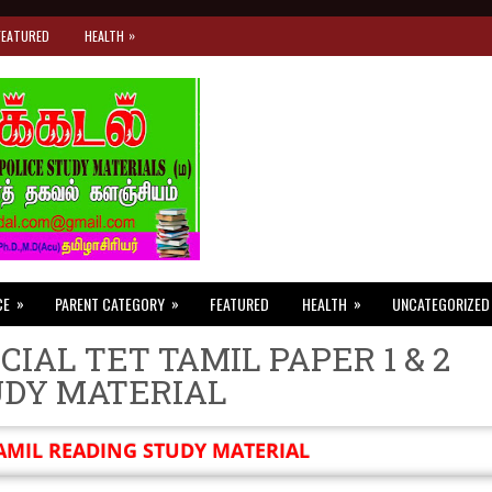
»
FEATURED
HEALTH
»
»
»
CE
PARENT CATEGORY
FEATURED
HEALTH
UNCATEGORIZED
CIAL TET TAMIL PAPER 1 & 2
UDY MATERIAL
AMIL READING STUDY MATERIAL