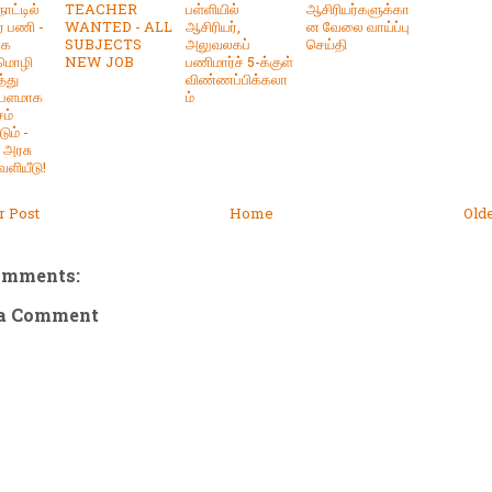
ாட்டில்
TEACHER
பள்ளியில்
ஆசிரியர்களுக்கா
் பணி -
WANTED - ALL
ஆசிரியர்,
ன வேலை வாய்ப்பு
ாக
SUBJECTS
அலுவலகப்
செய்தி
 மொழி
NEW JOB
பணிமார்ச் 5-க்குள்
த்து
விண்ணப்பிக்கலா
ம்பளமாக
ம்
ம்
ும் -
ு அரசு
ெளியீடு!
 Post
Home
Old
omments:
 a Comment