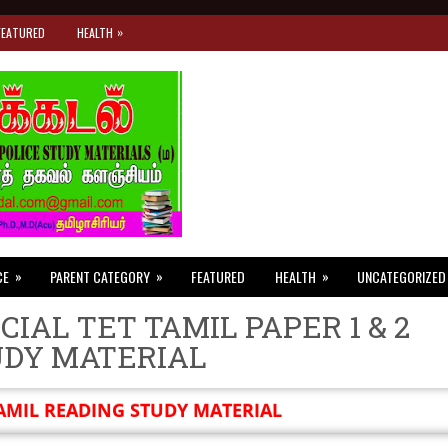
»
FEATURED
HEALTH
»
»
»
CE
PARENT CATEGORY
FEATURED
HEALTH
UNCATEGORIZED
CIAL TET TAMIL PAPER 1 & 2
UDY MATERIAL
AMIL READING STUDY MATERIAL