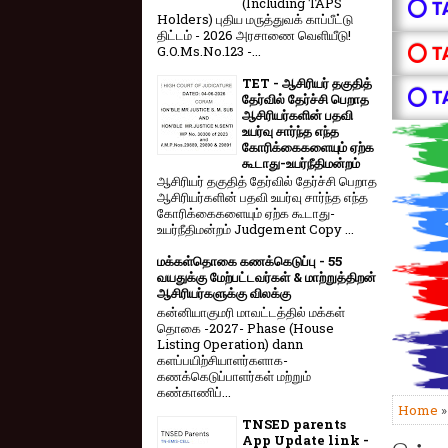
(Including TAPS
⭕ T
Holders) புதிய மருத்துவக் காப்பீட்டு
திட்டம் - 2026 அரசாணை வெளியீடு!
⭕ T
G.O.Ms.No.123 -...
TET - ஆசிரியர் தகுதித்
⭕ T
தேர்வில் தேர்ச்சி பெறாத
ஆசிரியர்களின் பதவி
உயர்வு சார்ந்த எந்த
கோரிக்கைகளையும் ஏற்க
கூடாது-உயர்நீதிமன்றம்
ஆசிரியர் தகுதித் தேர்வில் தேர்ச்சி பெறாத
ஆசிரியர்களின் பதவி உயர்வு சார்ந்த எந்த
கோரிக்கைகளையும் ஏற்க கூடாது-
உயர்நீதிமன்றம் Judgement Copy ...
மக்கள்தொகை கணக்கெடுப்பு - 55
வயதுக்கு மேற்பட்டவர்கள் & மாற்றுத்திறன்
ஆசிரியர்களுக்கு விலக்கு
கன்னியாகுமரி மாவட்டத்தில் மக்கள்
தொகை -2027- Phase (House
Listing Operation) dann
களப்பயிற்சியாளர்களாக-
கணக்கெடுப்பாளர்கள் மற்றும்
கண்காணிப்...
Home
TNSED parents
App Update link -