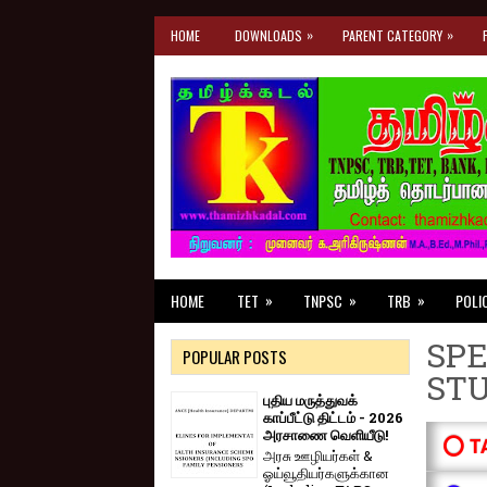
»
»
HOME
DOWNLOADS
PARENT CATEGORY
»
»
»
HOME
TET
TNPSC
TRB
POLI
SPE
POPULAR POSTS
ST
புதிய மருத்துவக்
காப்பீட்டு திட்டம் - 2026
அரசாணை வெளியீடு!
⭕ T
அரசு ஊழியர்கள் &
ஓய்வூதியர்களுக்கான