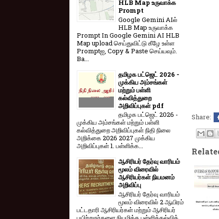
HLB Map உருவாக்க
Prompt
Google Gemini AIல்
HLB Map உருவாக்க
Prompt In Google Gemini AI HLB
Map upload செய்துவிட்டு கீழே உள்ள
Promptஐ, Copy & Paste செய்யவும்.
Ba...
தமிழக பட்ஜெட் 2026 -
முக்கிய அம்சங்கள்
மற்றும் பள்ளி
கல்வித்துறை
அறிவிப்புகள் pdf
தமிழக பட்ஜெட் 2026 -
Share:
முக்கிய அம்சங்கள் மற்றும் பள்ளி
கல்வித்துறை அறிவிப்புகள் நிதி நிலை
அறிக்கை 2026 2027 முக்கிய
அறிவிப்புகள் 1. பள்ளிக்க...
Relate
ஆசிரியர் தேர்வு வாரியம்
மூலம் விரைவில்
ஆசிரியர்கள் நியமனம்
அறிவிப்பு
ஆசிரியர் தேர்வு வாரி​யம்
மூலம் விரை​வில் 2 ஆயிரம்
பட்​ட​தாரி ஆசிரியர்​கள் மற்​றும் ஆசிரியர்
பயிற்றுநர்​களை நியமிக்க பள்​ளிக்​கல்​வித்​