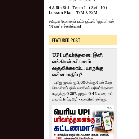
4 & 5th Std - Term 1 - ( Set - 10 )
Lesson Plan - T/M & E/M
தமிழக வேளாண் பட்ஜெட்டில் 'சூப்பர் எல்
நினோ' எச்சரிக்கை!
FEATURED POST
UPI பரிவர்த்தனை: இனி
வங்கிகள் கட்டணம்
வசூலிக்கலாம்... யாருக்கு
என்ன பாதிப்பு?
` யுபிஐ மூலம் ரூ.2,000-க்கு மேல் மேற்​
கொள்​ளப்​படும் வணி​கப் பரிவர்த்​தனை​
களுக்கு 0.25% முதல் 0.4% வரை கட்​
ட​ணம் (எம்​டிஆர் - வணி​கர் தள்​ளு...