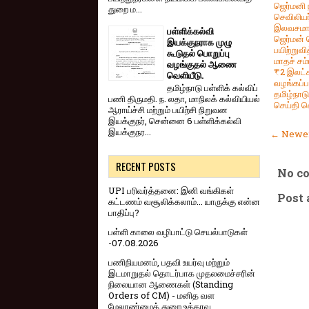
ஜெர்மனி ந
துறை ம...
செவிலியர
இலவசம
பள்ளிக்கல்வி
ஜெர்மன்
இயக்குநராக முழு
பயிற்றுவி
கூடுதல் பொறுப்பு
மாதச் ச
வழங்குதல் ஆணை
₹2 இலட்ச
வெளியீடு.
வழங்கப்பட
தமிழ்நாடு பள்ளிக் கல்விப்
தமிழ்நாட
பணி திருமதி. ந. லதா, மாநிலக் கல்வியியல்
செய்தி வ
ஆராய்ச்சி மற்றும் பயிற்சி நிறுவன
இயக்குநர், சென்னை 6 பள்ளிக்கல்வி
இயக்குநர...
← Newer
RECENT POSTS
No c
UPI பரிவர்த்தனை: இனி வங்கிகள்
Post
கட்டணம் வசூலிக்கலாம்... யாருக்கு என்ன
பாதிப்பு?
பள்ளி காலை வழிபாட்டு செயல்பாடுகள்
-07.08.2026
பணிநியமனம், பதவி உயர்வு மற்றும்
இடமாறுதல் தொடர்பாக முதலமைச்சரின்
நிலையான ஆணைகள் (Standing
Orders of CM) - மனித வள
மேலாண்மைத் துறை உத்தரவு