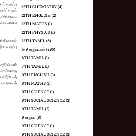
9-ம் வகுப்பு
12TH CHEMISTRY
(4)
றன்’ எனும்
12TH ENGLISH
(2)
படுத்​தப்பட
தொடங்​கப்​
12TH MATHS
(1)
12TH PHYSICS
(1)
​கிலம் மற்​
12TH TAMIL
(6)
. வகுப்​பு​
6-9 வகுப்புகள்
(295)
6TH TAMIL
(1)
மதிப்​பெண்​
7TH TAMIL
(1)
் செய்​வதை​
8TH ENGLISH
(3)
ற்சி புத்​
​பாக செயல்​
8TH MATHS
(1)
8TH SCIENCE
(1)
8TH SOCIAL SCIENCE
(2)
8TH TAMIL
(2)
9 வகுப்பு
(8)
9TH SCIENCE
(1)
9TH SOCIAL SCIENCE
(2)