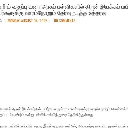
் 9-ம் வகுப்பு வரை அரசுப் பள்ளிகளில் திறன் இயக்கப் பயி
களுக்கு வாரம்தோறும் தேர்வு நடத்த உத்தரவு
ல்
MONDAY, AUGUST 04, 2025
NO COMMENTS
​ளி​களில் திறன் இயக்​கத்​தில் பயிற்சி பெறும் மாணவர்​களுக்கு வாரம்​தோறும் வெள்​ளிக்​
​தப்பட வேண்​டும் என்று பள்​ளிக்​ கல்​வித் துறை தெரி​வித்​துள்​ளது.
பாக பள்​ளிக் கல்​வித் துறை இயக்​குநரகம் சார்​பில், அனைத்து மாவட்ட முதன்​மைக் 