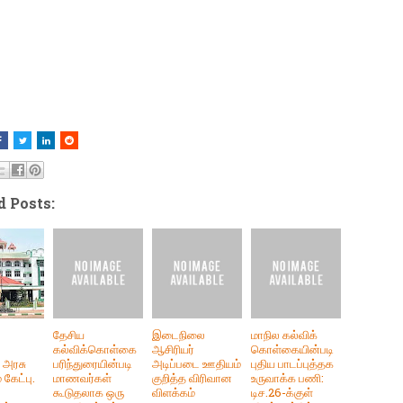
d Posts:
தேசிய
இடைநிலை
மாநில கல்விக்
கல்விக்கொள்கை
ஆசிரியர்
கொள்கையின்படி
ு அரசு
பரிந்துரையின்படி
அடிப்படை ஊதியம்
புதிய பாடப்புத்தக
கேட்பு.
மாணவர்கள்
குறித்த விரிவான
உருவாக்க பணி:
கூடுதலாக ஒரு
விளக்கம்
டிச.26-க்குள்