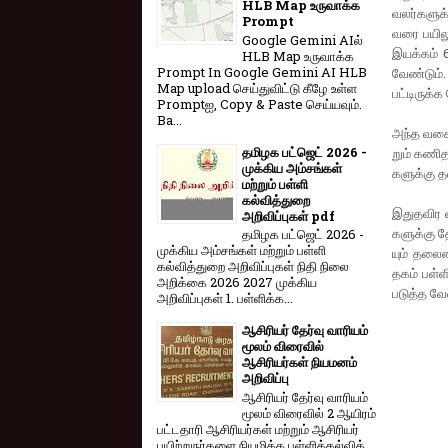
HLB Map உருவாக்க
வலர்​களுக்க
Prompt
வரை பயிலு
Google Gemini AIல்
இயக்​கம் 6
HLB Map உருவாக்க
Prompt In Google Gemini AI HLB
வேண்​டும்
Map upload செய்துவிட்டு கீழே உள்ள
பட்​டிருக்க
Promptஐ, Copy & Paste செய்யவும்.
Ba...
அந்த வகை​ய
தமிழக பட்ஜெட் 2026 -
றும் கணித 
முக்கிய அம்சங்கள்
களுக்கு தல
மற்றும் பள்ளி
கல்வித்துறை
இதுத​விர வ
அறிவிப்புகள் pdf
களுக்கு தே
தமிழக பட்ஜெட் 2026 -
முக்கிய அம்சங்கள் மற்றும் பள்ளி
யும் தலைம
கல்வித்துறை அறிவிப்புகள் நிதி நிலை
தகம் பள்​ள
அறிக்கை 2026 2027 முக்கிய
படுத்த வேண
அறிவிப்புகள் 1. பள்ளிக்க...
ஆசிரியர் தேர்வு வாரியம்
மூலம் விரைவில்
ஆசிரியர்கள் நியமனம்
அறிவிப்பு
ஆசிரியர் தேர்வு வாரி​யம்
மூலம் விரை​வில் 2 ஆயிரம்
பட்​ட​தாரி ஆசிரியர்​கள் மற்​றும் ஆசிரியர்
பயிற்றுநர்​களை நியமிக்க பள்​ளிக்​கல்​வித்​