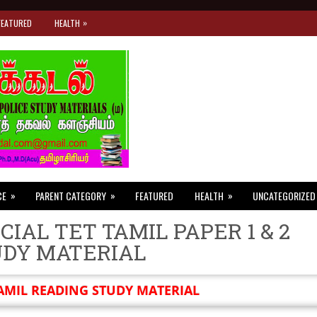
»
FEATURED
HEALTH
»
»
»
CE
PARENT CATEGORY
FEATURED
HEALTH
UNCATEGORIZED
CIAL TET TAMIL PAPER 1 & 2
UDY MATERIAL
AMIL READING STUDY MATERIAL