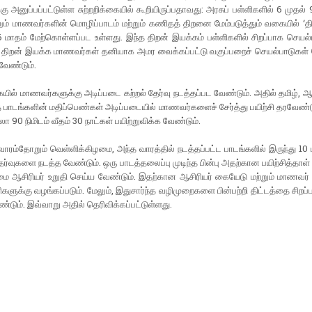
ு அனுப்​பப்​பட்​டுள்ள சுற்​றறிக்​கை​யில் கூறி​யிருப்​ப​தாவது: அரசுப் பள்​ளி​களில் 6 முதல் 
ம் மாணவர்​களின் மொழிப்​பாடம் மற்​றும் கணிதத் திறனை மேம்​படுத்​தும் வகை​யில் ‘தி
 மாதம் மேற்​கொள்​ளப்பட உள்​ளது. இந்த திறன் இயக்​கம் பள்​ளி​களில் சிறப்​பாக செயல்​
. திறன் இயக்க மாணவர்​கள் தனி​யாக அமர வைக்​கப்​பட்டு வகுப்​பறைச் செயல்​பாடு​கள் 
 வேண்​டும்.
ில் மாணவர்​களுக்கு அடிப்​படை கற்​றல் தேர்வு நடத்​தப்பட வேண்​டும். அதில் தமிழ், ஆங்
பாடங்​களின் மதிப்​பெண்​கள் அடிப்​படை​யில் மாணவர்​களைச் சேர்த்து பயிற்சி தரவேண்​டும்
ா 90 நிமிடம் வீதம் 30 நாட்​கள் பயிற்​று​விக்க வேண்​டும்.
ாரம்​தோறும் வெள்​ளிக்​கிழமை, அந்த வாரத்​தில் நடத்​தப்​பட்ட பாடங்​களில் இருந்து 10 
ர்​வு​களை நடத்த வேண்​டும். ஒரு பாடத்​தலைப்பு முடிந்த பின்பு அதற்​கான பயிற்​சித்​தாள
ை ஆசிரியர் உறுதி செய்ய வேண்​டும். இதற்​கான ஆசிரியர் கையேடு மற்​றும் மாணவர் பயி
ி​களுக்கு வழங்​கப்​படும். மேலும், இது​சார்ந்த வழி​முறை​களை பின்​பற்றி திட்​டத்தை சிறப்
்​டும். இவ்​வாறு அதில் தெரிவிக்​கப்​பட்​டுள்​ளது.