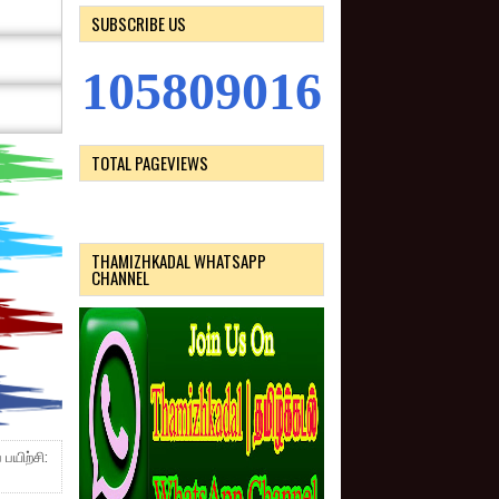
SUBSCRIBE US
1
0
5
8
0
9
0
1
6
TOTAL PAGEVIEWS
THAMIZHKADAL WHATSAPP
CHANNEL
பயிற்சி: