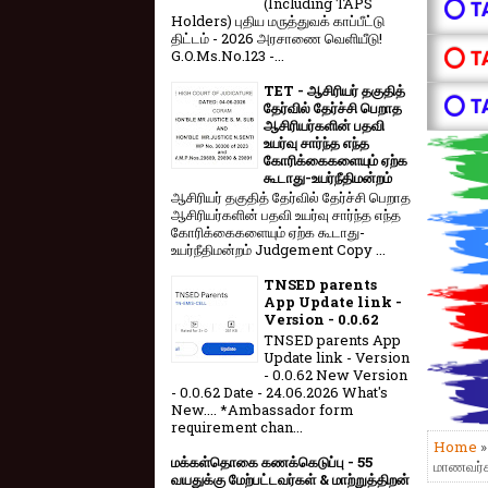
(Including TAPS
⭕ T
Holders) புதிய மருத்துவக் காப்பீட்டு
திட்டம் - 2026 அரசாணை வெளியீடு!
⭕ T
G.O.Ms.No.123 -...
TET - ஆசிரியர் தகுதித்
⭕ T
தேர்வில் தேர்ச்சி பெறாத
ஆசிரியர்களின் பதவி
உயர்வு சார்ந்த எந்த
கோரிக்கைகளையும் ஏற்க
கூடாது-உயர்நீதிமன்றம்
ஆசிரியர் தகுதித் தேர்வில் தேர்ச்சி பெறாத
ஆசிரியர்களின் பதவி உயர்வு சார்ந்த எந்த
கோரிக்கைகளையும் ஏற்க கூடாது-
உயர்நீதிமன்றம் Judgement Copy ...
TNSED parents
App Update link -
Version - 0.0.62
TNSED parents App
Update link - Version
- 0.0.62 New Version
- 0.0.62 Date - 24.06.2026 What's
New.... *Ambassador form
requirement chan...
Home
மக்கள்தொகை கணக்கெடுப்பு - 55
மாணவர்கள
வயதுக்கு மேற்பட்டவர்கள் & மாற்றுத்திறன்