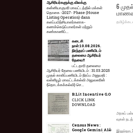
ஆசிரியர்களுக்கு விலக்கு
6 முதல
கன்னியாகுமரி மாவட்டத்தில் மக்கள்
மாணவர்
தொகை -2027- Phase (House
Listing Operation) dann
தமிழ்க்கட
களப்பயிற்சியாளர்களாக-
கணக்கெடுப்பாளர்கள் மற்றும்
கண்காணிப்...
கடைசி
நாள்:10.08.2026.
நிரந்தரப் பணியிடம்
தலைமை ஆசிரியர்
தேவை!!
பட்டதாரி தலைமை
ஆசிரியர் தேவை பணியிடம் : 31.03.2025
முதல் காலிப்பணியிடம் நிரப்ப அனுமதி :
வள்ளியூர் மாவட்டக்கல்வி அலுவலரின்
(தொடக்கக்கல்வி) செ...
B.Lit Incentive G.O
CLICK LINK
DOWNLOAD
அரசுப் பள்
வு​கள் நடத்
Census News :
Google Gemini AIல்
இதுதொடர்​