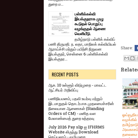
துறை ம...
பள்ளிக்கல்வி
இயக்குநராக முழு
கூடுதல் பொறுப்பு
வழங்குதல் ஆணை
வெளியீடு.
தமிழ்நாடு பள்ளிக் கல்விப்
பணி திருமதி. ந. லதா, மாநிலக் கல்வியியல்
Share:
ஆராய்ச்சி மற்றும் பயிற்சி நிறுவன
இயக்குநர், சென்னை 6 பள்ளிக்கல்வி
இயக்குநர...
Relate
RECENT POSTS
ஆக. 10 உள்ளூர் விடுமுறை - மாவட்ட
ஆட்சியர் அறிவிப்பு
பணிநியமனம், பதவி உயர்வு மற்றும்
இடமாறுதல் தொடர்பாக முதலமைச்சரின்
நிலையான ஆணைகள் (Standing
Orders of CM) - மனித வள
ஓய்வூதிய
மேலாண்மைத் துறை உத்தரவு
வழக்கில்
தமிழ்நாட
July 2026 Pay slip ஐ IFHRMS
அவகாசம் 
Website லிருந்து Download
தலைமை
செய்யலாம் - வழிமுறை