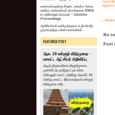
வழக்கறிஞ
ஆஜராக உ
மாணவர்களுக்கு சீருடை தைக்க அளவு
எடுக்க மாணவர்கள் விபரங்களை EMIS
ல் பதிவேற்றம் செய்தல் -- Director
Proceedings
← Newer
ஆசிரியர்கள் கண்டித்ததாக கூறி விபரீத
முடிவெடுத்த பள்ளி மாணவிகள்
No c
FEATURED POST
Post
ஆக. 10 உள்ளூர் விடுமுறை -
மாவட்ட ஆட்சியர் அறிவிப்பு
ஆடித் திருவாதிரை திருவிழாவை
முன்னிட்டு, தமிழ்நாட்டில் உள்ள
அரியலூர் மாவட்டத்திற்கு ஆகஸ்ட் 10
அன்று மாவட்ட நிர்வாகத்தால் உள்ளூர்
விடுமுறை அறி...