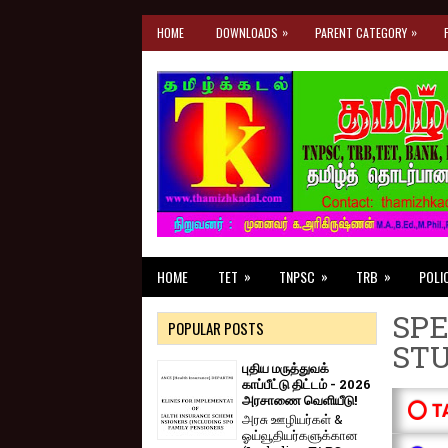
»
»
HOME
DOWNLOADS
PARENT CATEGORY
»
»
»
HOME
TET
TNPSC
TRB
POLI
SPE
POPULAR POSTS
ST
புதிய மருத்துவக்
காப்பீட்டு திட்டம் - 2026
அரசாணை வெளியீடு!
⭕ T
அரசு ஊழியர்கள் &
ஓய்வூதியர்களுக்கான