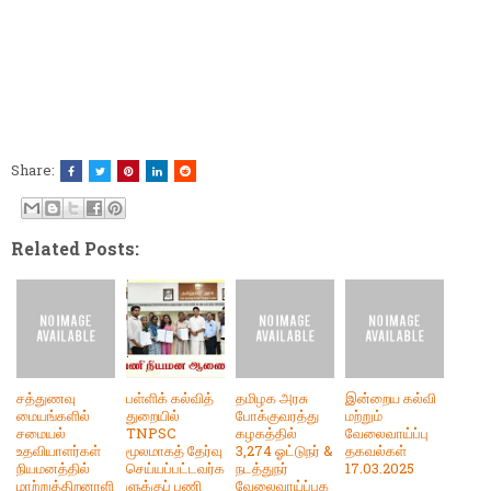
Share:
Related Posts:
சத்துணவு
பள்ளிக் கல்வித்
தமிழக அரசு
இன்றைய கல்வி
மையங்களில்
துறையில்
போக்குவரத்து
மற்றும்
சமையல்
TNPSC
கழகத்தில்
வேலைவாய்ப்பு
உதவியாளர்கள்
மூலமாகத் தேர்வு
3,274 ஓட்டுநர் &
தகவல்கள்
நியமனத்தில்
செய்யப்பட்டவர்க
நடத்துநர்
17.03.2025
மாற்றுத்திறனாளி
ளுக்குப் பணி
வேலைவாய்ப்புக