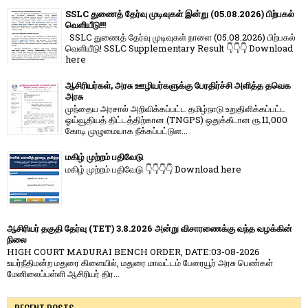
SSLC துணைத் தேர்வு முடிவுகள் இன்று (05.08.2026) பிற்பகல்
வெளியீடு!!!
SSLC துணைத் தேர்வு முடிவுகள் நாளை (05.08.2026) பிற்பகல்
வெளியீடு! SSLC Supplementary Result 👇👇👇 Download
here
ஆசிரியர்கள், அரசு ஊழியர்களுக்கு பேரதிர்ச்சி அளித்த தவெக
அரசு
முந்தைய அரசால் அறிவிக்கப்பட்ட தமிழ்நாடு உறுதிளிக்கப்பட்ட
ஓய்வூதியத் திட்டத்திற்கான (TNGPS) ஒதுக்கீடான ரூ.11,000
கோடி முழுமையாக நீக்கப்பட்டுள...
மகிழ் முற்றம் பதிவேடு
மகிழ் முற்றம் பதிவேடு 👇👇👇👇 Download here
ஆசிரியர் தகுதி தேர்வு (TET) 3.8.2026 அன்று விசாரணைக்கு வந்த வழக்கின்
நிலை
HIGH COURT MADURAI BENCH ORDER, DATE:03-08-2026
உயர்நீதிமன்ற மதுரை கிளையில், மதுரை மாவட்டம் பேரையூர் அரசு பெண்கள்
மேனிலைப்பள்ளி ஆசிரியர் திர...