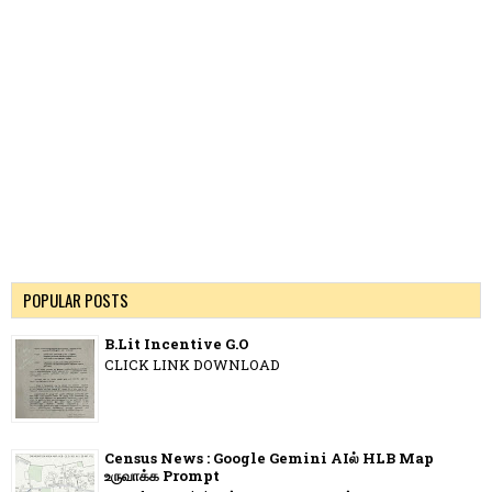
POPULAR POSTS
B.Lit Incentive G.O
CLICK LINK DOWNLOAD
Census News : Google Gemini AIல் HLB Map
உருவாக்க Prompt