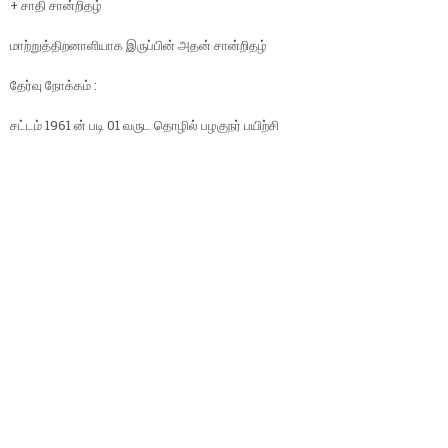
+ சாதி சான்றிதழ்
மாற்றுத்திறனாளியாக இருப்பின் அதன் சான்றிதழ்
தேர்வு நோக்கம் :
சட்டம் 1961 ன் படி 01 வருட தொழில் பழகுநர் பயிற்சி