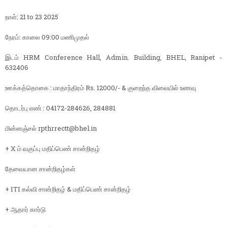
நாள்: 21 to 23 2025
நேரம்: காலை 09:00 மணிமுதல்
இடம் HRM Conference Hall, Admin. Building, BHEL, Ranipet -
632406
ஊக்கத்தொகை : மாதாந்திரம் Rs. 12000/- & குறைந்த விலையில் உணவு
தொடர்பு எண் : 04172-284626, 284881
மின்னஞ்சல் rpthrrectt@bhel.in
+ X ம் வகுப்பு மதிப்பெண் சான்றிதழ்
தேவையான சான்றிதழ்கள்
+ ITI கல்வி சான்றிதழ் & மதிப்பெண் சான்றிதழ்
+ ஆதார் கார்டு