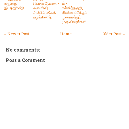
களுக்கு
நியமன ஆணை -
ள் -
இடஒதுக்கீடு
அமைச்சர்
கல்வித்தகுதி,
அன்பில் மகேஷ்
விண்ணப்பிக்கும்
வழங்கினார்.
முறை மற்றும்
முழு விவரங்கள்!
← Newer Post
Home
Older Post →
No comments:
Post a Comment