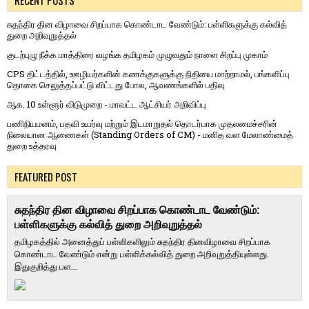
RECENT POSTS
சுதந்திர தின விழாவை சிறப்பாக கொண்டாட வேண்டும்: பள்ளிகளுக்கு கல்வித்
துறை அறிவுறுத்தல்
குடற்புழு நீக்க மாத்திரை வழங்க தமிழகம் முழுவதும் நாளை சிறப்பு முகாம்
CPS திட்டத்தில், ஊழியர்களின் கணக்குகளுக்கு நிதியை மாற்றாமல், பங்களிப்பு
தொகை செலுத்தப்பட்டு விட்டது போல, ஆவணங்களில் பதிவு
ஆக. 10 உள்ளூர் விடுமுறை - மாவட்ட ஆட்சியர் அறிவிப்பு
பணிநியமனம், பதவி உயர்வு மற்றும் இடமாறுதல் தொடர்பாக முதலமைச்சரின்
நிலையான ஆணைகள் (Standing Orders of CM) - மனித வள மேலாண்மைத்
துறை உத்தரவு
FEATURED POST
சுதந்திர தின விழாவை சிறப்பாக கொண்டாட வேண்டும்:
பள்ளிகளுக்கு கல்வித் துறை அறிவுறுத்தல்
தமிழகத்தில் அனைத்துப் பள்ளிகளிலும் சுதந்திர தினவிழாவை சிறப்பாக
கொண்டாட வேண்டும் என்று பள்ளிக்கல்வித் துறை அறிவுறுத்தியுள்ளது.
இதுகுறித்து பள...