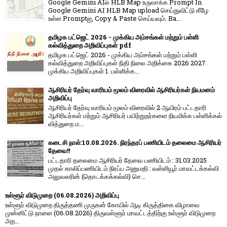
Google Gemini AIல் HLB Map உருவாக்க Prompt In
Google Gemini AI HLB Map upload செய்துவிட்டு கீழே
உள்ள Promptஐ, Copy & Paste செய்யவும். Ba...
தமிழக பட்ஜெட் 2026 - முக்கிய அம்சங்கள் மற்றும் பள்ளி
கல்வித்துறை அறிவிப்புகள் pdf
தமிழக பட்ஜெட் 2026 - முக்கிய அம்சங்கள் மற்றும் பள்ளி
கல்வித்துறை அறிவிப்புகள் நிதி நிலை அறிக்கை 2026 2027
முக்கிய அறிவிப்புகள் 1. பள்ளிக்க...
ஆசிரியர் தேர்வு வாரியம் மூலம் விரைவில் ஆசிரியர்கள் நியமனம்
அறிவிப்பு
ஆசிரியர் தேர்வு வாரி​யம் மூலம் விரை​வில் 2 ஆயிரம் பட்​ட​தாரி
ஆசிரியர்​கள் மற்​றும் ஆசிரியர் பயிற்றுநர்​களை நியமிக்க பள்​ளிக்​கல்​
வித்​துறை ம...
கடைசி நாள்:10.08.2026. நிரந்தரப் பணியிடம் தலைமை ஆசிரியர்
தேவை!!
பட்டதாரி தலைமை ஆசிரியர் தேவை பணியிடம் : 31.03.2025
முதல் காலிப்பணியிடம் நிரப்ப அனுமதி : வள்ளியூர் மாவட்டக்கல்வி
அலுவலரின் (தொடக்கக்கல்வி) செ...
உள்ளூர் விடுமுறை (06.08.2026) அறிவிப்பு
உள்ளூர் விடுமுறை திருத்தணி முருகன் கோயில் ஆடி கிருத்திகை விழாவை
முன்னிட்டு நாளை (06.08.2026) திருவள்ளூர் மாவட்டத்திற்கு உள்ளூர் விடுமுறை
அற...