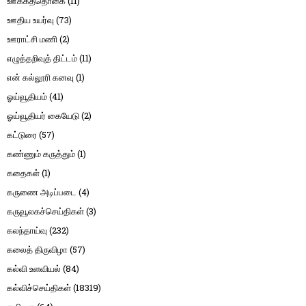
ஊக்கத்தொகை
(11)
ஊதிய உயர்வு
(73)
ஊராட்சி மணி
(2)
எழுத்தறிவுத் திட்டம்
(11)
என் கல்லூரி கனவு
(1)
ஓய்வூதியம்
(41)
ஓய்வூதியர் கையேடு
(2)
கட்டுரை
(57)
கண்ணும் கருத்தும்
(1)
கதைகள்
(1)
கருணை அடிப்படை
(4)
கருவூலகச்செய்திகள்
(3)
கலந்தாய்வு
(232)
கலைத் திருவிழா
(57)
கல்வி உளவியல்
(84)
கல்விச்செய்திகள்
(18319)