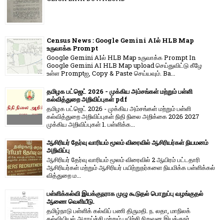
Census News : Google Gemini AIல் HLB Map
உருவாக்க Prompt
Google Gemini AIல் HLB Map உருவாக்க Prompt In
Google Gemini AI HLB Map upload செய்துவிட்டு கீழே
உள்ள Promptஐ, Copy & Paste செய்யவும். Ba...
தமிழக பட்ஜெட் 2026 - முக்கிய அம்சங்கள் மற்றும் பள்ளி
கல்வித்துறை அறிவிப்புகள் pdf
தமிழக பட்ஜெட் 2026 - முக்கிய அம்சங்கள் மற்றும் பள்ளி
கல்வித்துறை அறிவிப்புகள் நிதி நிலை அறிக்கை 2026 2027
முக்கிய அறிவிப்புகள் 1. பள்ளிக்க...
ஆசிரியர் தேர்வு வாரியம் மூலம் விரைவில் ஆசிரியர்கள் நியமனம்
அறிவிப்பு
ஆசிரியர் தேர்வு வாரி​யம் மூலம் விரை​வில் 2 ஆயிரம் பட்​ட​தாரி
ஆசிரியர்​கள் மற்​றும் ஆசிரியர் பயிற்றுநர்​களை நியமிக்க பள்​ளிக்​கல்​
வித்​துறை ம...
பள்ளிக்கல்வி இயக்குநராக முழு கூடுதல் பொறுப்பு வழங்குதல்
ஆணை வெளியீடு.
தமிழ்நாடு பள்ளிக் கல்விப் பணி திருமதி. ந. லதா, மாநிலக்
கல்வியியல் ஆராய்ச்சி மற்றும் பயிற்சி நிறுவன இயக்குநர்,