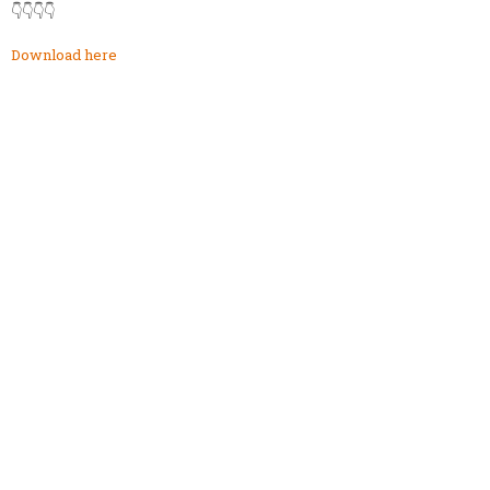
👇👇👇👇
Download here