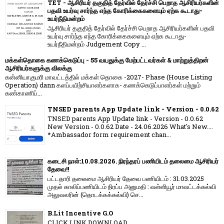
TET - ஆசிரியர் தகுதித் தேர்வில் தேர்ச்சி பெறாத ஆசிரியர்களின்
பதவி உயர்வு சார்ந்த எந்த கோரிக்கைகளையும் ஏற்க கூடாது-
உயர்நீதிமன்றம்
ஆசிரியர் தகுதித் தேர்வில் தேர்ச்சி பெறாத ஆசிரியர்களின் பதவி
உயர்வு சார்ந்த எந்த கோரிக்கைகளையும் ஏற்க கூடாது-
உயர்நீதிமன்றம் Judgement Copy ...
மக்கள்தொகை கணக்கெடுப்பு - 55 வயதுக்கு மேற்பட்டவர்கள் & மாற்றுத்திறன்
ஆசிரியர்களுக்கு விலக்கு
கன்னியாகுமரி மாவட்டத்தில் மக்கள் தொகை -2027- Phase (House Listing
Operation) dann களப்பயிற்சியாளர்களாக- கணக்கெடுப்பாளர்கள் மற்றும்
கண்காணிப்...
TNSED parents App Update link - Version - 0.0.62
TNSED parents App Update link - Version - 0.0.62
New Version - 0.0.62 Date - 24.06.2026 What's New....
*Ambassador form requirement chan...
கடைசி நாள்:10.08.2026. நிரந்தரப் பணியிடம் தலைமை ஆசிரியர்
தேவை!!
பட்டதாரி தலைமை ஆசிரியர் தேவை பணியிடம் : 31.03.2025
முதல் காலிப்பணியிடம் நிரப்ப அனுமதி : வள்ளியூர் மாவட்டக்கல்வி
அலுவலரின் (தொடக்கக்கல்வி) செ...
B.Lit Incentive G.O
CLICK LINK DOWNLOAD