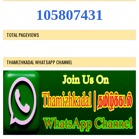
1
0
5
8
0
7
4
3
1
TOTAL PAGEVIEWS
THAMIZHKADAL WHATSAPP CHANNEL