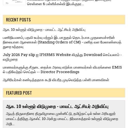
சென்னை 6 பள்ளிக்கல்வி இயக்குநர...
RECENT POSTS
ஆக. 10 உள்ளூர் விடுமுறை - மாவட்ட ஆட்சியர் அறிவிப்பு
பணிநியமனம், பதவி உயர்வு மற்றும் இடமாறுதல் தொடர்பாக முதலமைச்சரின்
நிலையான ஆணைகள் (Standing Orders of CM) - மனித வள மேலாண்மைத்
துறை உத்தரவு
July 2026 Pay slip ஐ IFHRMS Website லிருந்து Download செய்யலாம் -
வழிமுறை
மாணவர்களுக்கு சீருடை தைக்க அளவு எடுக்க மாணவர்கள் விபரங்களை EMIS
ல் பதிவேற்றம் செய்தல் -- Director Proceedings
ஆசிரியர்கள் கண்டித்ததாக கூறி விபரீத முடிவெடுத்த பள்ளி மாணவிகள்
FEATURED POST
ஆக. 10 உள்ளூர் விடுமுறை - மாவட்ட ஆட்சியர் அறிவிப்பு
ஆடித் திருவாதிரை திருவிழாவை முன்னிட்டு, தமிழ்நாட்டில் உள்ள அரியலூர்
மாவட்டத்திற்கு ஆகஸ்ட் 10 அன்று மாவட்ட நிர்வாகத்தால் உள்ளூர் விடுமுறை
அறி...