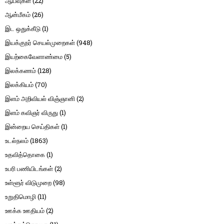
ஆய்வுகள்
(22)
ஆன்மீகம்
(26)
இட ஒதுக்கீடு
(1)
இயக்குநர் செயல்முறைகள்
(948)
இயற்கைவேளாண்மை
(5)
இலக்கணம்
(128)
இலக்கியம்
(70)
இளம் அறிவியல் விஞ்ஞானி
(2)
இளம் கவிஞர் விருது
(1)
இன்றைய செய்திகள்
(1)
உடல்நலம்
(1863)
உதவித்தொகை
(1)
உபரி பணியிடங்கள்
(2)
உள்ளூர் விடுமுறை
(98)
உறுதிமொழி
(11)
ஊக்க ஊதியம்
(2)