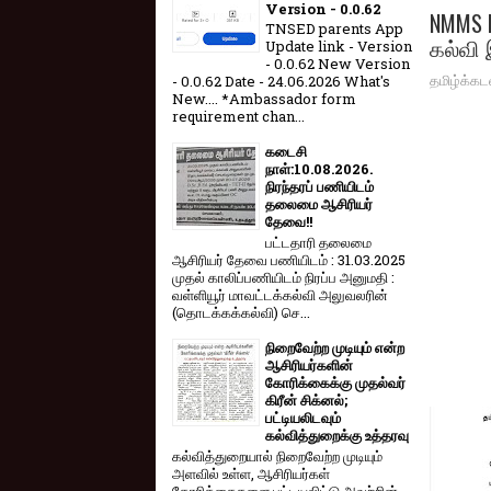
Version - 0.0.62
NMMS F
TNSED parents App
கல்வி
Update link - Version
- 0.0.62 New Version
தமிழ்க்கட
- 0.0.62 Date - 24.06.2026 What's
New.... *Ambassador form
requirement chan...
கடைசி
நாள்:10.08.2026.
நிரந்தரப் பணியிடம்
தலைமை ஆசிரியர்
தேவை!!
பட்டதாரி தலைமை
ஆசிரியர் தேவை பணியிடம் : 31.03.2025
முதல் காலிப்பணியிடம் நிரப்ப அனுமதி :
வள்ளியூர் மாவட்டக்கல்வி அலுவலரின்
(தொடக்கக்கல்வி) செ...
நிறைவேற்ற முடியும் என்ற
ஆசிரியர்களின்
கோரிக்கைக்கு முதல்வர்
கிரீன் சிக்னல்;
பட்டியலிடவும்
கல்வித்துறைக்கு உத்தரவு
கல்வித்துறையால் நிறைவேற்ற முடியும்
அளவில் உள்ள, ஆசிரியர்கள்
கோரிக்கைகளை பட்டியலிட்டு அவற்றின்