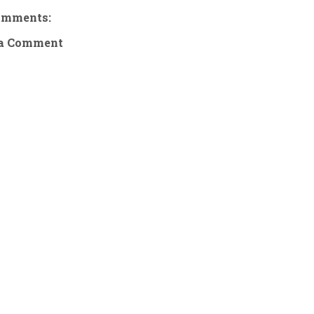
omments:
 a Comment