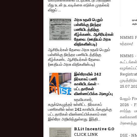
மீது உடன் நடவடிக்கை எடுக்க முதல்வர்
விஜய் ...
அரசு உதவி பெறும்
பள்ளிக்கு நிரந்தர
பணியிடத்திற்கு
கீழ்க்கண்ட ஆசிரியர்கள்
NMMS Fre
தேவை. (ஊதியம் அரசு
உத்தரவு!
விதிகளின்படி)
ஆசிரியர்கள் தேவை அரசு உதவி பெறும்
பள்ளிக்கு நிரந்தர பணியிடத்திற்கு
NMMS - 2
கீழ்க்கண்ட ஆசிரியர்கள் தேவை.
கூட்டங்க
(ஊதியம் அரசு விதிகளின்படி)
வழங்கப்பட
Registra
இஸ்ரோவில் 242
நிர்வாகப் பணி
முடித்திட
காலியிடங்கள் -
25.07.202
பட்டதாரிகள்
விண்ணப்பிக்க அழைப்பு
மேலும் Fr
உதவியாளர்,
சுருக்கெழுத்தர் உள்ளிட்ட நிர்வாகப்
2026 - Fr
பணிகளில் உள்ள 242 காலியிடங்களுக்கு
சார்ந்த 
பட்டதாரிகள் விண்ணப்பிக்கலாம் என
கண்காணிப்
இஸ்ரோ அறிவித்துள்ளது. இந்தி...
அனைத்து ம
B.Lit Incentive G.O
CLICK LINK
DSE - NM