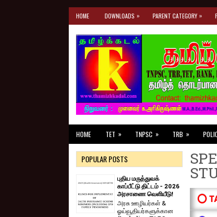
»
»
HOME
DOWNLOADS
PARENT CATEGORY
»
»
»
HOME
TET
TNPSC
TRB
POLI
SPE
POPULAR POSTS
ST
புதிய மருத்துவக்
காப்பீட்டு திட்டம் - 2026
அரசாணை வெளியீடு!
⭕ T
அரசு ஊழியர்கள் &
ஓய்வூதியர்களுக்கான