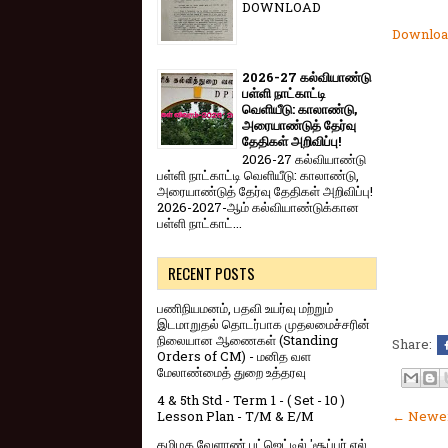
DOWNLOAD
Downloa
2026-27 கல்வியாண்டு
பள்ளி நாட்காட்டி
வெளியீடு: காலாண்டு,
அரையாண்டுத் தேர்வு
தேதிகள் அறிவிப்பு!
2026-27 கல்வியாண்டு
பள்ளி நாட்காட்டி வெளியீடு: காலாண்டு,
அரையாண்டுத் தேர்வு தேதிகள் அறிவிப்பு!
2026-2027-ஆம் கல்வியாண்டுக்கான
பள்ளி நாட்காட்...
RECENT POSTS
பணிநியமனம், பதவி உயர்வு மற்றும்
இடமாறுதல் தொடர்பாக முதலமைச்சரின்
நிலையான ஆணைகள் (Standing
Share:
Orders of CM) - மனித வள
மேலாண்மைத் துறை உத்தரவு
4 & 5th Std - Term 1 - ( Set - 10 )
Lesson Plan - T/M & E/M
← Newer
தமிழக வேளாண் பட்ஜெட்டில் 'சூப்பர் எல்