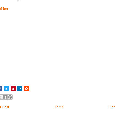
d here
 Post
Home
Old