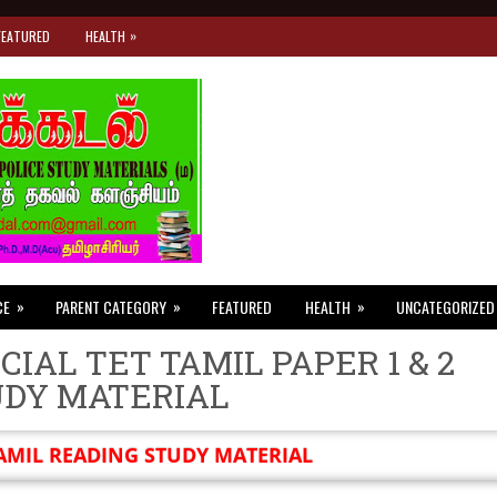
»
FEATURED
HEALTH
»
»
»
CE
PARENT CATEGORY
FEATURED
HEALTH
UNCATEGORIZED
CIAL TET TAMIL PAPER 1 & 2
UDY MATERIAL
AMIL READING STUDY MATERIAL