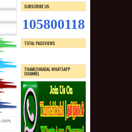
SUBSCRIBE US
1
0
5
8
0
0
1
1
8
TOTAL PAGEVIEWS
THAMIZHKADAL WHATSAPP
CHANNEL
் 100%