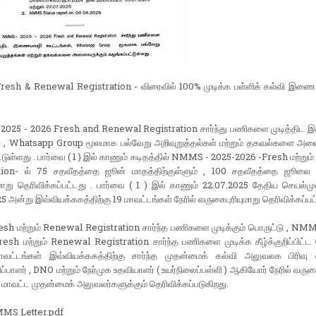
sh & Renewal Registration - விரைவில் 100% முடிக்க பள்ளிக் கல்வி இணை 
025 - 2026 Fresh and Renewal Registration சார்ந்து பணிகளை முடித்தி
ள் , Whatsapp Group மூலமாக பல்வேறு அறிவுறுத்தல்கள் மற்றும் தகவல்களை அனை
்டுள்ளது . பார்வை ( 1 ) இல் காணும் கடிதத்தில் NMMS - 2025-2026 -Fresh மற்று
tion- ல் 75 சதவீதத்தை ஜூன் மாதத்திற்குள்ளும் , 100 சதவீதத்தை ஜூலை 1
ுமாறு தெரிவிக்கப்பட்டது . பார்வை ( 1 ) இல் காணும் 22.07.2025 தேதிய செயல்ம
5 அன்று இவ்வியக்ககத்திற்கு 19 மாவட்டங்கள் நேரில் வருகைபுரியுமாறு தெரிவிக்கப்பட
esh மற்றும் Renewal Registration சார்ந்த பணிகளை முடிக்கும் பொருட்டு , NM
esh மற்றும் Renewal Registration சார்ந்த பணிகளை முடிக்க கீழ்க்குறிப்பிட்ட
மாவட்டங்கள் இவ்வியக்ககத்திற்கு சார்ந்த முதன்மைக் கல்வி அலுவலக பிரிவு எ
பாளர் , DNO மற்றும் நேர்முக உதவியாளர் ( உயர்நிலைப்பள்ளி ) ஆகியோர் நேரில் வருகை
ாவட்ட முதன்மைக் அலுவலர்களுக்கும் தெரிவிக்கப்படுகிறது.
MS Letter.pdf