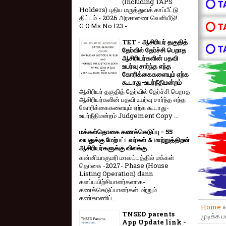
(Including TAPS
⭕ T
Holders) புதிய மருத்துவக் காப்பீட்டு
திட்டம் - 2026 அரசாணை வெளியீடு!
⭕ T
G.O.Ms.No.123 -...
TET - ஆசிரியர் தகுதித்
⭕ T
தேர்வில் தேர்ச்சி பெறாத
ஆசிரியர்களின் பதவி
உயர்வு சார்ந்த எந்த
கோரிக்கைகளையும் ஏற்க
கூடாது-உயர்நீதிமன்றம்
ஆசிரியர் தகுதித் தேர்வில் தேர்ச்சி பெறாத
ஆசிரியர்களின் பதவி உயர்வு சார்ந்த எந்த
கோரிக்கைகளையும் ஏற்க கூடாது-
உயர்நீதிமன்றம் Judgement Copy ...
மக்கள்தொகை கணக்கெடுப்பு - 55
வயதுக்கு மேற்பட்டவர்கள் & மாற்றுத்திறன்
ஆசிரியர்களுக்கு விலக்கு
கன்னியாகுமரி மாவட்டத்தில் மக்கள்
தொகை -2027- Phase (House
Listing Operation) dann
களப்பயிற்சியாளர்களாக-
கணக்கெடுப்பாளர்கள் மற்றும்
கண்காணிப்...
Home
TNSED parents
முடிக்க 
App Update link -